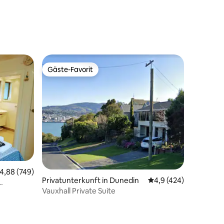
72 Bewertungen
Gäste-Favorit
Gäste-Favorit
urchschnittliche Bewertung: 4,88 von 5, 749 Bewertungen
4,88 (749)
Privatunterkunft in Dunedin
Durchschnittliche Be
4,9 (424)
Vauxhall Private Suite
LAN