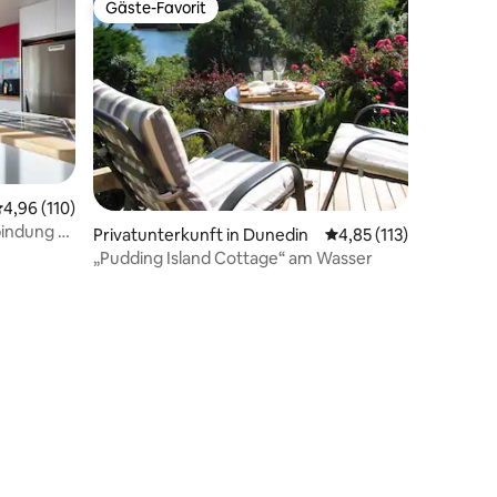
Gäste-Favorit
Gäste-Favorit
urchschnittliche Bewertung: 4,96 von 5, 110 Bewertungen
4,96 (110)
bindung &
Privatunterkunft in Dunedin
Durchschnittliche Bew
4,85 (113)
„Pudding Island Cottage“ am Wasser