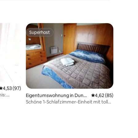
Superhost
Superhost
Durchschnittliche Bewertung: 4,53 von 5, 97 Bewertungen
4,53 (97)
is:
25 Bewertungen
Eigentumswohnung in Dune
Durchschnittliche Be
4,62 (85)
 zur
din
Schöne 1-Schlafzimmer-Einheit mit toller
Aussicht