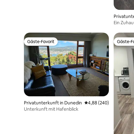
Privatunt
Ein Zuhau
Gäste-Favorit
Gäste-Fa
Gäste-Favorit
Gäste-Fa
Privatunterkunft in Dunedin
Durchschnittliche Bewe
4,88 (240)
Unterkunft mit Hafenblick