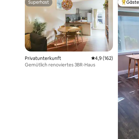
Superhost
Gäste
Superhost
Beliebte
Privatunterkunft
Durchschnittliche Bew
4,9 (162)
Gemütlich renoviertes 3BR-Haus