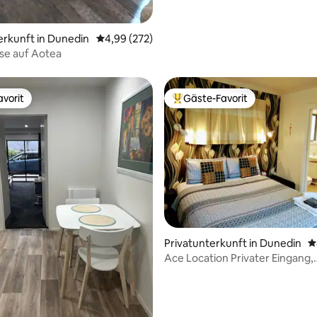
erkunft in Dunedin
Durchschnittliche Bewertung: 4,99 von 5, 2
4,99 (272)
se auf Aotea
vorit
Gäste-Favorit
vorit
Beliebter Gäste-Favorit.
rtung: 4,88 von 5, 240 Bewertungen
Privatunterkunft in Dunedin
D
Ace Location Privater Eingang,
komfortabel mit schnellem W