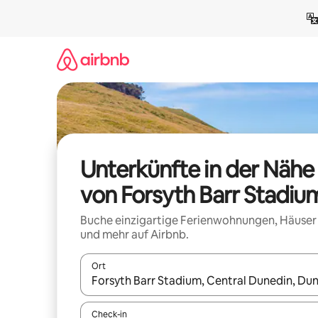
Zu
Inhalten
springen
Unterkünfte in der Nähe
von Forsyth Barr Stadiu
Buche einzigartige Ferienwohnungen, Häuser
und mehr auf Airbnb.
Ort
Wenn Ergebnisse verfügbar sind, navigiere mit d
Check-in