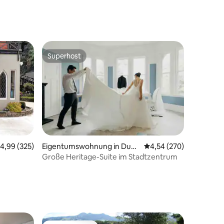
Superhost
Superhost
urchschnittliche Bewertung: 4,99 von 5, 325 Bewertungen
4,99 (325)
Eigentumswohnung in Dune
Durchschnittliche Bew
4,54 (270)
din
Große Heritage-Suite im Stadtzentrum
81 Bewertungen