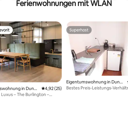
Ferienwohnungen mit WLAN
vorit
Superhost
vorit
Superhost
Eigentumswohnung in Duned
in
Bestes Preis-Leistungs-Verhältn
swohnung in Duned
Durchschnittliche Bewertung: 4,92 von 5, 
4,92 (25)
Gartenblick [15 Gehminuten bis
r Luxus – The Burlington –
Stadt]
CBD