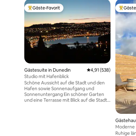
Gäste-Favorit
Gäste
Beliebter Gäste-Favorit.
Beliebte
Gästesuite in Dunedin
Durchschnittliche Bewe
4,91 (538)
Studio mit Hafenblick
Schöne Aussicht auf die Stadt und den
Hafen sowie Sonnenaufgang und
Sonnenuntergang Ein schöner Garten
und eine Terrasse mit Blick auf die Stadt,
die Gäste gerne genießen können Wir
heißen Hunde willkommen, aber eine
Vorabgenehmigung ist erforderlich.
Gästehau
Hunde müssen stubenrein, gut erzogen
Moderne 
und sozial veranlagt sein. Sie müssen ihr
skandinav
Ruhige lä
eigenes Bett/ihre eigene Kiste haben. Sie