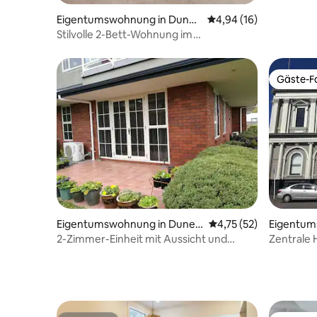
Eigentumswohnung in Duned
Durchschnittliche Bew
4,94 (16)
in
Stilvolle 2-Bett-Wohnung im
Stadtzentrum & kostenloser Park
Gäste-Fa
Gäste-Fa
Eigentumswohnung in Duned
Durchschnittliche Be
4,75 (52)
Eigentum
in
din
2-Zimmer-Einheit mit Aussicht und
Zentrale
Privatsphäre