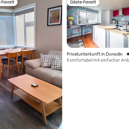
-Favorit
Gäste-Favorit
r Gäste-Favorit.
Gäste-Favorit
ertung: 4,9 von 5, 162 Bewertungen
Privatunterkunft in Dunedin
D
Komfortabel mit einfacher An
in Stadtnähe