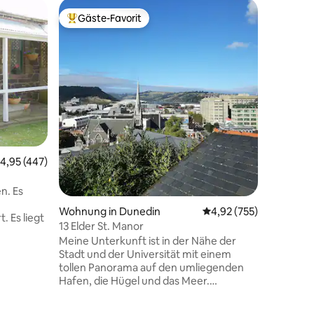
Gästesui
Gäste-Favorit
Gäste-F
Beliebter Gäste-Favorit.
Gäste-F
Atembera
und den 
Eingebett
Vauxhall 
findest 
Rückzugs
abfallen
Ebene un
eigenen E
ein stilv
Lounge m
urchschnittliche Bewertung: 4,95 von 5, 447 Bewertungen
4,95 (447)
sonniges
Küchenze
Notwendigkeiten. R
 Es
atember
Wohnung in Dunedin
Durchschnittliche Bew
4,92 (755)
Schlafzi
. Es liegt
13 Elder St. Manor
Badezimm
Meine Unterkunft ist in der Nähe der
wundersc
Nähe der
Stadt und der Universität mit einem
erkunden
ten der
tollen Panorama auf den umliegenden
hs Castle
31 Bewertungen
Hafen, die Hügel und das Meer.
Restaurants und Cafés sind alle nur einen
 Kaffee
kurzen Spaziergang entfernt, nur 5
bt eine