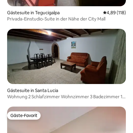
Gästesuite in Tegucigalpa
Durchschnittl
4,89 (118)
Privada-Einstudio-Suite in der Nähe der City Mall
Gästesuite in Santa Lucia
Wohnung 2 Schlafzimmer Wohnzimmer 3 Badezimmer 1
Küche.
Gäste-Favorit
Gäste-Favorit