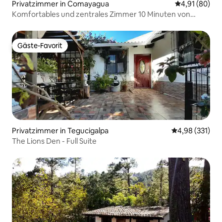
Privatzimmer in Comayagua
Durchschnitt
4,91 (80)
Komfortables und zentrales Zimmer 10 Minuten von
Palmerola entfernt
Gäste-Favorit
Gäste-Favorit
Privatzimmer in Tegucigalpa
Durchschnittl
4,98 (331)
The Lions Den - Full Suite