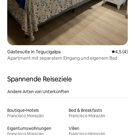
Gästesuite in Tegucigalpa
Durchschni
4,5 (4)
Apartment mit separatem Eingang und eigenem Bad
Spannende Reiseziele
Andere Arten von Unterkünften
Boutique-Hotels
Bed & Breakfasts
Francisco Morazán
Francisco Morazán
Eigentumswohnungen
Villen
Francisco Morazán
Francisco Morazán