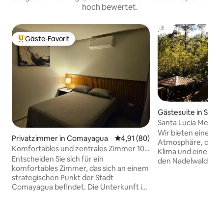
hoch bewertet.
Gäste-Favorit
Beliebter Gäste-Favorit.
Gästesuite in Sant
Santa Lucía Meeti
Wir bieten eine g
Privatzimmer in Comayagua
Durchschnittliche Bewertung: 
4,91 (80)
Atmosphäre, dam
Komfortables und zentrales Zimmer 10
Klima und eine her
Minuten von Palmerola entfernt
Entscheiden Sie sich für ein
den Nadelwald von
komfortables Zimmer, das sich an einem
kannst. Du kannst auch ein Menü nach
strategischen Punkt der Stadt
deinen Essensprä
Comayagua befindet. Die Unterkunft ist
das du separat vo
ruhig und zentral. Wenn du nach oder
kannst, was in de
von Palmerola reist, bietet dir diese
enthalten ist. Wir
Unterkunft einen Ort, an dem du dich
handgemachtes Br