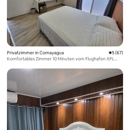
Privatzimmer in Comayagua
Durchschni
5 (67)
Komfortables Zimmer 10 Minuten vom Flughafen XPL
entfernt