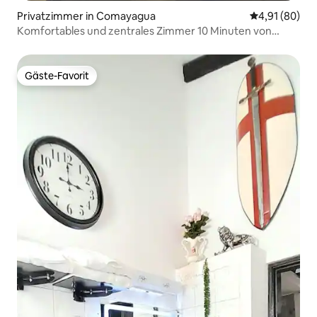
Privatzimmer in Comayagua
Durchschnitt
4,91 (80)
Komfortables und zentrales Zimmer 10 Minuten von
Palmerola entfernt
Gäste-Favorit
Gäste-Favorit