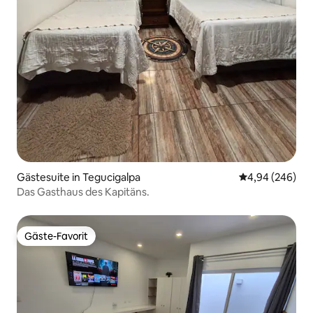
Gästesuite in Tegucigalpa
Durchschnittli
4,94 (246)
Das Gasthaus des Kapitäns.
Gäste-Favorit
Gäste-Favorit