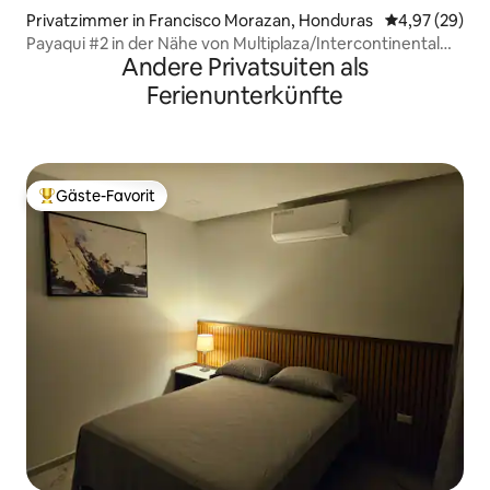
Privatzimmer in Francisco Morazan, Honduras
Durchschnittl
4,97 (29)
Payaqui #2 in der Nähe von Multiplaza/Intercontinental
Andere Privatsuiten als
Hotel
Ferienunterkünfte
Gäste-Favorit
Beliebter Gäste-Favorit.