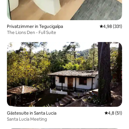
Privatzimmer in Tegucigalpa
Durchschnittl
4,98 (331)
The Lions Den - Full Suite
Gästesuite in Santa Lucia
Durchschnit
4,8 (51)
Santa Lucía Meeting