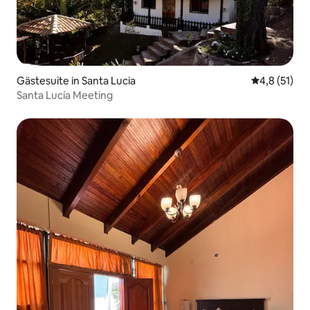
Gästesuite in Santa Lucia
Durchschnit
4,8 (51)
Santa Lucía Meeting