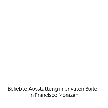
ausruhen und deine Energien wieder
Koch zu Hause. Es 
auffüllen kannst. Wenn du geschäftlich
Hauptstraße 300 M
oder privat kommst, kannst du von der
Unterkunft und al
Unterkunft aus die wichtigsten Punkte
Fahrzeugen komm
der Stadt sowie Einkaufszentren, Plätze,
kein Problem
Restaurants und Lebensmittelgeschäfte
erreichen.
Beliebte Ausstattung in privaten Suiten
in Francisco Morazán