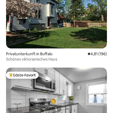
Privatunterkunft in Buffalo
Durchschnittl
4,81 (196)
Schönes viktorianisches Haus
Gäste-Favorit
Beliebter Gäste-Favorit.