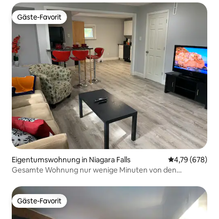
Gäste-Favorit
Gäste-Favorit
Eigentumswohnung in Niagara Falls
Durchschnittli
4,79 (678)
Gesamte Wohnung nur wenige Minuten von den
Niagarafällen (USA) entfernt
Gäste-Favorit
Gäste-Favorit