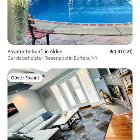
Privatunterkunft in Alden
Durchschnittl
4,91 (121)
Carols beheizter Riesenpool in Buffalo, NY
Gäste-Favorit
Gäste-Favorit