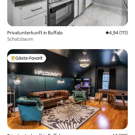
Privatunterkunft in Buffalo
Durchschnittl
4,94 (111)
Schatzbaum
Gäste-Favorit
Beliebter Gäste-Favorit.