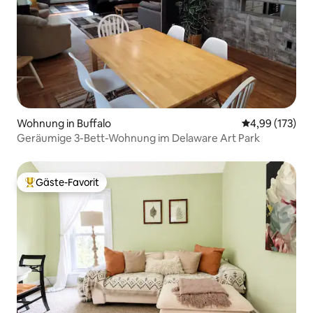
Wohnung in Buffalo
Durchschnittl
4,99 (173)
Geräumige 3-Bett-Wohnung im Delaware Art Park
Gäste-Favorit
Beliebter Gäste-Favorit.