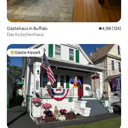
Gästehaus in Buffalo
Durchschnittli
4,98 (124)
Das Kutschenhaus
Gäste-Favorit
Beliebter Gäste-Favorit.