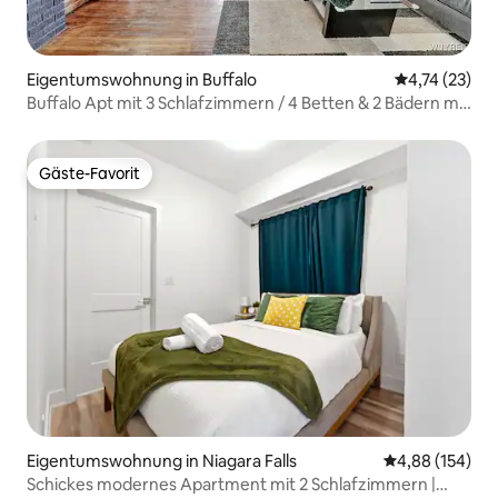
Eigentumswohnung in Buffalo
Durchschnitt
4,74 (23)
Buffalo Apt mit 3 Schlafzimmern / 4 Betten & 2 Bädern mit
Parkplatz
Gäste-Favorit
Gäste-Favorit
Eigentumswohnung in Niagara Falls
Durchschnittli
4,88 (154)
Schickes modernes Apartment mit 2 Schlafzimmern |