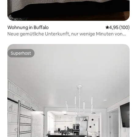
Wohnung in Buffalo
Durchschnittli
4,95 (100)
Neue gemütliche Unterkunft, nur wenige Minuten von
der Innenstadt entfernt
Superhost
Superhost