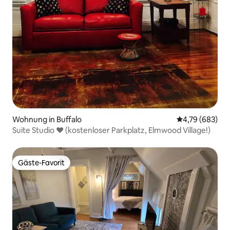
Wohnung in Buffalo
Durchschnittli
4,79 (683)
Suite Studio ❤️️ (kostenloser Parkplatz, Elmwood Village!)
Gäste-Favorit
Gäste-Favorit