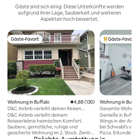
Gäste sind sich einig: Diese Unterkünfte werden
aufgrund ihrer Lage, Sauberkeit und weiteren
Aspekten hoch bewertet.
Gäste-Favorit
Gäste-Favorit
Gäste-Favorit
Beliebter Gäste-F
Wohnung in Buffalo
Durchschnittliche Bewertung: 4
4,88 (130)
Wohnung in Buffa
D&C Airbnb verleiht deinen Reisen
Gesamte Wohnung 
heimischen Komfort.
von Olmsted Park
D&C Airbnb verleiht deinem
Genieße in Buffalo
Reiseerlebnis heimischen Komfort.
Wings in der Anch
Saubere, gemütliche, ruhige und
bei Schwabl's und
gesicherte Wohnung im 2. Stock. Zentral
Pizza. Erkunde Frank Lloyd Wrights
an der Main Street in der Nähe der
Martin House & AK