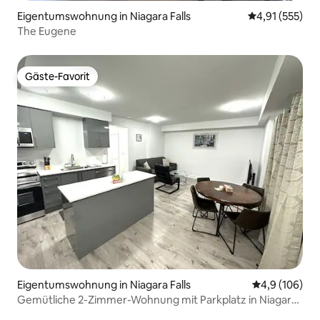
Eigentumswohnung in Niagara Falls
Durchschnittl
4,91 (555)
The Eugene
Gäste-Favorit
Gäste-Favorit
Eigentumswohnung in Niagara Falls
Durchschnitt
4,9 (106)
Gemütliche 2-Zimmer-Wohnung mit Parkplatz in Niagara
Falls