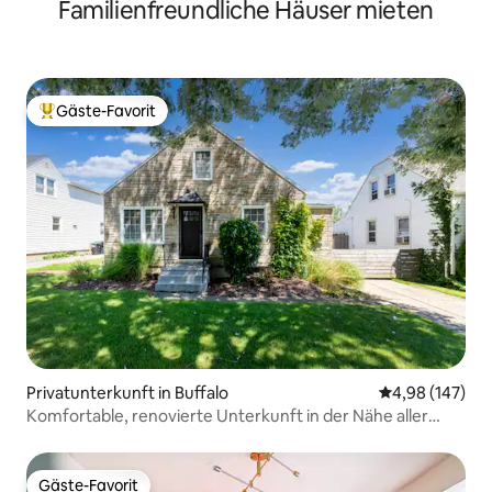
Familienfreundliche Häuser mieten
5 Minuten zu den Wasserfällen
Gäste-Favorit
Beliebter Gäste-Favorit.
Privatunterkunft in Buffalo
Durchschnittli
4,98 (147)
Komfortable, renovierte Unterkunft in der Nähe aller
Sehenswürdigkeiten von Buffalo
Gäste-Favorit