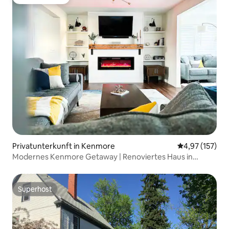
Gäste-Favorit
Privatunterkunft in Kenmore
Durchschnittl
4,97 (157)
Modernes Kenmore Getaway | Renoviertes Haus in
Buffalo
Superhost
Superhost