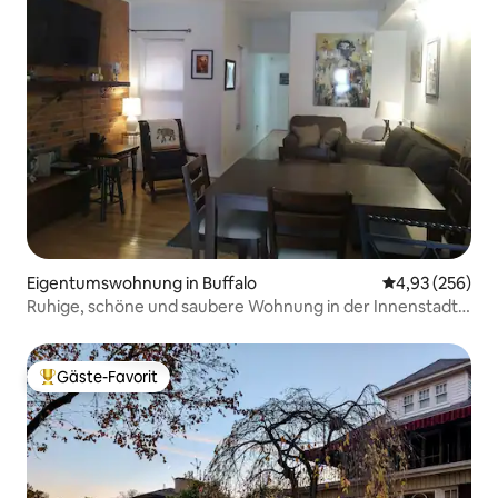
Eigentumswohnung in Buffalo
Durchschnittli
4,93 (256)
Ruhige, schöne und saubere Wohnung in der Innenstadt
von Buffalo
Gäste-Favorit
Beliebter Gäste-Favorit.