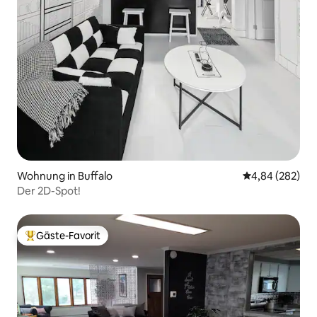
Wohnung in Buffalo
Durchschnittli
4,84 (282)
Der 2D-Spot!
Gäste-Favorit
Beliebter Gäste-Favorit.