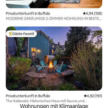
Privatunterkunft in Buffalo
Durchschnittli
4,94 (108)
MODERNE GERÄUMIGE 2-ZIMMER-WOHNUNG IN BESTER
LAGE IN ALLENTOWN
Gäste-Favorit
Beliebter Gäste-Favorit.
Privatunterkunft in Buffalo
Durchschnittl
4,92 (191)
The Italianate: Historisches Haus mit Sauna und
Wohnungen mit Klimaanlage
Feuerstelle