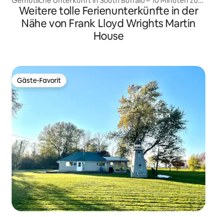
Gemütliche Unterkunft in South Buffalo – 10 Minuten zum
Weitere tolle Ferienunterkünfte in der
Bills Stadium
Nähe von Frank Lloyd Wrights Martin
House
Gäste-Favorit
Gäste-Favorit