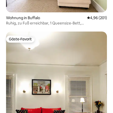
Wohnung in Buffalo
Durchschnittli
4,96 (201)
Ruhig, zu Fuß erreichbar, 1 Queensize-Bett,
Obergeschoss, Klimaanlage + Parkplatz + Wäsche
Gäste-Favorit
Gäste-Favorit