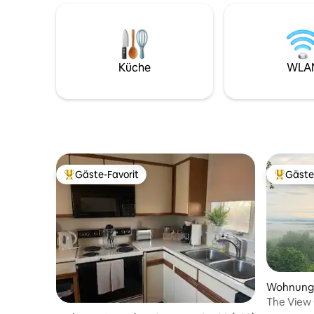
Minuten bis 1 Stunde Fahrtzeit liegen. Im
WLAN. Uns
Obergeschoss befindet sich ein
Nähe des 
Queensize-Bett und ein komplettes
kurze Fahr
Badezimmer, während das Erdgeschoss
Wanderwe
über eine funktionale Küche, einen
Märkten u
Küche
WLA
Schreibtisch, große Fenster und einen
Unser Air
Wohnbereich mit einem kompletten
separaten
Schlafsofa verfügt. Wir wohnen im
Hauses un
Haupthaus auf dem Grundstück,
Nachbars
respektieren aber deine Privatsphäre –
siehe Fotos!
Gäste-Favorit
Gäste
Beliebter Gäste-Favorit.
Beliebte
Wohnung 
The View 