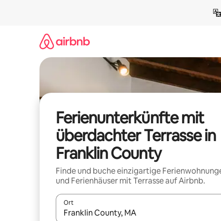
Zu
Inhalten
springen
Ferienunterkünfte mit
überdachter Terrasse in
Franklin County
Finde und buche einzigartige Ferienwohnung
und Ferienhäuser mit Terrasse auf Airbnb.
Ort
Wenn Ergebnisse verfügbar sind, navigiere mit d