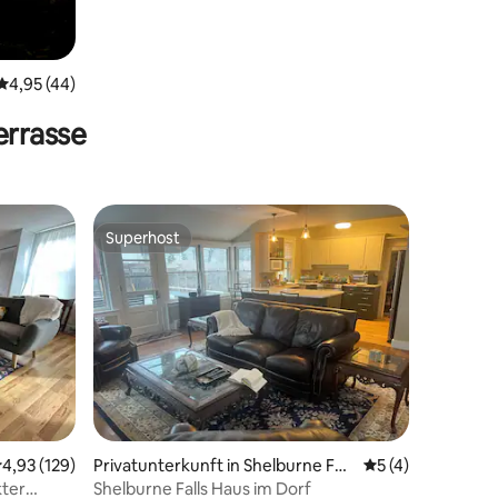
Durchschnittliche Bewertung: 4,95 von 5, 44 Bewertungen
4,95 (44)
errasse
Superhost
Superhost
33 Bewertungen
urchschnittliche Bewertung: 4,93 von 5, 129 Bewertungen
4,93 (129)
Privatunterkunft in Shelburne Fall
Durchschnittlich
5 (4)
s
kter
Shelburne Falls Haus im Dorf