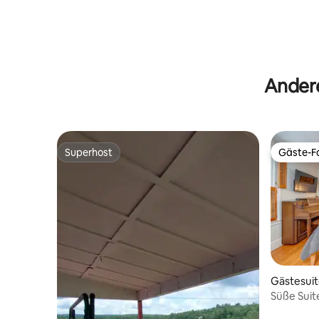
Andere
Superhost
Gäste-Fa
Superhost
Gäste-Fa
Gästesui
Süße Suit