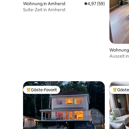
Wohnung in Amherst
Durchschnittliche Bew
4,97 (59)
Suite-Zeit in Amherst
Wohnung 
Auszeit i
Gäste-Favorit
Gäste
Beliebter Gäste-Favorit.
Beliebte