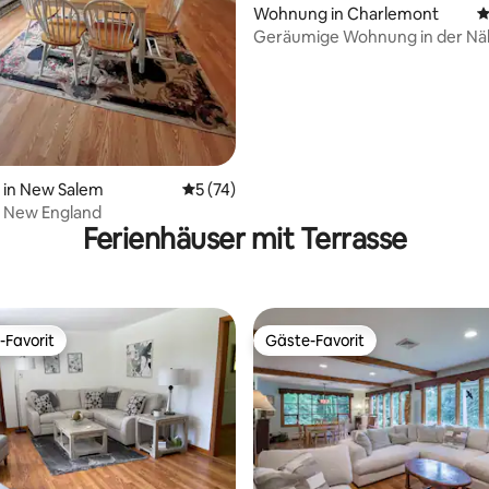
ertung: 4,97 von 5, 59 Bewertungen
Wohnung in Charlemont
D
Geräumige Wohnung in der Nä
Skifahren und Rafting
in New Salem
Durchschnittliche Bewertung: 5 von 5, 
5 (74)
n New England
Ferienhäuser mit Terrasse
-Favorit
Gäste-Favorit
r Gäste-Favorit.
Gäste-Favorit