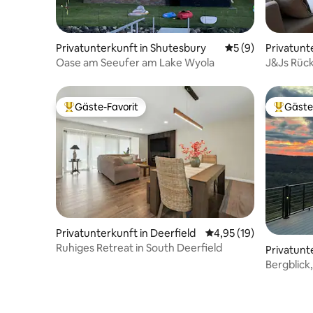
Privatunterkunft in Shutesbury
Durchschnittliche
5 (9)
Privatunt
Oase am Seeufer am Lake Wyola
J&Js Rüc
Gäste-Favorit
Gäste
Beliebter Gäste-Favorit.
Beliebte
Privatunterkunft in Deerfield
Durchschnittliche Bew
4,95 (19)
Ruhiges Retreat in South Deerfield
Privatunt
Bergblick
Ski/Golf