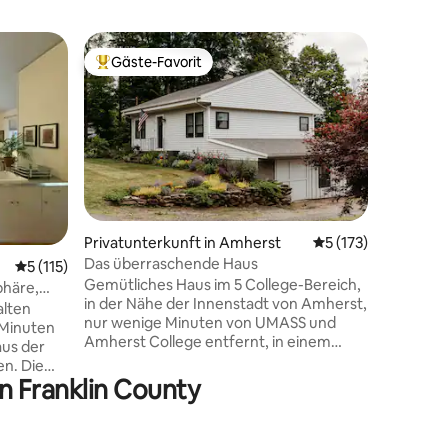
Gästesuit
Gäste-Favorit
Gäste
Beliebter Gäste-Favorit.
Beliebte
am
Unter de
Rückzugs
Entfliehe
Gästesui
ein eleg
Auftanke
Wiederve
Konzentrieren 
wurde sor
Pflege und
Privatunterkunft in Amherst
Durchschnittliche 
5 (173)
der Gäste
19 Bewertungen
Das überraschende Haus
Durchschnittliche Bewertung: 5 von 5, 115 Bewertungen
5 (115)
abgeschi
Gemütliches Haus im 5 College-Bereich,
Writer's 
phäre,
in der Nähe der Innenstadt von Amherst,
Innenhö
alten
nur wenige Minuten von UMASS und
Abschalten. Ein entspannter M
 Minuten
Amherst College entfernt, in einem
gutes Bu
us der
ländlichen Teil der Stadt mit endlosen
langes B
n. Die
malerischen Ausblicken. Kostenloses
dich ein,
n Franklin County
men mit
schnelles WLAN und Parkplätze.
wiederz
tar
Während deines Aufenthalts kannst du
 auf
eine voll ausgestattete Küche,
den Wald.