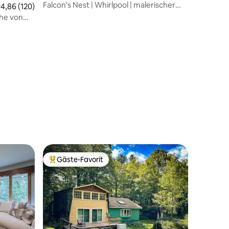
Falcon's Nest | Whirlpool | malerischer
urchschnittliche Bewertung: 4,86 von 5, 120 Bewertungen
4,86 (120)
Ausblick |
he von
74 Bewertungen
Gäste-Favorit
Beliebter Gäste-Favorit.