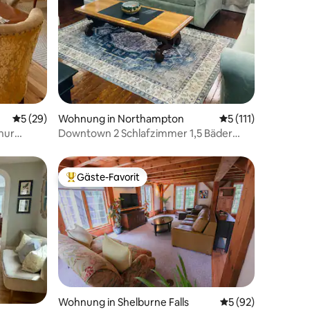
Durchschnittliche Bewertung: 5 von 5, 29 Bewertungen
5 (29)
Wohnung in Northampton
Durchschnittliche 
5 (111)
nur
Downtown 2 Schlafzimmer 1,5 Bäder
 entfernt
Reihenhaus-Rückzugsort 3 Betten
Gäste-Favorit
Beliebter Gäste-Favorit.
Wohnung in Shelburne Falls
Durchschnittliche
5 (92)