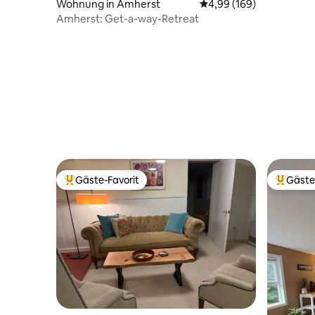
Wohnung in Amherst
Durchschnittliche Bewe
4,99 (169)
Amherst: Get-a-way-Retreat
Gäste-Favorit
Gäste
Beliebter Gäste-Favorit.
Beliebte