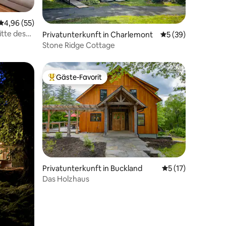
Durchschnittliche Bewertung: 4,96 von 5, 55 Bewertungen
4,96 (55)
itte des
29 Bewertungen
Privatunterkunft in Charlemont
Durchschnittliche
5 (39)
Stone Ridge Cottage
Gäste-Favorit
Beliebter Gäste-Favorit.
Privatunterkunft in Buckland
Durchschnittliche
5 (17)
Das Holzhaus
38 Bewertungen