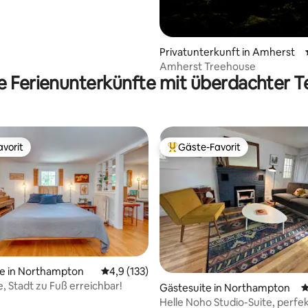
Privatunterkunft in Amherst
Amherst Treehouse
 Ferienunterkünfte mit überdachter T
vorit
Gäste-Favorit
vorit
Beliebter Gäste-Favorit.
te in Northampton
Durchschnittliche Bewertung: 4,9 von 5, 1
4,9 (133)
e, Stadt zu Fuß erreichbar!
Gästesuite in Northampton
D
Helle Noho Studio-Suite, perfe