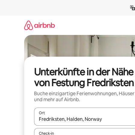
Zu
Inhalten
springen
Unterkünfte in der Nähe
von Festung Fredriksten
Buche einzigartige Ferienwohnungen, Häuser
und mehr auf Airbnb.
Ort
Wenn Ergebnisse verfügbar sind, navigiere mit d
Check-in