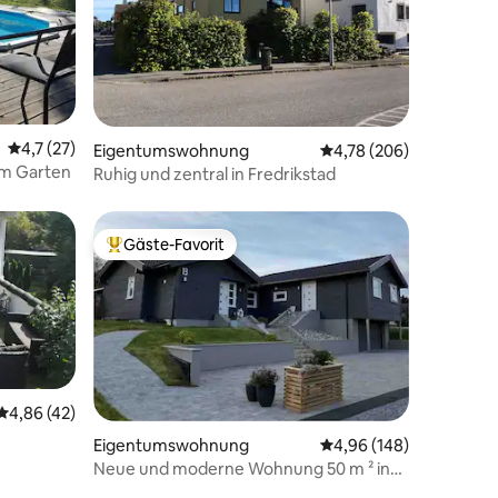
38 Bewertungen
Durchschnittliche Bewertung: 4,7 von 5, 27 Bewertungen
4,7 (27)
Eigentumswohnung
Durchschnittliche Bew
4,78 (206)
Gemütliche Wohnung in großem Garten
Ruhig und zentral in Fredrikstad
Gäste-Favorit
Beliebter Gäste-Favorit.
Durchschnittliche Bewertung: 4,86 von 5, 42 Bewertungen
4,86 (42)
Eigentumswohnung
Durchschnittliche Bew
4,96 (148)
Neue und moderne Wohnung 50 m ² in
Grålum, Sarpsborg