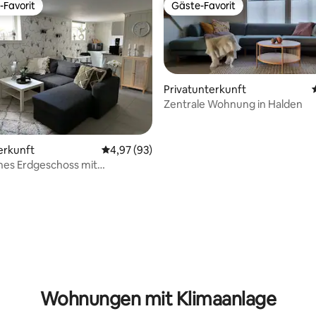
-Favorit
Gäste-Favorit
r Gäste-Favorit.
Gäste-Favorit
Privatunterkunft
Zentrale Wohnung in Halden
 Bewertung: 5 von 5, 12 Bewertungen
erkunft
Durchschnittliche Bewertung: 4,97 von 5, 
4,97 (93)
hes Erdgeschoss mit
m Eingang
Wohnungen mit Klimaanlage