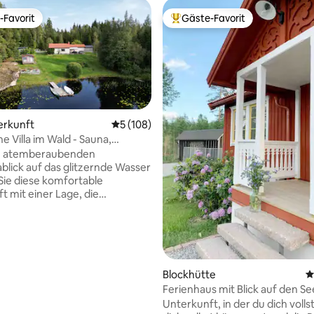
-Favorit
Gäste-Favorit
r Gäste-Favorit.
Beliebter Gäste-Favorit.
erkunft
Durchschnittliche Bewertung: 5 von 5, 1
5 (108)
e Villa im Wald - Sauna,
 & eigener Steg
m atemberaubenden
lick auf das glitzernde Wasser
Sie diese komfortable
t mit einer Lage, die
chen sucht. Machen Sie es sich
alkon gemütlich und genießen
hirlpool aus einen
eiblichen Sonnenuntergang
Wasser, nehmen Sie ein
ndes Bad von Ihrem eigenen
Blockhütte
D
ertung: 4,9 von 5, 241 Bewertungen
oder genießen Sie an kühlen
Ferienhaus mit Blick auf den S
ein wärmendes Saunabad. Hier
gute Wanderwege
Unterkunft, in der du dich voll
das ganze Jahr über gleich