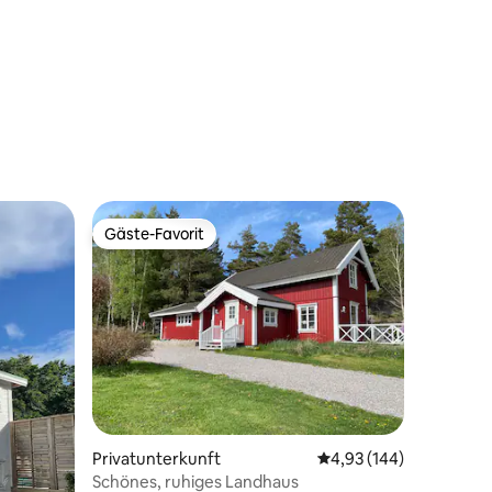
35 Bewertungen
Gäste-Favorit
Gäste-Favorit
Privatunterkunft
Durchschnittliche Bew
4,93 (144)
Schönes, ruhiges Landhaus