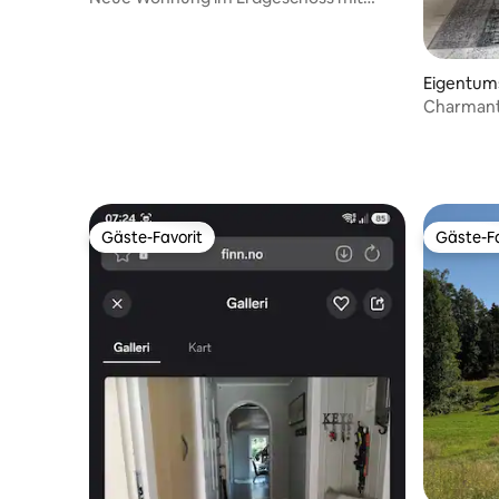
Meerblick
Eigentu
Charmant
mit Aussi
Gäste-Favorit
Gäste-Fa
Gäste-Favorit
Gäste-Fa