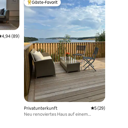
Gäste-Favorit
Beliebter Gäste-Favorit.
Durchschnittliche Bewertung: 4,94 von 5, 89 Bewertungen
4,94 (89)
93 Bewertungen
Privatunterkunft
Durchschnittliche
5 (29)
Neu renoviertes Haus auf einem
Bauernhof mit Meerblick!