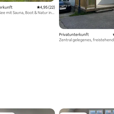
erkunft
Durchschnittliche Bewertung: 4,95 von 5, 
4,95 (22)
ee mit Sauna, Boot & Natur in
Privatunterkunft
Zentral gelegenes, freistehend
Haus mit Parkplatz
wertung: 4,83 von 5, 6 Bewertungen