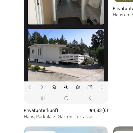
Privatunt
Haus am S
Dalsland
Privatunterkunft
Durchschnittliche Be
4,83 (6)
Haus, Parkplatz, Garten, Terrasse,
familienfreundlich, Wald