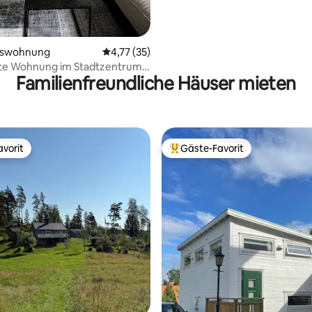
mswohnung
Durchschnittliche Bewertung: 4,77 von 5, 
4,77 (35)
e Wohnung im Stadtzentrum
Familienfreundliche Häuser mieten
cht
vorit
Gäste-Favorit
vorit
Beliebter Gäste-Favorit.