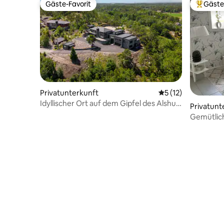
Gäste-Favorit
Gäste
Gäste-Favorit
Beliebte
Privatunterkunft
Durchschnittliche
5 (12)
Idyllischer Ort auf dem Gipfel des Alshus,
Privatunt
Kråkerøy
Gemütlic
separate