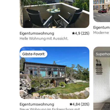
Eigentu
Moderne 
Eigentumswohnung
Durchschnittliche Bew
4,9 (225)
Fredrikst
Helle Wohnung mit Aussicht.
Gäste-Favorit
Superho
Gäste-Favorit
Superho
Eigentumswohnung
Durchschnittliche Bewe
4,84 (205)
Neue Wohnung im Erdgeschoss mit