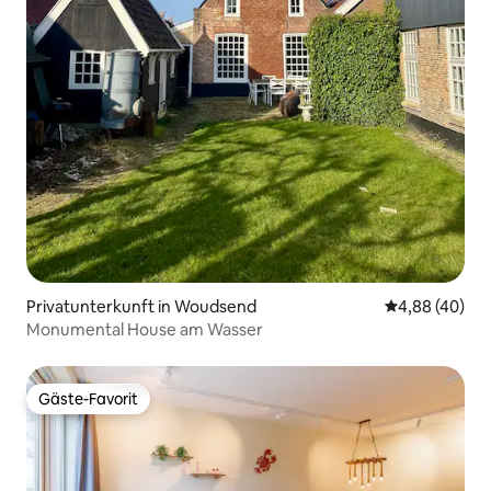
Privatunterkunft in Woudsend
Durchschnittl
4,88 (40)
Monumental House am Wasser
Gäste-Favorit
Gäste-Favorit