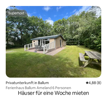
Superhost
Superhost
Privatunterkunft in Ballum
Durchschnitt
4,88 (8)
Ferienhaus Ballum Ameland 6 Personen
Häuser für eine Woche mieten