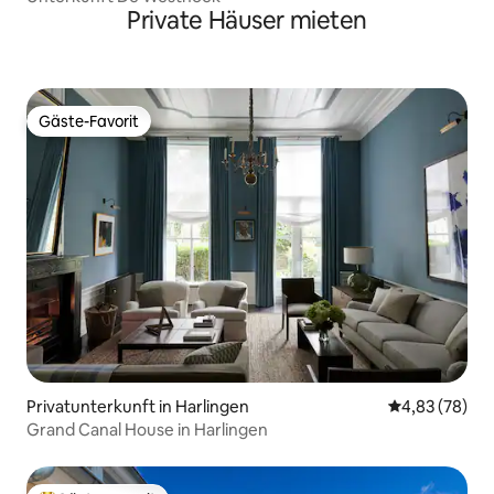
Private Häuser mieten
Gäste-Favorit
Gäste-Favorit
Privatunterkunft in Harlingen
Durchschnittl
4,83 (78)
Grand Canal House in Harlingen