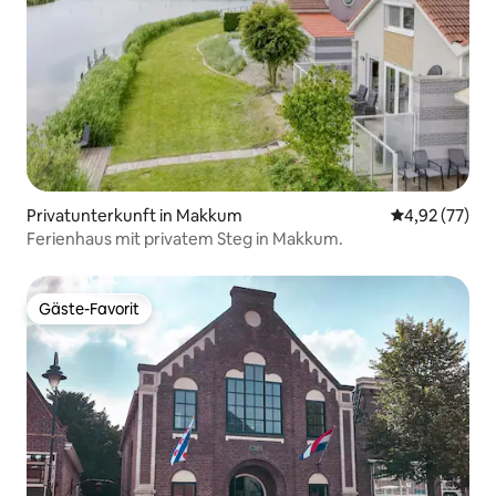
Privatunterkunft in Makkum
Durchschnitt
4,92 (77)
Ferienhaus mit privatem Steg in Makkum.
Gäste-Favorit
Gäste-Favorit