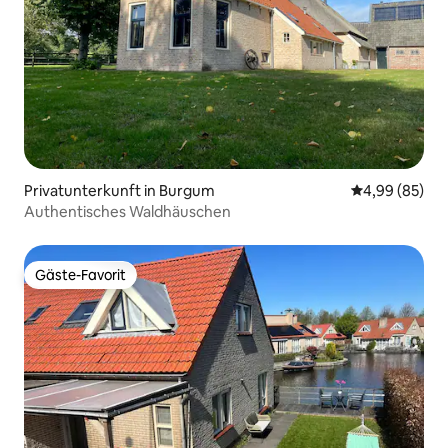
Privatunterkunft in Burgum
Durchschnittl
4,99 (85)
Authentisches Waldhäuschen
Gäste-Favorit
Gäste-Favorit