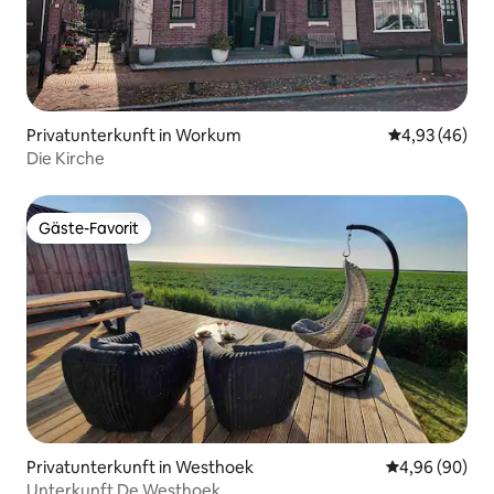
Privatunterkunft in Workum
Durchschnittl
4,93 (46)
Die Kirche
Gäste-Favorit
Gäste-Favorit
Privatunterkunft in Westhoek
Durchschnittl
4,96 (90)
Unterkunft De Westhoek