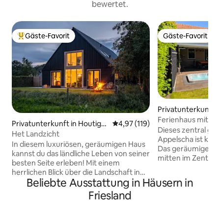
bewertet.
Gäste-Favorit
Gäste-Favorit
Beliebter Gäste-Favorit.
Gäste-Favorit
Privatunterkunft 
ha
Ferienhaus mit Whi
Privatunterkunft in Houtige
Durchschnittliche Bewertung: 4
4,97 (119)
Dieses zentral ge
hage
Het Landzicht
Appelscha ist kom
In diesem luxuriösen, geräumigen Haus
Das geräumige Lux
kannst du das ländliche Leben von seiner
mitten im Zentrum
besten Seite erleben! Mit einem
Nähe der Wälder 
herrlichen Blick über die Landschaft in
Gehminuten von R
Beliebte Ausstattung in Häusern in
der charakteristischen Landschaft des
Geschäften entfer
friesischen Waldes ist es wunderbar zum
Friesland
über ein geräumi
Entspannen. Sogar von deinem Bett aus
Außen-Whirlpool,
genießt du die tolle Aussicht und einen
Fußbodenheizung,
wunderschönen Sonnenaufgang. Wer