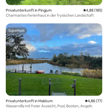
Privatunterkunft in Pingjum
Durchschnittli
4,88 (185)
Charmantes Ferienhaus in der frysischen Landschaft
Superhost
Superhost
Privatunterkunft in Makkum
Durchschnittl
4,86 (77)
Wasservilla mit freier Aussicht, Pool, Booten, Angeln