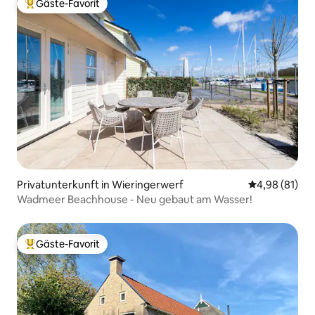
Gäste-Favorit
Beliebter Gäste-Favorit.
Privatunterkunft in Wieringerwerf
Durchschnitt
4,98 (81)
Wadmeer Beachhouse - Neu gebaut am Wasser!
Gäste-Favorit
Beliebter Gäste-Favorit.