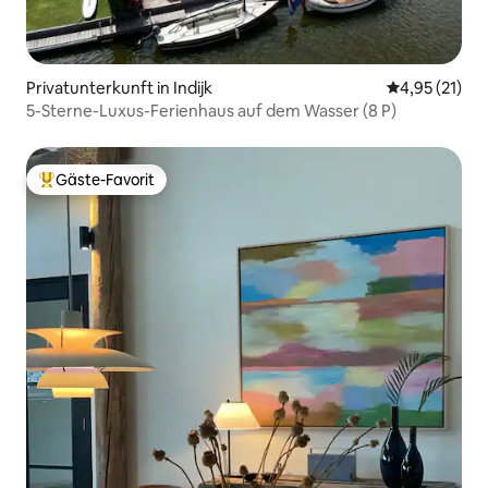
Privatunterkunft in Indijk
Durchschnitt
4,95 (21)
5-Sterne-Luxus-Ferienhaus auf dem Wasser (8 P)
Gäste-Favorit
Beliebter Gäste-Favorit.