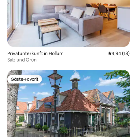
Privatunterkunft in Hollum
Durchschnitt
4,94 (18)
Salz und Grün
Gäste-Favorit
Gäste-Favorit