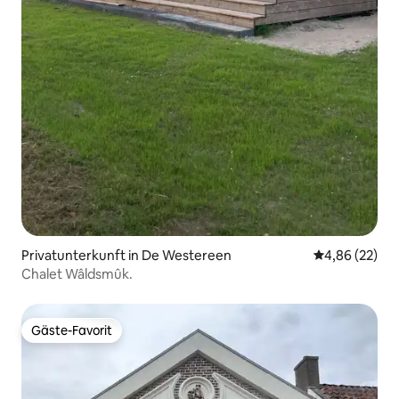
Privatunterkunft in De Westereen
Durchschnittl
4,86 (22)
Chalet Wâldsmûk.
Gäste-Favorit
Gäste-Favorit