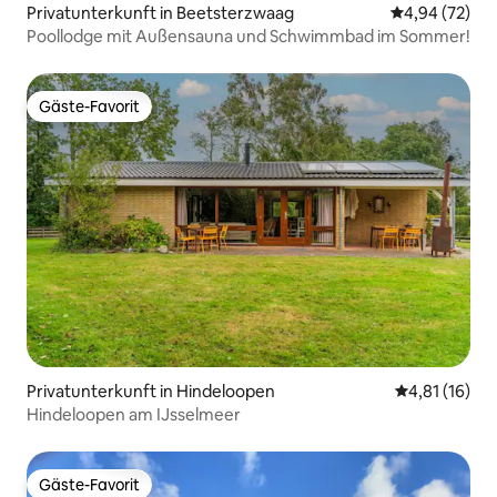
Privatunterkunft in Beetsterzwaag
Durchschnittl
4,94 (72)
Poollodge mit Außensauna und Schwimmbad im Sommer!
Gäste-Favorit
Gäste-Favorit
Privatunterkunft in Hindeloopen
Durchschnitt
4,81 (16)
Hindeloopen am IJsselmeer
Gäste-Favorit
Gäste-Favorit