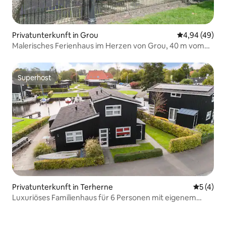
Privatunterkunft in Grou
Durchschnittl
4,94 (49)
Malerisches Ferienhaus im Herzen von Grou, 40 m vom
Wasser entfernt
Superhost
Superhost
Privatunterkunft in Terherne
Durchsch
5 (4)
Luxuriöses Familienhaus für 6 Personen mit eigenem
Anlegeplatz