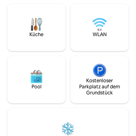
eine Klimaanlage.
weiß, vielleicht siehst du Hirsche, Kühe,
zwei geräumige S
Vögel und Hasen in der Wiese. Genieße
Boxspringbetten. 
die Alpakas im Hof. Das Landzicht ist ein
ausgestattet, wie
schöner Ausgangspunkt um die
Kombi-Backofen. I
Umgebung zu erkunden. Das Hotel liegt
Umgebung gibt es 
in der Nähe von Naturschutzgebieten,
Küche
WLAN
Drachten und der A7.
Kostenloser
Pool
Parkplatz auf dem
Grundstück