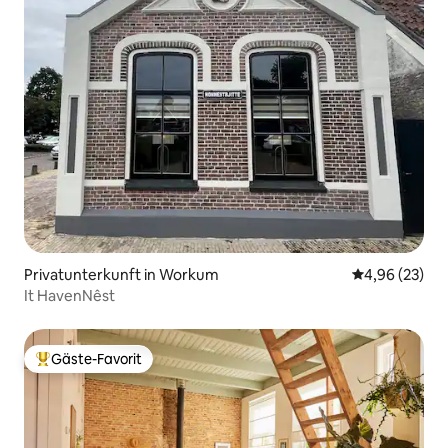
Privatunterkunft in Workum
Durchschnittl
4,96 (23)
It HavenNêst
Gäste-Favorit
Beliebter Gäste-Favorit.