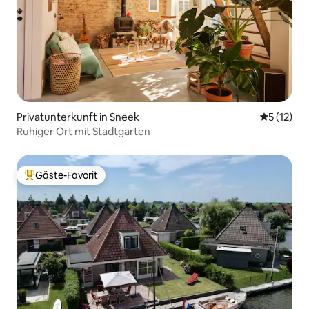
Privatunterkunft in Sneek
Durchschn
5 (12)
Ruhiger Ort mit Stadtgarten
Gäste-Favorit
Beliebter Gäste-Favorit.