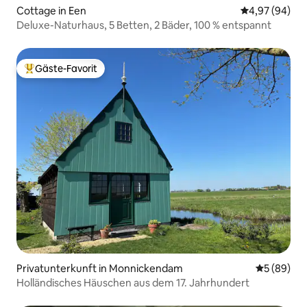
Cottage in Een
Durchschnittl
4,97 (94)
Deluxe-Naturhaus, 5 Betten, 2 Bäder, 100 % entspannt
Gäste-Favorit
Beliebter Gäste-Favorit.
Privatunterkunft in Monnickendam
Durchschni
5 (89)
Holländisches Häuschen aus dem 17. Jahrhundert