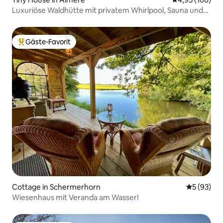
Luxuriöse Waldhütte mit privatem Whirlpool, Sauna und
Klimaanlage
Gäste-Favorit
Beliebter Gäste-Favorit.
Cottage in Schermerhorn
Durchschni
5 (93)
Wiesenhaus mit Veranda am Wasser!