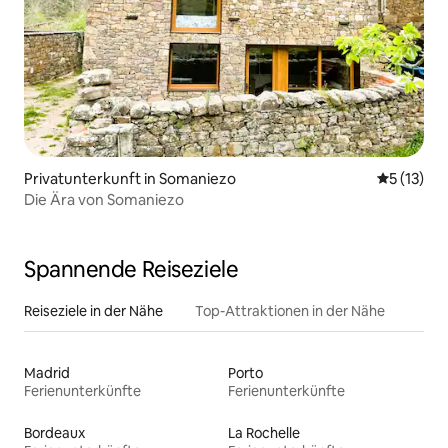
Privatunterkunft in Somaniezo
Durchschn
5 (13)
Die Ära von Somaniezo
Spannende Reiseziele
Reiseziele in der Nähe
Top-Attraktionen in der Nähe
Madrid
Porto
Ferienunterkünfte
Ferienunterkünfte
Bordeaux
La Rochelle