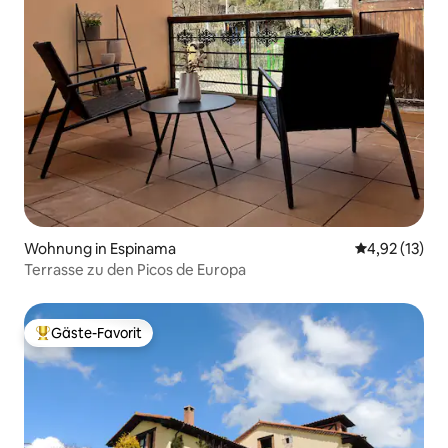
Wohnung in Espinama
Durchschnitt
4,92 (13)
Terrasse zu den Picos de Europa
Gäste-Favorit
Beliebter Gäste-Favorit.