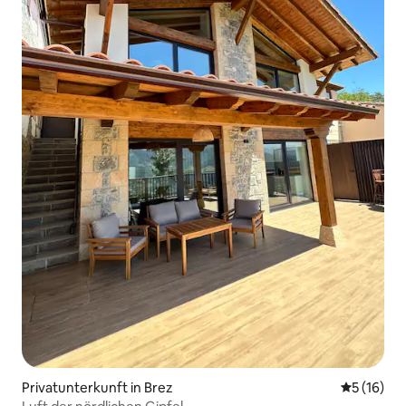
Privatunterkunft in Brez
Durchschn
5 (16)