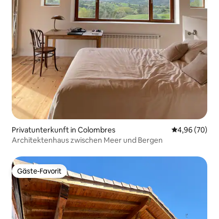
Privatunterkunft in Colombres
Durchschnittl
4,96 (70)
Architektenhaus zwischen Meer und Bergen
Gäste-Favorit
Gäste-Favorit