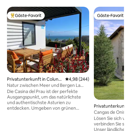
Gäste-Favorit
Gäste-Favorit
Beliebter Gäste-Favorit.
Gäste-Favorit
Privatunterkunft in Colung
Durchschnittliche Bewertung: 4
4,98 (244)
a
Natur zwischen Meer und Bergen La
Casina del Prau
Die Casina del Prau ist der perfekte
Ausgangspunkt, um das natürlichste
und authentischste Asturien zu
Privatunterkunft i
entdecken. Umgeben von grünen
s
Cangas de Onis La
Wiesen und ganz in der Nähe des
den Sonnenunter
Lösen Sie sich von
Meeres gelegen, ist es ideal für
verbinden Sie sich
Liebhaber von Wandern, Surfen und
Unser ländliches
lokaler Küche, mit schnellem Zugang zu