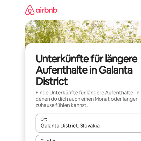
Zu
Inhalten
springen
Unterkünfte für längere
Aufenthalte in Galanta
District
Finde Unterkünfte für längere Aufenthalte, in
denen du dich auch einen Monat oder länger
zuhause fühlen kannst.
Ort
Wenn Ergebnisse verfügbar sind, navigiere mit d
Check-in