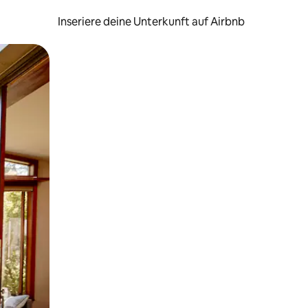
Inseriere deine Unterkunft auf Airbnb
h Berühren oder Wischgesten.