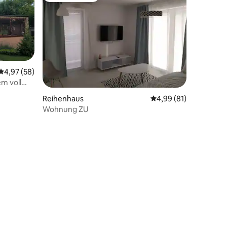
Durchschnittliche Bewertung: 4,97 von 5, 58 Bewertungen
4,97 (58)
m voll
41 Bewertungen
Reihenhaus
Durchschnittliche Be
4,99 (81)
Wohnung ZU