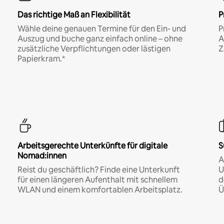
Das richtige Maß an Flexibilität
P
Wähle deine genauen Termine für den Ein- und
P
Auszug und buche ganz einfach online – ohne
A
zusätzliche Verpflichtungen oder lästigen
Z
Papierkram.*
Arbeitsgerechte Unterkünfte für digitale
S
Nomad:innen
A
Reist du geschäftlich? Finde eine Unterkunft
U
für einen längeren Aufenthalt mit schnellem
d
WLAN und einem komfortablen Arbeitsplatz.
Ü