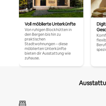
Voll möblierte Unterkünfte
Digi
Gesc
Von ruhigen Blockhütten in
den Bergen bis hin zu
Komfo
praktischen
flexi
Stadtwohnungen – diese
Beru
möblierten Unterkünfte
spezi
bieten dir Ausstattung wie
zuhause.
Ausstattu