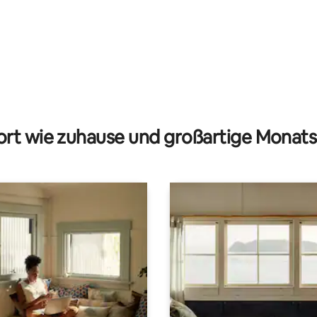
 Bewertung: 5 von 5, 4 Bewertungen
rt wie zuhause und großartige Monats