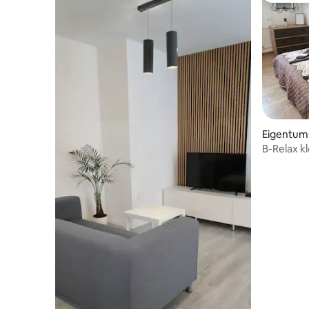
Eigentu
B-Relax 
auf Charm