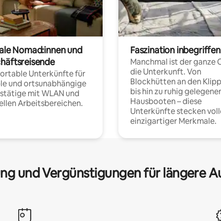
tale Nomad:innen und
Faszination inbegriffen
häftsreisende
Manchmal ist der ganze 
die Unterkunft. Von
rtable Unterkünfte für
Blockhütten an den Klip
ble und ortsunabhängige
bis hin zu ruhig gelegene
fstätige mit WLAN und
Hausbooten – diese
ellen Arbeitsbereichen.
Unterkünfte stecken voll
einzigartiger Merkmale.
ng und Vergünstigungen für längere A