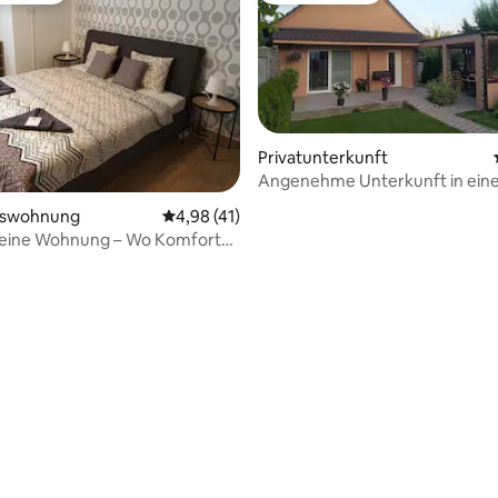
Privatunterkunft
Angenehme Unterkunft in eine
ausgestatteten Familienhaus
mswohnung
Durchschnittliche Bewertung: 4,98 von 5, 
4,98 (41)
kleine Wohnung – Wo Komfort
e trifft