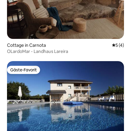
Cottage in Carnota
Durchsch
5 (4)
OLardoMar - Landhaus Lareira
Gäste-Favorit
Gäste-Favorit