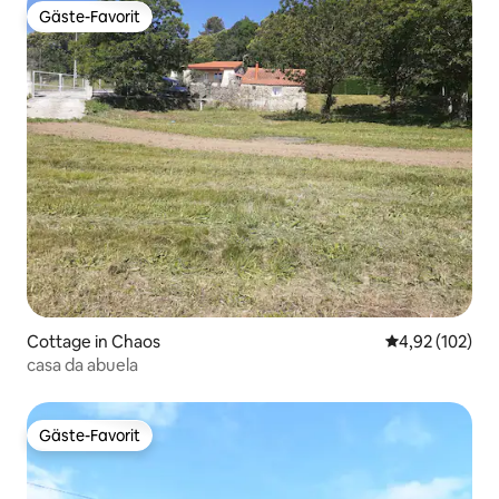
Gäste-Favorit
Gäste-Favorit
Cottage in Chaos
Durchschnittl
4,92 (102)
casa da abuela
Gäste-Favorit
Gäste-Favorit