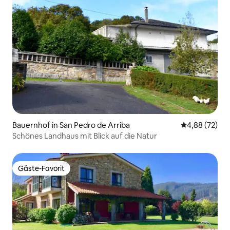
Bauernhof in San Pedro de Arriba
Durchschnittl
4,88 (72)
Schönes Landhaus mit Blick auf die Natur
Gäste-Favorit
Gäste-Favorit