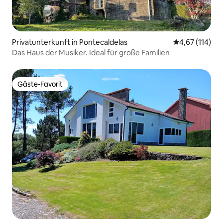
Privatunterkunft in Pontecaldelas
Durchschnittl
4,67 (114)
Das Haus der Musiker. Ideal für große Familien
Gäste-Favorit
Gäste-Favorit