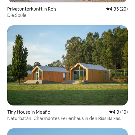
Privatunterkunft in Rois
Durchschnittl
4,95 (20)
Die Spüle
Tiny House in Meaño
Durchschnit
4,9 (10)
Naturbatán. Charmantes Ferienhaus in den Rías Baixas.