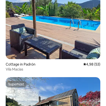
Cottage in Padrón
Durchschnittl
4,98 (53)
Vila Macías
Superhost
Superhost