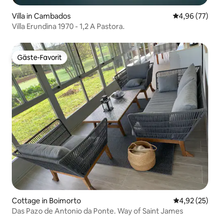
Villa in Cambados
Durchschnittl
4,96 (77)
Villa Erundina 1970 - 1,2 A Pastora.
Gäste-Favorit
Gäste-Favorit
Cottage in Boimorto
Durchschnitt
4,92 (25)
Das Pazo de Antonio da Ponte. Way of Saint James