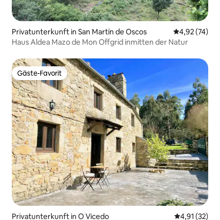
Privatunterkunft in San Martín de Oscos
Durchschnitt
4,92 (74)
Haus Aldea Mazo de Mon Offgrid inmitten der Natur
Gäste-Favorit
Gäste-Favorit
Privatunterkunft in O Vicedo
Durchschnitt
4,91 (32)