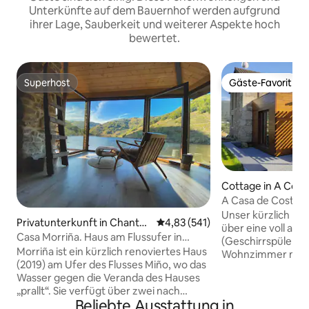
Unterkünfte auf dem Bauernhof werden aufgrund
ihrer Lage, Sauberkeit und weiterer Aspekte hoch
bewertet.
Superhost
Gäste-Favorit
Superhost
Gäste-Favorit
Cottage in A Cor
A Casa de Costa -
Meerblick
Unser kürzlich re
Privatunterkunft in Chantad
Durchschnittliche Bewertung: 4
4,83 (541)
über eine voll au
a
Casa Morriña. Haus am Flussufer in
(Geschirrspüler, Mi
Ribeira Sacra
Morriña ist ein kürzlich renoviertes Haus
Wohnzimmer mit 5
(2019) am Ufer des Flusses Miño, wo das
bequemen Schlafs
Wasser gegen die Veranda des Hauses
mit Meerblick, zw
„prallt“. Sie verfügt über zwei nach
180 cm breiten Be
Beliebte Ausstattung in
außen gerichtete Schlafzimmer, jedes
Bad mit einer Hy