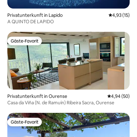
Privatunterkunft in Lapido
Durchschnitt
4,93 (15)
A QUINTO DE LAPIDO
Gäste-Favorit
Gäste-Favorit
Privatunterkunft in Ourense
Durchschnittl
4,94 (50)
Casa da Viña (N. de Ramuín) Ribeira Sacra, Ourense
Gäste-Favorit
Gäste-Favorit