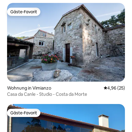
Gäste-Favorit
Gäste-Favorit
Wohnung in Vimianzo
Durchschnittl
4,96 (25)
Casa da Canle - Studio - Costa da Morte
Gäste-Favorit
Gäste-Favorit