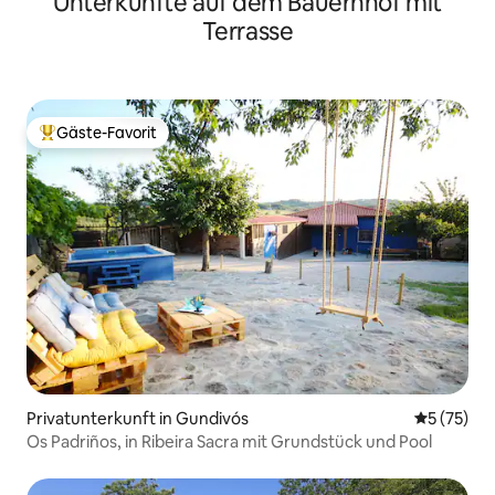
Unterkünfte auf dem Bauernhof mit
Terrasse
Gäste-Favorit
Beliebter Gäste-Favorit.
Privatunterkunft in Gundivós
Durchschn
5 (75)
Os Padriños, in Ribeira Sacra mit Grundstück und Pool