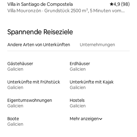
Villa in Santiago de Compostela
Durchschnitt
4,9 (98)
Villa Mouronzón · Grundstück 2500 m², 5 Minuten vom
Zentrum entfernt
Spannende Reiseziele
Andere Arten von Unterkünften
Unternehmungen
Gästehäuser
Erdhäuser
Galicien
Galicien
Unterkünfte mit Frühstück
Unterkünfte mit Kajak
Galicien
Galicien
Eigentumswohnungen
Hostels
Galicien
Galicien
Boote
Mehr anzeigen
Galicien