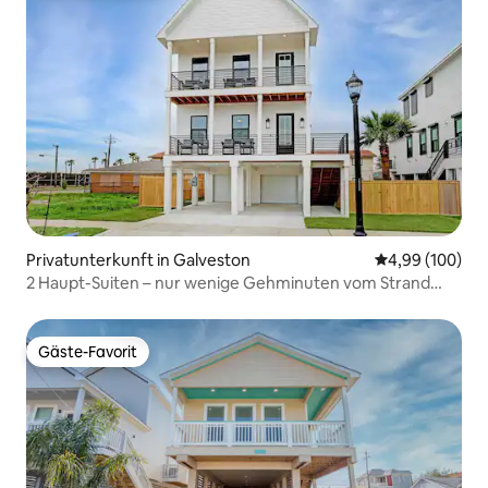
Privatunterkunft in Galveston
Durchschnittli
4,99 (100)
2 Haupt-Suiten – nur wenige Gehminuten vom Strand
und dem Vergnügungspier entfernt!
Gäste-Favorit
Gäste-Favorit