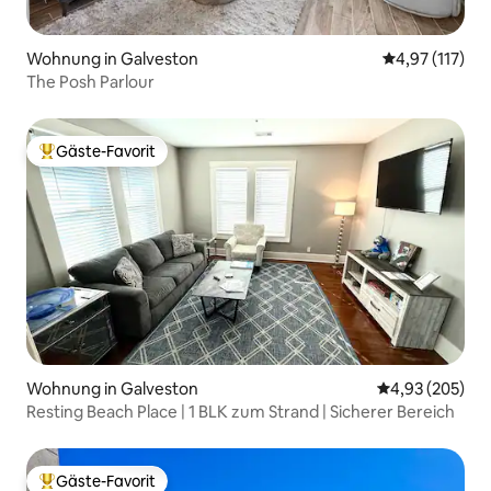
Wohnung in Galveston
Durchschnittl
4,97 (117)
The Posh Parlour
Gäste-Favorit
Beliebter Gäste-Favorit.
Wohnung in Galveston
Durchschnittli
4,93 (205)
Resting Beach Place | 1 BLK zum Strand | Sicherer Bereich
Gäste-Favorit
Beliebter Gäste-Favorit.