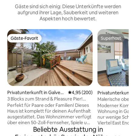
Gäste sind sich einig: Diese Unterkünfte werden
aufgrund ihrer Lage, Sauberkeit und weiteren
Aspekten hoch bewertet.
Gäste-Favorit
Superhost
Gäste-Favorit
Superhost
Privatunterkunft in Galvest
Durchschnittliche Bewertung: 4
4,95 (200)
Privatunterkunft i
on
on
3 Blocks zum Strand & Pleasure Pier!
Malerische obere
Fotowand
Doppelbett & Skyli
Perfekt für Paare oder Familien! Dieses
Moderner Komfort 
Haus ist komplett für deinen Aufenthalt
Wohnung in Galve
ausgestattet. Das Wohnzimmer verfügt
nur wenige Schrit
über einen 50-Zoll-Fernseher, Spiele und
Viertel East End,
Beliebte Ausstattung in
einen Schreibtisch, falls du im Urlaub
Kreuzfahrtterminal
arbeiten musst. Die Küche ist voll
lichtdurchflutet