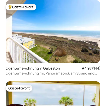
Gäste-Favorit
Beliebter Gäste-Favorit.
Eigentumswohnung in Galveston
Durchschnittli
4,97 (144)
Eigentumswohnung mit Panoramablick am Strand und
Pool
Gäste-Favorit
Gäste-Favorit