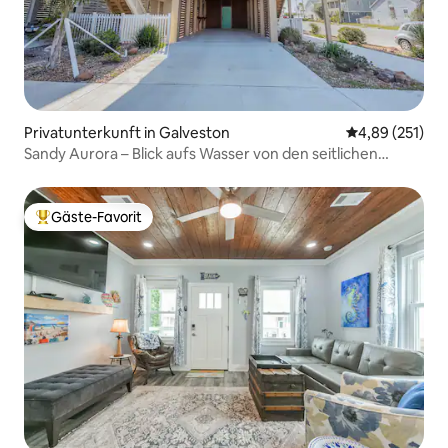
Privatunterkunft in Galveston
Durchschnittl
4,89 (251)
Sandy Aurora – Blick aufs Wasser von den seitlichen
Terrassen!
Gäste-Favorit
Beliebter Gäste-Favorit.