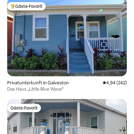
Gäste-Favorit
Beliebter Gäste-Favorit.
Privatunterkunft in Galveston
Durchschnittli
4,94 (242)
Das Haus „Little Blue Wave“
Gäste-Favorit
Gäste-Favorit