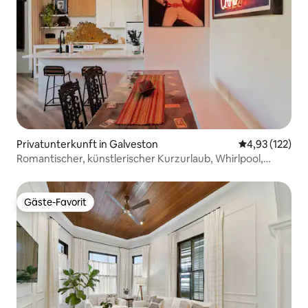
Privatunterkunft in Galveston
Durchschnittl
4,93 (122)
Romantischer, künstlerischer Kurzurlaub, Whirlpool,
Sugar Lafitte
Gäste-Favorit
Gäste-Favorit