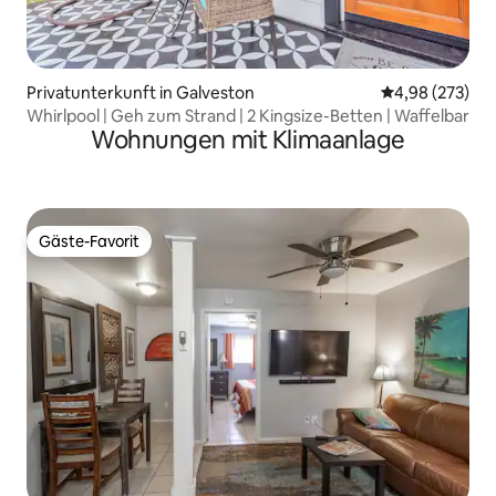
Privatunterkunft in Galveston
Durchschnittli
4,98 (273)
Whirlpool | Geh zum Strand | 2 Kingsize-Betten | Waffelbar
Wohnungen mit Klimaanlage
Gäste-Favorit
Gäste-Favorit