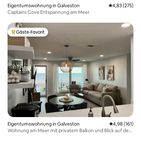
Eigentumswohnung in Galveston
Durchschnittli
4,83 (275)
Captains Cove Entspannung am Meer
Gäste-Favorit
Beliebter Gäste-Favorit.
Eigentumswohnung in Galveston
Durchschnittl
4,98 (161)
Wohnung am Meer mit privatem Balkon und Blick auf den
Sonnenuntergang