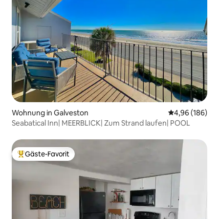
Wohnung in Galveston
Durchschnittli
4,96 (186)
Seabatical Inn| MEERBLICK| Zum Strand laufen| POOL
Gäste-Favorit
Beliebter Gäste-Favorit.