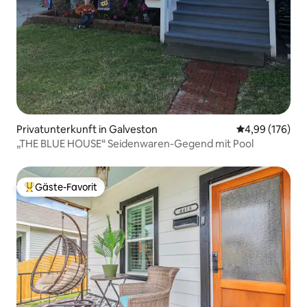
Privatunterkunft in Galveston
Durchschnittli
4,99 (176)
„THE BLUE HOUSE“ Seidenwaren-Gegend mit Pool
Gäste-Favorit
Beliebter Gäste-Favorit.