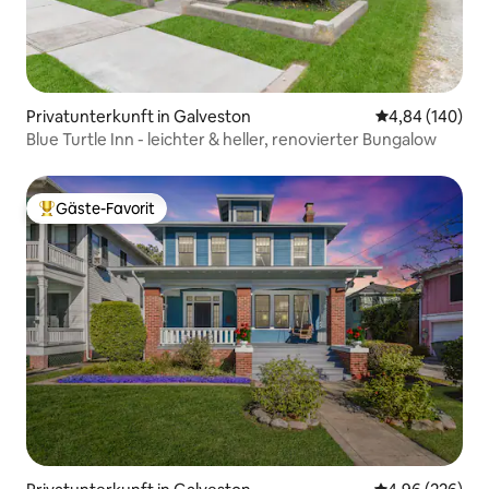
Privatunterkunft in Galveston
Durchschnittli
4,84 (140)
Blue Turtle Inn - leichter & heller, renovierter Bungalow
Gäste-Favorit
Beliebter Gäste-Favorit.