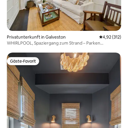
Privatunterkunft in Galveston
Durchschnittl
4,92 (312)
WHIRLPOOL, Spaziergang zum Strand – Parken
AUSSERHALB der Straße
Gäste-Favorit
Gäste-Favorit