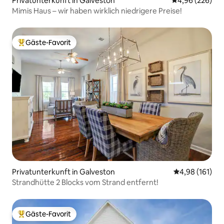
Privatunterkunft in Galveston
Durchschnittli
4,96 (226)
Mimis Haus – wir haben wirklich niedrigere Preise!
Gäste-Favorit
Beliebter Gäste-Favorit.
Privatunterkunft in Galveston
Durchschnittl
4,98 (161)
Strandhütte 2 Blocks vom Strand entfernt!
Gäste-Favorit
Beliebter Gäste-Favorit.