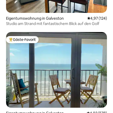
Eigentumswohnung in Galveston
Durchschnittl
4,97 (124)
Studio am Strand mit fantastischem Blick auf den Golf
Gäste-Favorit
Beliebter Gäste-Favorit.