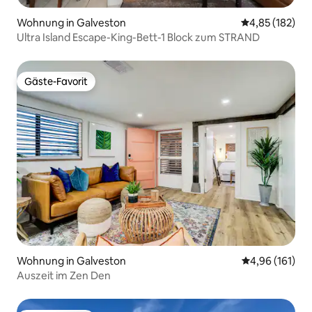
Wohnung in Galveston
Durchschnittl
4,85 (182)
Ultra Island Escape-King-Bett-1 Block zum STRAND
Gäste-Favorit
Gäste-Favorit
Wohnung in Galveston
Durchschnittl
4,96 (161)
Auszeit im Zen Den