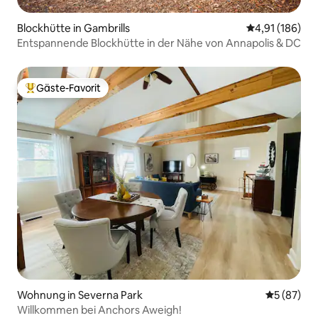
Blockhütte in Gambrills
Durchschnittl
4,91 (186)
Entspannende Blockhütte in der Nähe von Annapolis & DC
Gäste-Favorit
Beliebter Gäste-Favorit.
Wohnung in Severna Park
Durchschni
5 (87)
Willkommen bei Anchors Aweigh!