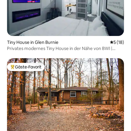
Tiny House in Glen Burnie
Durchschn
5 (18)
Privates modernes Tiny House in der Nähe von BWI |
Baltimore
Gäste-Favorit
Beliebter Gäste-Favorit.