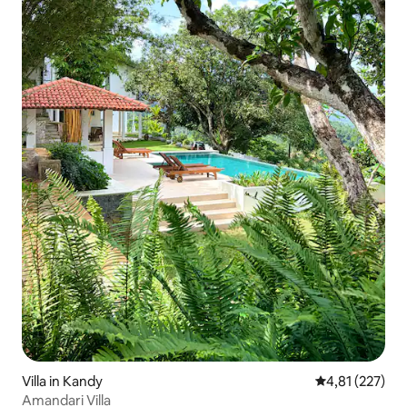
Villa in Kandy
Durchschnittl
4,81 (227)
Amandari Villa