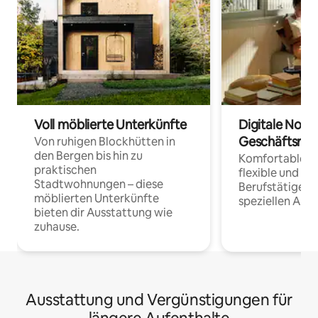
Voll möblierte Unterkünfte
Digitale Noma
Geschäftsrei
Von ruhigen Blockhütten in
den Bergen bis hin zu
Komfortable Un
praktischen
flexible und o
Stadtwohnungen – diese
Berufstätige 
möblierten Unterkünfte
speziellen Arbe
bieten dir Ausstattung wie
zuhause.
Ausstattung und Vergünstigungen für