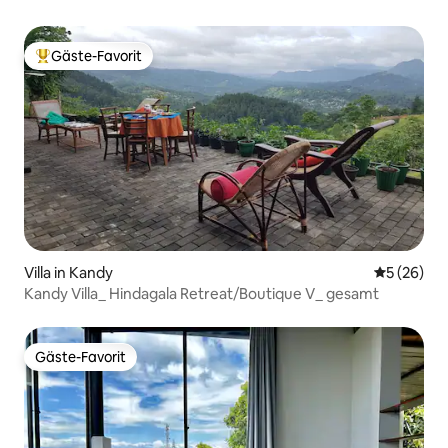
Gäste-Favorit
Beliebter Gäste-Favorit.
Villa in Kandy
Durchschni
5 (26)
Kandy Villa_ Hindagala Retreat/Boutique V_ gesamt
Gäste-Favorit
Gäste-Favorit