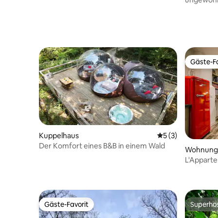
Paare Nat
Gäste-Fa
Gäste-Fa
Kuppelhaus
Durchschnittliche
5 (3)
Der Komfort eines B&B in einem Wald
Wohnung
L'Apparte
Whirlpool
Gäste-Favorit
Superho
Gäste-Favorit
Superho