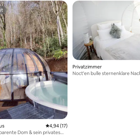
st
st
Privatzimmer
Noct'en bulle sternenklare Nach
privatem Spa-Bereich
us
Durchschnittliche Bewertung: 4,94 von 5, 
4,94 (17)
parente Dom & sein privates