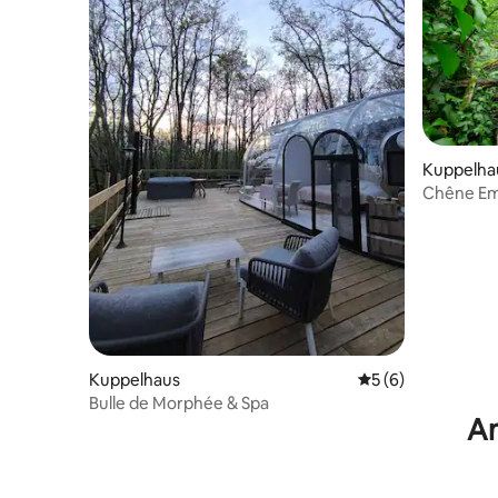
Kuppelha
Chêne Eme
Emilion
Kuppelhaus
Durchschnittliche
5 (6)
Bulle de Morphée & Spa
An