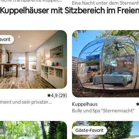
Eine Nacht unter dem Sternen
ur & Sterne.
Kuppelhäuser mit Sitzbereich im Freie
vorit
vorit
 Bewertung: 5 von 5, 3 Bewertungen
Durchschnittliche Bewertung: 4,9 von 5, 
4,9 (29)
ment und sein privater
Kuppelhaus
D
 unter einer Kuppel
Bulle und Spa "Sternennacht"
st
Gäste-Favorit
st
Gäste-Favorit