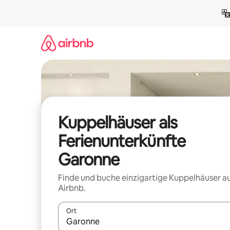
Zu
Inhalten
springen
Kuppelhäuser als
Ferienunterkünfte
Garonne
Finde und buche einzigartige Kuppelhäuser a
Airbnb.
Ort
Wenn Ergebnisse verfügbar sind, navigiere mit d