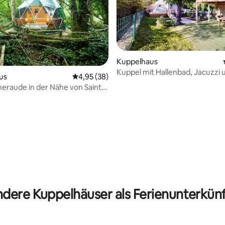
Kuppelhaus
Kuppel mit Hallenbad, Jacuzzi
us
Durchschnittliche Bewertung: 4,95 von 5, 
4,95 (38)
raude in der Nähe von Saint
 Bewertung: 5 von 5, 6 Bewertungen
dere Kuppelhäuser als Ferienunterkün