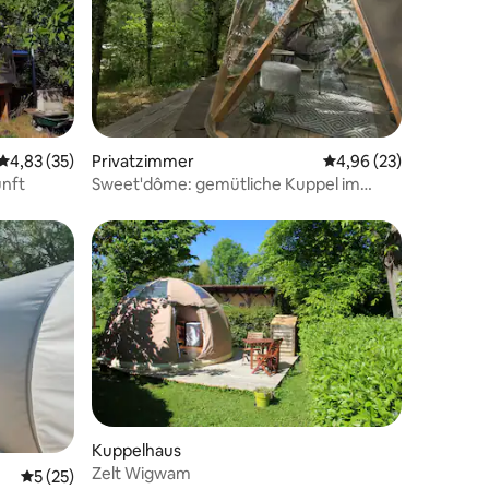
Durchschnittliche Bewertung: 4,83 von 5, 35 Bewertungen
4,83 (35)
Privatzimmer
Durchschnittliche Be
4,96 (23)
unft
Sweet'dôme: gemütliche Kuppel im
Herzen des Waldes
Kuppelhaus
12 Bewertungen
Zelt Wigwam
Durchschnittliche Bewertung: 5 von 5, 25 Bewertungen
5 (25)