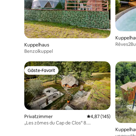
Kuppelha
Rêves2Bul
Kuppelhaus
Nacht!
Benzolkuppel
Gäste-Favorit
Gäste-Favorit
Privatzimmer
Durchschnittliche Bewe
4,87 (145)
„Les zômes du Cap de Clos“ 8.
Klimaanlage, Jacuzzi, Pool
Kuppelha
ungewöhn