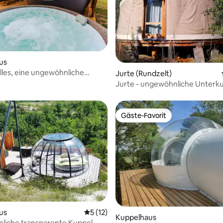
us
les, eine ungewöhnliche
Jurte (Rundzelt)
Jurte - ungewöhnliche Unterk
Gäste-Favorit
Gäste-Favorit
rtung: 4,87 von 5, 145 Bewertungen
us
Durchschnittliche Bewertung: 5 von 5, 
5 (12)
Kuppelhaus
liche transparente Kuppel,