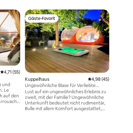
Jurte (Ru
Gäste-Favorit
Superho
Gäste-Favorit
Superho
Die Jurte
Sie suche
möchten 
schlafen 
kilomete
Dann erw
kleinen 
Sie eine 
natürlic
Durchschnittliche Bewertung: 4,71 von 5, 55 Bewertungen
4,71 (55)
und den 
69 Bewertungen
Kuppelhaus
Durchschnittliche Be
4,98 (45)
wechseln
n und
zwischen
Ungewöhnliche Blase für Verliebte
n. Le
der Jurt
Privater Jacuzzi •
Lust auf ein ungewöhnliches Erlebnis zu
h auf den
Feuerste
zweit, mit der Familie? Ungewöhnliche
Arrouach
unter de
Unterkunft bedeutet nicht rudimentär,
nießt
Frühstück
Bulle mit allem Komfort ausgestattet,
 die
Klimaanlage, Queensize-Bett, Netflix,
rvice für
Handtücher und Bademäntel (X2),
lt: Das
echtes Bad Privates Spa Das Sofa bietet
, das Bett
Platz für 2 Personen (Zuschlag von 50 €