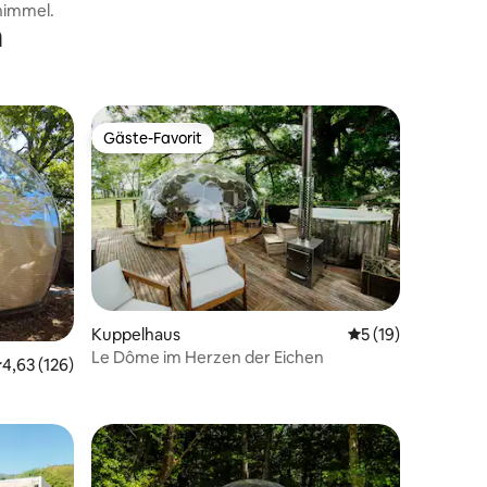
himmel.
n
Gäste-Favorit
Gäste-Favorit
29 Bewertungen
Kuppelhaus
Durchschnittliche
5 (19)
Le Dôme im Herzen der Eichen
urchschnittliche Bewertung: 4,63 von 5, 126 Bewertungen
4,63 (126)