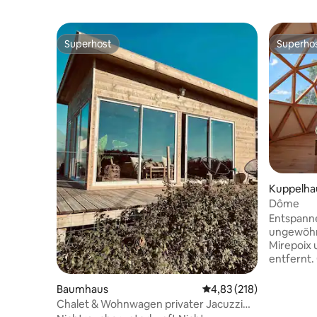
Superhost
Superho
Superhost
Superho
Kuppelha
Dôme
Entspanne
ungewöhnl
Mirepoix 
entfernt. Genießen Sie den
Panoramab
Nächte✨. 
Baumhaus
Durchschnittliche Bewe
4,83 (218)
Queensize
Chalet & Wohnwagen privater Jacuzzi
Das priva