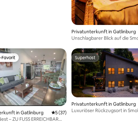
Privatunterkunft in Gatlinburg
Unschlagbarer Blick auf die Sm
Mountains| Whirlpool| Spielezi
Feuerstellen
-Favorit
Superhost
r Gäste-Favorit.
Superhost
Privatunterkunft in Gatlinburg
Luxuriöser Rückzugsort in Smoky
erkunft in Gatlinburg
Durchschnittliche Bewertung: 5 von 5, 
5 (37)
Gatlinburg
 Nest – ZU FUSS ERREICHBAR
NCHE)