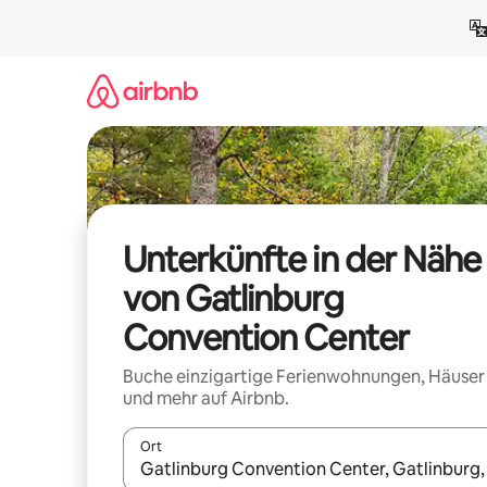
Zu
Inhalten
springen
Unterkünfte in der Nähe
von Gatlinburg
Convention Center
Buche einzigartige Ferienwohnungen, Häuser
und mehr auf Airbnb.
Ort
Wenn Ergebnisse verfügbar sind, navigiere mit d