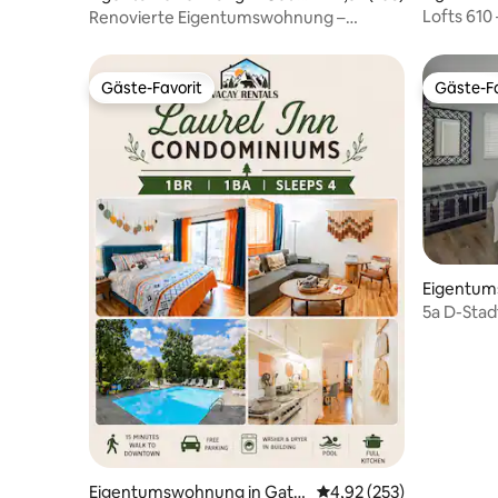
burg
burg
Lofts 610
Renovierte Eigentumswohnung –
und Whirl
Gatlinburg, Tennessee
Gäste-Favorit
Gäste-Fa
Gäste-Favorit
Gäste-Fa
Eigentum
nburg
5a D-Sta
Eigentumswohnung in Gatli
Durchschnittliche Bewe
4,92 (253)