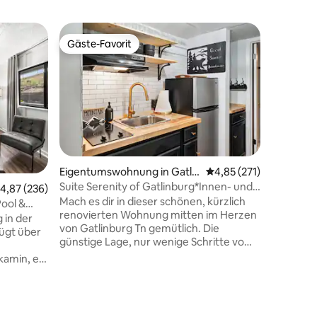
Blockhütt
Gäste-Favorit
Gäste-F
Gäste-Favorit
Gäste-F
Perfekte
Innensta
Frisch fü
renoviert
bringt di
authenti
die Inne
GSMNP. Perfekt für Paare/kleine
Familien/Allei
Gehe 10 
Eigentumswohnung in Gatlin
Durchschnittliche Bew
4,85 (271)
Restaura
burg
Suite Serenity of Gatlinburg*Innen- und
urchschnittliche Bewertung: 4,87 von 5, 236 Bewertungen
4,87 (236)
genieße 
Außenpool
Mach es dir in dieser schönen, kürzlich
schwinge
ool &
renovierten Wohnung mitten im Herzen
plätschernden Ba
in der
von Gatlinburg Tn gemütlich. Die
ausklapp
fügt über
günstige Lage, nur wenige Schritte vom
ausgestat
Gatlinburg Parkway entfernt, ermöglicht
Spielhall
amin, ein
es dir, alle deine Lieblingsrestaurants und
Hunde g
E
-attraktionen zu Fuß zu erreichen! ✔
 eine
Kostenlose Parkplätze für 2 Fahrzeuge ✔
hfeld,
50 Bewertungen
Beheizter Innen- und Außenpool ✔ Voll
elle,