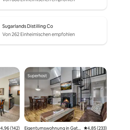
Sugarlands Distilling Co
Von 262 Einheimischen empfohlen
Superhost
Superhost
10 Bewertungen
urchschnittliche Bewertung: 4,96 von 5, 142 Bewertungen
4,96 (142)
Eigentumswohnung in Gatli
Durchschnittliche Bew
4,85 (233)