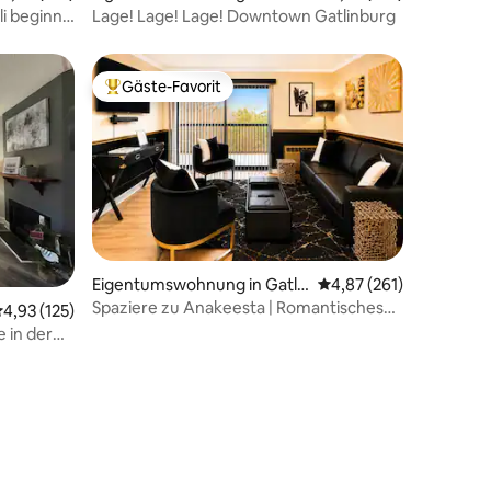
nburg
li beginnt
Lage! Lage! Lage! Downtown Gatlinburg
Gäste-Favorit
Beliebter Gäste-Favorit.
16 Bewertungen
Eigentumswohnung in Gatli
Durchschnittliche Bew
4,87 (261)
nburg
Spaziere zu Anakeesta | Romantisches
urchschnittliche Bewertung: 4,93 von 5, 125 Bewertungen
4,93 (125)
1BR - Kostenlose Tickets
e in der
ätze