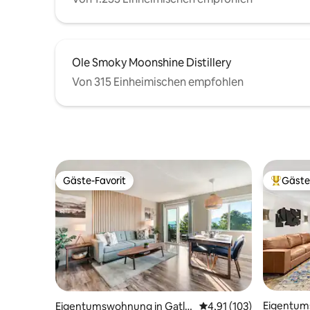
Ole Smoky Moonshine Distillery
Von 315 Einheimischen empfohlen
Gäste-Favorit
Gäste
Gäste-Favorit
Beliebte
Eigentum
Eigentumswohnung in Gatlin
Durchschnittliche Bew
4,91 (103)