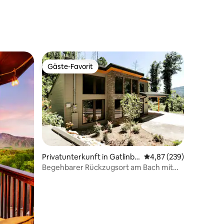
Gäste-Favorit
Gäste-Favorit
35 Bewertungen
Privatunterkunft in Gatlinbu
Durchschnittliche Bew
4,87 (239)
rg
Begehbarer Rückzugsort am Bach mit
Whirlpool