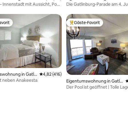
nburg
 – Innenstadt mit Aussicht, Pool
Die Gatlinburg-Parade am 4. Ju
pool!
an unserem Standort!
vorit
Gäste-Favorit
vorit
Beliebter Gäste-Favorit.
swohnung in Gatli
Durchschnittliche Bewertung: 4,82 von 5, 4
4,82 (416)
dt neben Anakeesta
Eigentumswohnung in Gatlin
D
burg
Der Pool ist geöffnet | Tolle Lag
Innenstadt | Kostenlose Parkpl
rtung: 4,92 von 5, 253 Bewertungen