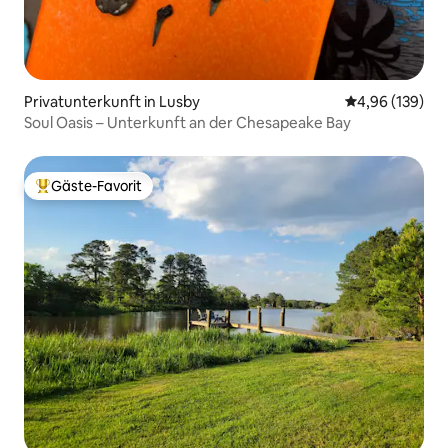
Privatunterkunft in Lusby
Durchschnittli
4,96 (139)
Soul Oasis – Unterkunft an der Chesapeake Bay
Gäste-Favorit
Beliebter Gäste-Favorit.