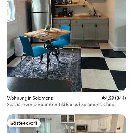
Wohnung in Solomons
Durchschnittli
4,99 (344)
Spaziere zur berühmten Tiki Bar auf Solomons Island!
Gäste-Favorit
Gäste-Favorit