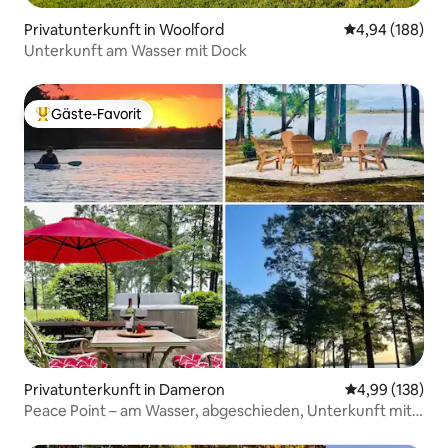
Privatunterkunft in Woolford
Durchschnittli
4,94 (188)
Unterkunft am Wasser mit Dock
Gäste-Favorit
Beliebter Gäste-Favorit.
Privatunterkunft in Dameron
Durchschnittli
4,99 (138)
Peace Point – am Wasser, abgeschieden, Unterkunft mit
Whirlpool