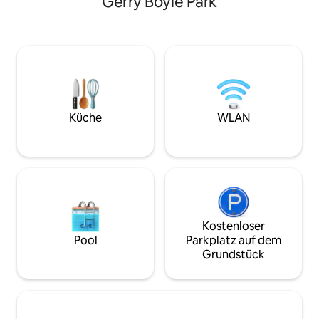
Gerry Boyle Park
ehemalige Apotheke. Neue
Paddleboards und
Renovierungen bieten höchsten Luxus,
Kanu. Zu den Spie
unverwechselbare Architektur mit
Cornhole, Krocket und
echter Gastfreundschaft und einem
auf der Terrasse 
wahren Gefühl für Geschichte und
wunderschöne So
Charme. 2 Masters-Suiten 4K 65-Zoll-
Bringen Sie Ihre K
Fernseher mit Streaming High-Speed-
Wildtiere mit. NE
Internet Spezieller Arbeitsplatz
Fitness-Scheune: 
Eigenständiger Check-in rund um die
freie Gewichte, Sp
Küche
WLAN
Uhr Waschmaschine/Trockner
mehr. Frage nac
Kostenloser Parkplatz auf Anfrage
und den Öffnungs
Kostenloser
Pool
Parkplatz auf dem
Grundstück