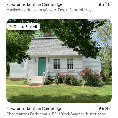
Privatunterkunft in Cambridge
Durchschni
5 (48)
Magisches Haus am Wasser, Dock, Feuerstelle,
Familienspaß!
Gäste-Favorit
Beliebter Gäste-Favorit.
Privatunterkunft in Cambridge
Durchschn
5 (45)
Charmantes Ferienhaus, FP, 1 Block Wasser, historische