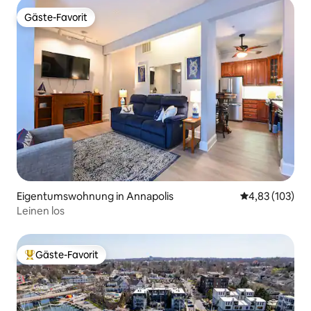
Gäste-Favorit
Gäste-Favorit
Eigentumswohnung in Annapolis
Durchschnittl
4,83 (103)
Leinen los
Gäste-Favorit
Beliebter Gäste-Favorit.