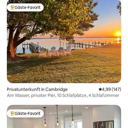
Gäste-Favorit
Beliebter Gäste-Favorit.
Privatunterkunft in Cambridge
Durchschnittli
4,99 (147)
Am Wasser, privater Pier, 10 Schlafplätze, 4 Schlafzimmer
Gäste-Favorit
Beliebter Gäste-Favorit.