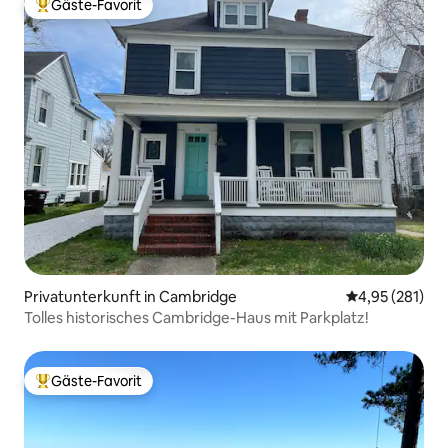
Gäste-Favorit
Beliebter Gäste-Favorit.
Privatunterkunft in Cambridge
Durchschnittl
4,95 (281)
Tolles historisches Cambridge-Haus mit Parkplatz!
Gäste-Favorit
Beliebter Gäste-Favorit.