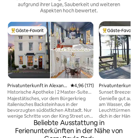
aufgrund ihrer Lage, Sauberkeit und weiteren
Aspekten hoch bewertet.
Gäste-Favorit
Gäste-Favorit
Beliebter Gäste-Favorit.
Beliebter Gäste-F
Privatunterkunft in Alexand
Durchschnittliche Bewertung: 4
4,96 (171)
Privatunterkunft 
ria
ge
Historische Apotheke | 2 Master-Suiten |
Sunset Breezes –
Altstadt
Wasser
Majestätisches, vor dem Bürgerkrieg
Genieße gut ausg
italienisches Backsteinhaus in der
am Wasser, die na
bevorzugten südöstlichen Altstadt. Nur
Leuchttürmen gest
wenige Schritte von der King Street und
dich in der Häng
Beliebte Ausstattung in
2 Blocks vom Wasser entfernt, ist die
unter den Kiefern
Lage unschlagbar! Dieses 3-stöckige
der Feuerstelle. Ho
Ferienunterkünften in der Nähe von
Haus aus dem 19. Jahrhundert diente als
Kostenlose Nutzun