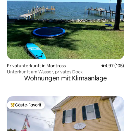
Privatunterkunft in Montross
Durchschnittl
4,97 (105)
Unterkunft am Wasser, privates Dock
Wohnungen mit Klimaanlage
Gäste-Favorit
Beliebter Gäste-Favorit.