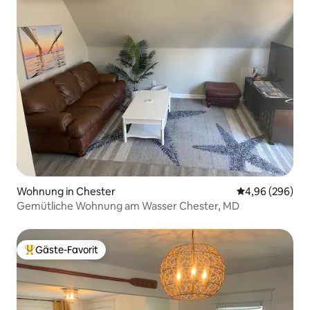
Wohnung in Chester
Durchschnittli
4,96 (296)
Gemütliche Wohnung am Wasser Chester, MD
Gäste-Favorit
Beliebter Gäste-Favorit.