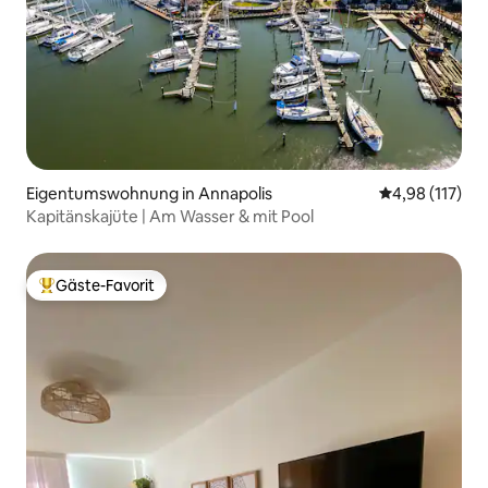
Eigentumswohnung in Annapolis
Durchschnittl
4,98 (117)
Kapitänskajüte | Am Wasser & mit Pool
Gäste-Favorit
Beliebter Gäste-Favorit.