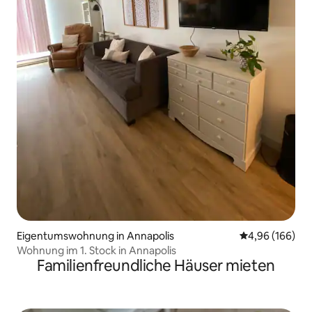
Eigentumswohnung in Annapolis
Durchschnittli
4,96 (166)
Wohnung im 1. Stock in Annapolis
Familienfreundliche Häuser mieten