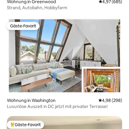
Wohnung in Greenwood
Durchschnittli
4,97 (685)
Strand, Autobahn, Hobbyfarm
Gäste-Favorit
Gäste-Favorit
Wohnung in Washington
Durchschnittli
4,98 (298)
Luxuriöse Auszeit in DC jetzt mit privater Terrasse!
Gäste-Favorit
Beliebter Gäste-Favorit.