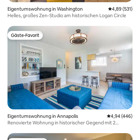
Eigentumswohnung in Washington
Durchschnittl
4,89 (531)
Helles, großes Zen-Studio am historischen Logan Circle
Gäste-Favorit
Gäste-Favorit
Eigentumswohnung in Annapolis
Durchschnittli
4,94 (446)
Renovierte Wohnung in historischer Gegend mit 2
Parkplätzen