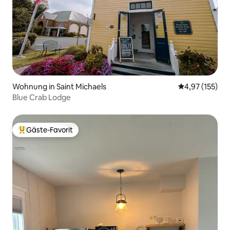
Wohnung in Saint Michaels
Durchschnittl
4,97 (155)
Blue Crab Lodge
Gäste-Favorit
Beliebter Gäste-Favorit.