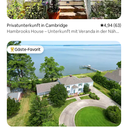
Privatunterkunft in Cambridge
Durchschnittl
4,94 (63)
Hambrooks House – Unterkunft mit Veranda in der Nähe
von Choptank
Gäste-Favorit
Beliebter Gäste-Favorit.