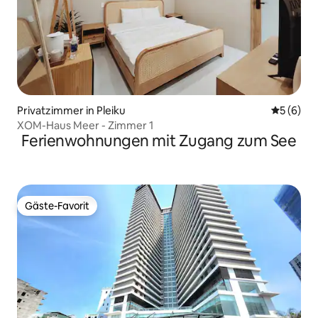
Privatzimmer in Pleiku
Durchschn
5 (6)
XOM-Haus Meer - Zimmer 1
Ferienwohnungen mit Zugang zum See
Gäste-Favorit
Gäste-Favorit