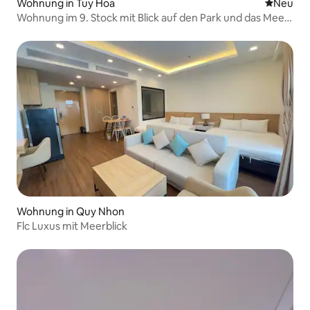
Wohnung in Tuy Hoa
Neue Unt
Neu
Wohnung im 9. Stock mit Blick auf den Park und das Meer
von Tuy Hoa
Wohnung in Quy Nhon
Flc Luxus mit Meerblick