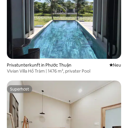
Privatunterkunft in Phước Thuận
Neue Unt
Neu
Vivian Villa Hồ Tràm | 1476 m², privater Pool
Superhost
Superhost