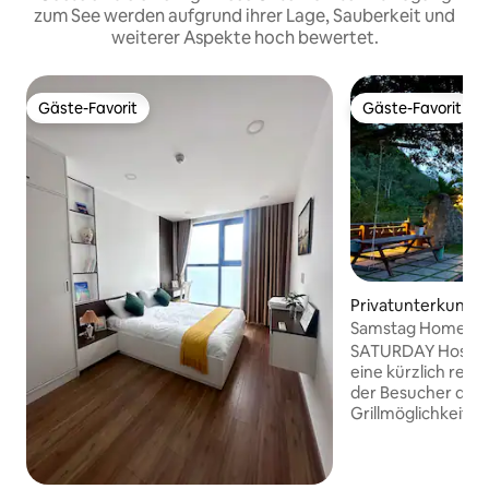
zum See werden aufgrund ihrer Lage, Sauberkeit und
weiterer Aspekte hoch bewertet.
Gäste-Favorit
Gäste-Favorit
Gäste-Favorit
Gäste-Favorit
Privatunterkunft 
Samstag Homestay
SATURDAY Hostel T
eine kürzlich renovi
der Besucher den 
Grillmöglichkeite
können. Dieser Ku
verfügt über eine
Minigolfplatz, kos