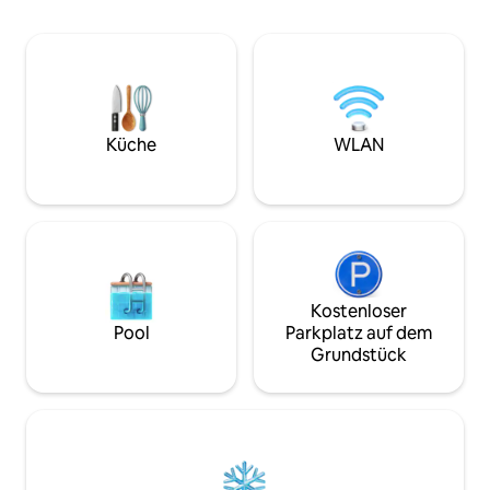
Essbereich, Stühlen und einem Grill. Nur
Sitzgelegenheiten 
wenige Minuten von der Innenstadt von
zum ruhigen, male
Chandler mit einem lebhaften
Parkplätze stehen 
Restaurant/Bar und Einkaufsviertel
Verfügung. Parke 
entfernt. Wenn du die Natur liebst,
Garage. Unsere Casita ist ein
genieße die zahlreichen Golfplätze,
bescheidenes Zimm
Wander- und Radwege, die alle nur
komfortabel wie m
Küche
WLAN
wenige Kilometer entfernt sind. Der
gestaltet haben, d
Flughafen ist eine kurze 20-minütige
einem unpersönli
Fahrt mit einfachem Zugang zu
Haustiere sind nic
mehreren Autobahnen entfernt.
Kostenloser
Pool
Parkplatz auf dem
Grundstück