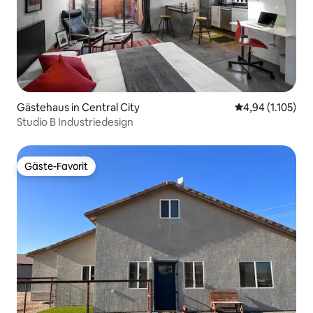
Gästehaus in Central City
Durchschnittlic
4,94 (1.105)
Studio B Industriedesign
Gäste-Favorit
Gäste-Favorit