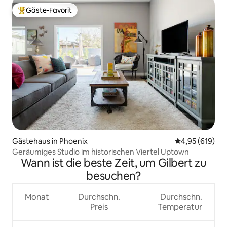
Gäste-Favorit
Beliebter Gäste-Favorit.
Gästehaus in Phoenix
Durchschnittli
4,95 (619)
Geräumiges Studio im historischen Viertel Uptown
Wann ist die beste Zeit, um Gilbert zu
besuchen?
Monat
Durchschn.
Durchschn.
Preis
Temperatur