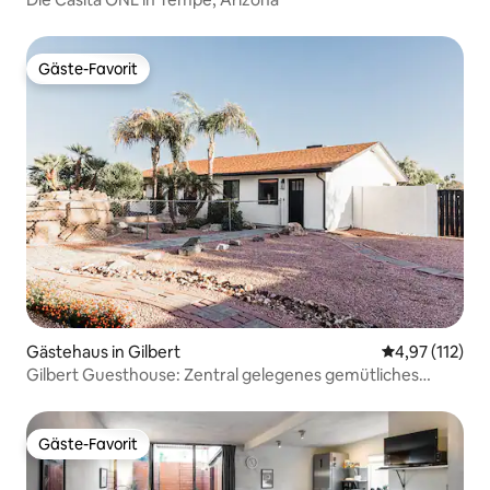
Gäste-Favorit
Gäste-Favorit
Gästehaus in Gilbert
Durchschnittl
4,97 (112)
Gilbert Guesthouse: Zentral gelegenes gemütliches
Studio
Gäste-Favorit
Gäste-Favorit