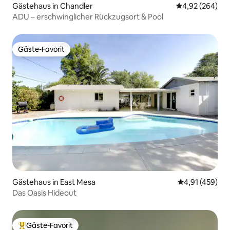
Gästehaus in Chandler
Durchschnittli
4,92 (264)
ADU – erschwinglicher Rückzugsort & Pool
Gäste-Favorit
Gäste-Favorit
Gästehaus in East Mesa
Durchschnittl
4,91 (459)
Das Oasis Hideout
Gäste-Favorit
Beliebter Gäste-Favorit.