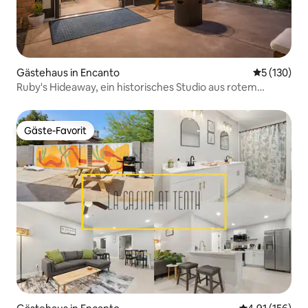
Gästehaus in Encanto
Durchschni
5 (130)
Ruby's Hideaway, ein historisches Studio aus rotem
Backstein.
Gäste-Favorit
Gäste-Favorit