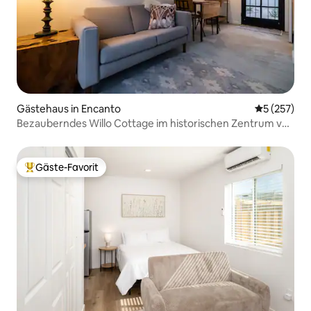
Gästehaus in Encanto
Durchschnit
5 (257)
Bezauberndes Willo Cottage im historischen Zentrum von
Phoenix
Gäste-Favorit
Beliebter Gäste-Favorit.