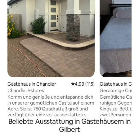
Gästehaus in Chandler
Durchschnittliche Bewertung: 4
4,99 (115)
Gästehaus in Gilb
Chandler Estates
Geräumige Casita, 
Zuhause – keine T
Komm und genieße und entspanne dich
Gemütliche Casita
in unserer gemütlichen Casita auf einem
ruhigen Gegend. D
Acre. Sie ist 750 Quadratfuß groß und
Kingsize-Bett bie
verfügt über eine voll ausgestattete
zwei Personen. De
Beliebte Ausstattung in Gästehäusern in
Küche, ein Familienzimmer, ein voll
verfügt über Kabel
ausgestattetes Badezimmer mit einer
DVD-Player mit ei
Gilbert
ebenerdigen Dusche, eine Waschküche
Keurig-Kaffeekan
und eine eigene Außenterrasse mit
Mikrowelle. Esstis