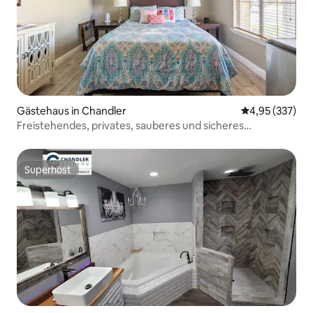
Gästehaus in Chandler
Durchschnittli
4,95 (337)
Freistehendes, privates, sauberes und sicheres
Gästehaus mit großer Terrasse
Superhost
Superhost