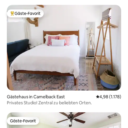
besser!
Gäste-Favorit
Beliebter Gäste-Favorit.
Gästehaus in Camelback East
Durchschnittlic
4,98 (1.178)
Privates Studio! Zentral zu beliebten Orten.
Gäste-Favorit
Gäste-Favorit