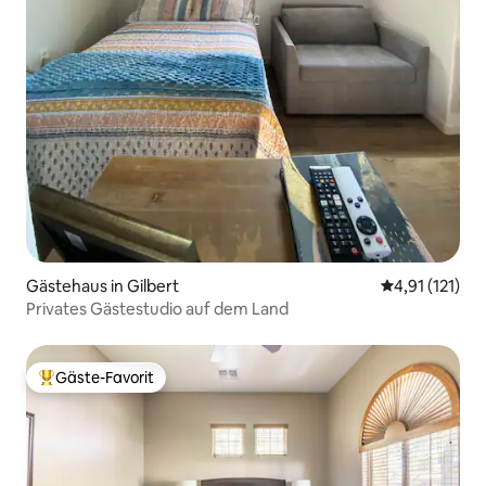
Gästehaus in Gilbert
Durchschnittl
4,91 (121)
Privates Gästestudio auf dem Land
Gäste-Favorit
Beliebter Gäste-Favorit.