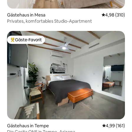
Gästehaus in Mesa
Durchschnittli
4,98 (310)
Privates, komfortables Studio-Apartment
Gäste-Favorit
Beliebter Gäste-Favorit.
Gästehaus in Tempe
Durchschnittl
4,99 (161)
Die Casita ONE in Tempe, Arizona