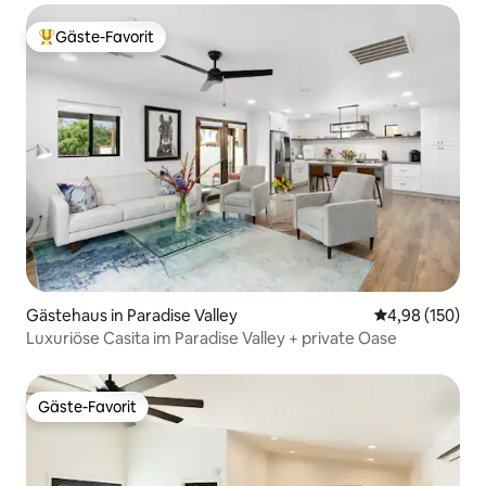
Gäste-Favorit
Beliebter Gäste-Favorit.
Gästehaus in Paradise Valley
Durchschnittli
4,98 (150)
Luxuriöse Casita im Paradise Valley + private Oase
Gäste-Favorit
Gäste-Favorit