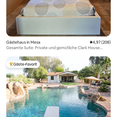
Gästehaus in Mesa
Durchschnittli
4,97 (208)
Gesamte Suite: Private und gemütliche Clark House
Casita
Gäste-Favorit
Beliebter Gäste-Favorit.