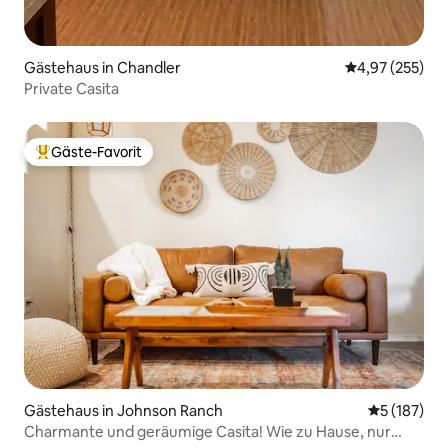
Gästehaus in Chandler
Durchschnittli
4,97 (255)
Private Casita
Gäste-Favorit
Beliebter Gäste-Favorit.
Gästehaus in Johnson Ranch
Durchschni
5 (187)
Charmante und geräumige Casita! Wie zu Hause, nur