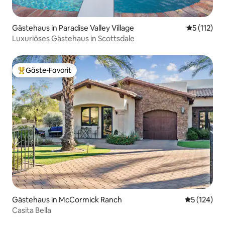
Gästehaus in Paradise Valley Village
Durchschni
5 (112)
Luxuriöses Gästehaus in Scottsdale
Gäste-Favorit
Beliebter Gäste-Favorit.
Gästehaus in McCormick Ranch
Durchschni
5 (124)
Casita Bella