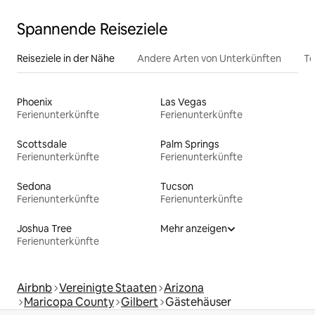
Spannende Reiseziele
Reiseziele in der Nähe
Andere Arten von Unterkünften
To
Phoenix
Las Vegas
Ferienunterkünfte
Ferienunterkünfte
Scottsdale
Palm Springs
Ferienunterkünfte
Ferienunterkünfte
Sedona
Tucson
Ferienunterkünfte
Ferienunterkünfte
Joshua Tree
Mehr anzeigen
Ferienunterkünfte
Airbnb
Vereinigte Staaten
Arizona
Maricopa County
Gilbert
Gästehäuser