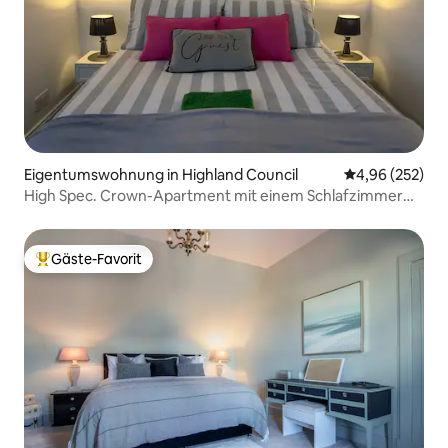
Eigentumswohnung in Highland Council
Durchschnittli
4,96 (252)
High Spec. Crown-Apartment mit einem Schlafzimmer
(kostenloser Parkplatz)
Gäste-Favorit
Beliebter Gäste-Favorit.