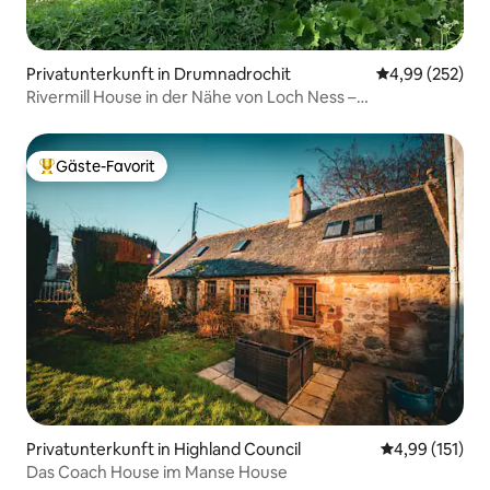
Privatunterkunft in Drumnadrochit
Durchschnittli
4,99 (252)
Rivermill House in der Nähe von Loch Ness –
haustierfreundlich.
Gäste-Favorit
Beliebter Gäste-Favorit.
Privatunterkunft in Highland Council
Durchschnittl
4,99 (151)
Das Coach House im Manse House