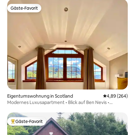
Gäste-Favorit
Gäste-Favorit
Eigentumswohnung in Scotland
Durchschnittli
4,89 (264)
Modernes Luxusapartment • Blick auf Ben Nevis •
Schlafplätze für 4
Gäste-Favorit
Beliebter Gäste-Favorit.