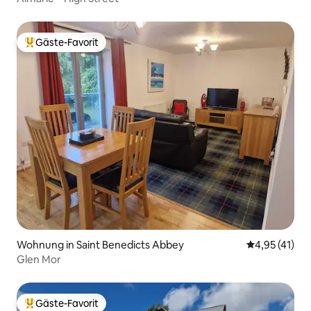
Gäste-Favorit
Beliebter Gäste-Favorit.
Wohnung in Saint Benedicts Abbey
Durchschnitt
4,95 (41)
Glen Mor
Gäste-Favorit
Beliebter Gäste-Favorit.