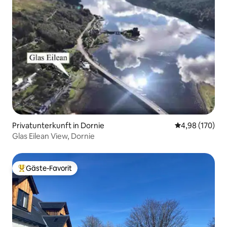
Privatunterkunft in Dornie
Durchschnittli
4,98 (170)
Glas Eilean View, Dornie
Gäste-Favorit
Beliebter Gäste-Favorit.