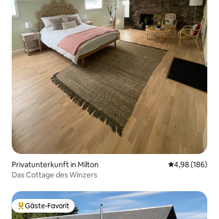
Privatunterkunft in Milton
Durchschnittli
4,98 (186)
Das Cottage des Winzers
Gäste-Favorit
Beliebter Gäste-Favorit.