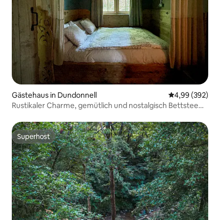
Gästehaus in Dundonnell
Durchschnittli
4,99 (392)
Rustikaler Charme, gemütlich und nostalgisch Bettstee
für 2
Superhost
Superhost