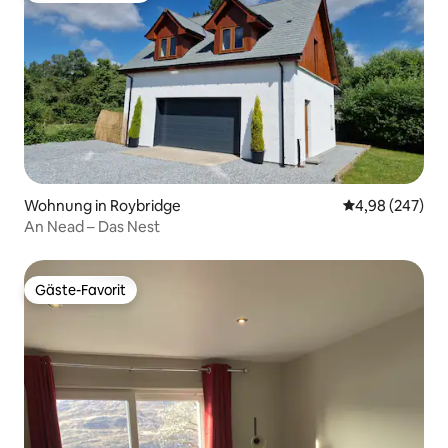
Wohnung in Roybridge
Durchschnittli
4,98 (247)
An Nead – Das Nest
Gäste-Favorit
Gäste-Favorit