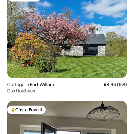
Cottage in Fort William
Durchschnittli
4,96 (158)
Das Holzhaus
Gäste-Favorit
Beliebter Gäste-Favorit.