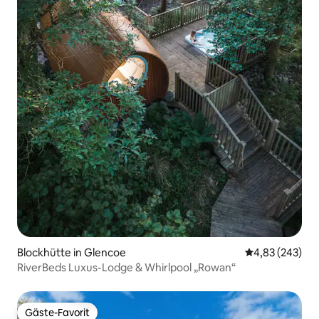
Blockhütte in Glencoe
Durchschnittli
4,83 (243)
RiverBeds Luxus-Lodge & Whirlpool „Rowan“
Gäste-Favorit
Gäste-Favorit