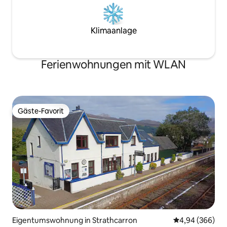
Klimaanlage
Ferienwohnungen mit WLAN
Gäste-Favorit
Gäste-Favorit
Eigentumswohnung in Strathcarron
Durchschnittli
4,94 (366)