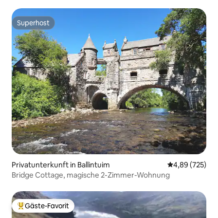
Superhost
Superhost
Privatunterkunft in Ballintuim
Durchschnittli
4,89 (725)
Bridge Cottage, magische 2-Zimmer-Wohnung
Gäste-Favorit
Beliebter Gäste-Favorit.