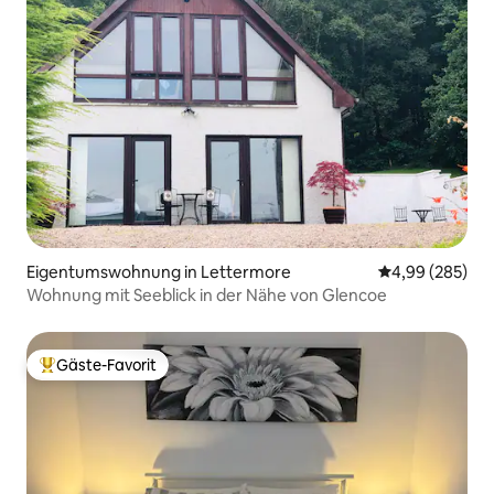
Eigentumswohnung in Lettermore
Durchschnittli
4,99 (285)
Wohnung mit Seeblick in der Nähe von Glencoe
Gäste-Favorit
Beliebter Gäste-Favorit.