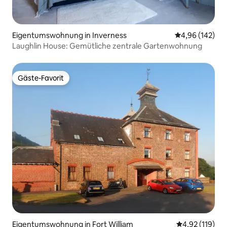
Eigentumswohnung in Inverness
Durchschnittli
4,96 (142)
Laughlin House: Gemütliche zentrale Gartenwohnung
Gäste-Favorit
Gäste-Favorit
Eigentumswohnung in Fort William
Durchschnittl
4,92 (119)