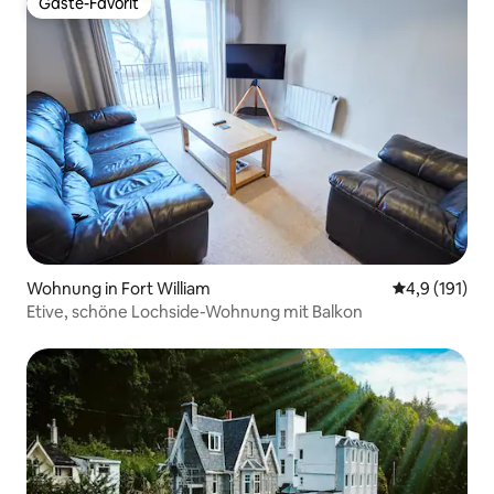
Gäste-Favorit
Gäste-Favorit
Wohnung in Fort William
Durchschnitt
4,9 (191)
Etive, schöne Lochside-Wohnung mit Balkon