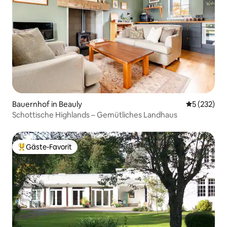
Bauernhof in Beauly
Durchschnit
5 (232)
Schottische Highlands – Gemütliches Landhaus
Gäste-Favorit
Beliebter Gäste-Favorit.