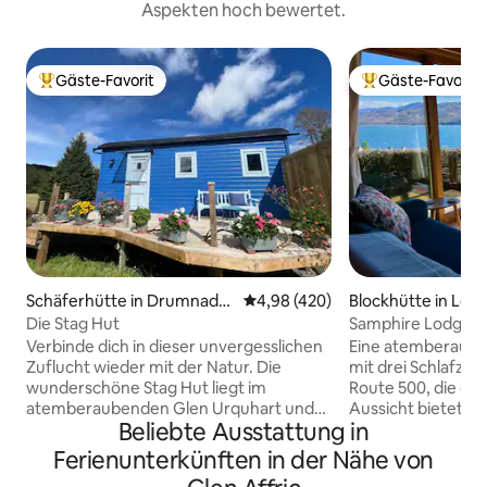
Aspekten hoch bewertet.
Gäste-Favorit
Gäste-Favorit
Beliebter Gäste-Favorit.
Beliebter Gäste-F
Schäferhütte in Drumnadro
Durchschnittliche Bewertung: 4
4,98 (420)
Blockhütte in Loc
chit
Die Stag Hut
Samphire Lodge m
atemberaubende A
Verbinde dich in dieser unvergesslichen
Eine atemberaube
Zuflucht wieder mit der Natur. Die
mit drei Schlafzi
wunderschöne Stag Hut liegt im
Route 500, die ein
atemberaubenden Glen Urquhart und
Aussicht bietet. 
Beliebte Ausstattung in
bietet eine hervorragende Aussicht,
befindet sich auf
Spazierwege und eine wunderschöne
bietet einen Ausb
Ferienunterkünften in der Nähe von
Landschaft rundherum. Die Hirschhütte
bis zum Attadale-