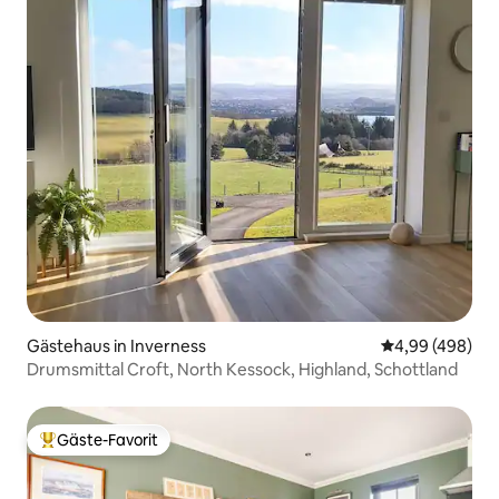
Gästehaus in Inverness
Durchschnittli
4,99 (498)
Drumsmittal Croft, North Kessock, Highland, Schottland
Gäste-Favorit
Beliebter Gäste-Favorit.