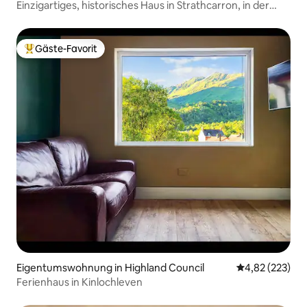
Einzigartiges, historisches Haus in Strathcarron, in der
Nähe von Skye
Gäste-Favorit
Beliebter Gäste-Favorit.
Eigentumswohnung in Highland Council
Durchschnittli
4,82 (223)
Ferienhaus in Kinlochleven