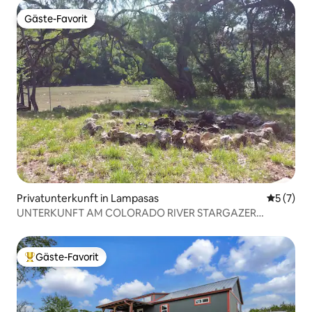
Gäste-Favorit
Gäste-Favorit
Privatunterkunft in Lampasas
Durchsch
5 (7)
UNTERKUNFT AM COLORADO RIVER STARGAZER
WATERFRONT!
Gäste-Favorit
Beliebter Gäste-Favorit.