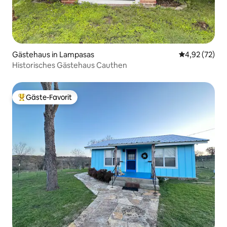
Gästehaus in Lampasas
Durchschnitt
4,92 (72)
Historisches Gästehaus Cauthen
Gäste-Favorit
Beliebter Gäste-Favorit.