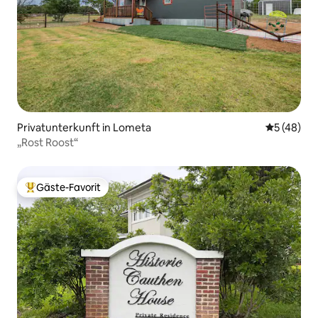
Privatunterkunft in Lometa
Durchschni
5 (48)
„Rost Roost“
Gäste-Favorit
Beliebter Gäste-Favorit.