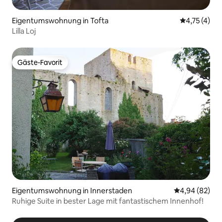
Eigentumswohnung in Tofta
Durchschnit
4,75 (4)
Lilla Loj
Gäste-Favorit
Gäste-Favorit
Eigentumswohnung in Innerstaden
Durchschnittl
4,94 (82)
Ruhige Suite in bester Lage mit fantastischem Innenhof!