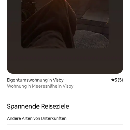
Eigentumswohnung in Visby
Durchsch
5 (5)
Wohnung in Meeresnähe in Visby
Spannende Reiseziele
Andere Arten von Unterkünften