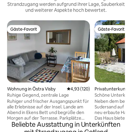
Strandzugang werden aufgrund ihrer Lage, Sauberkeit
und weiterer Aspekte hoch bewertet.
Gäste-Favorit
Gäste-Favorit
Gäste-Favorit
Gäste-Favorit
Wohnung in Östra Visby
Durchschnittliche Bewertung: 4
4,93 (120)
Privatunterkunft i
Ruhige Gegend, zentrale Lage
Schöne Unterkunf
Ruhiger und frischer Ausgangspunkt für
Neben dem berüh
alle Erlebnisse auf der Insel. Lande am
Sudersand auf Fårö
Abend in Ekens Bett und begrüße den
neu erbaute Haus 
Morgen auf der Terrasse. Parkplätze
Das Haus bietet e
Beliebte Ausstattung in Unterkünften
sind im Preis inbegriffen und das Auto
Schlafzimmer mit 
kann geparkt bleiben, da die
Schlafloft mit zwei