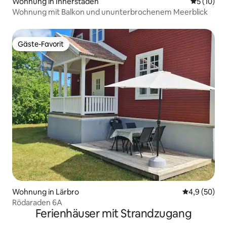
Wohnung in Innerstaden
Durchschn
5 (10)
Wohnung mit Balkon und ununterbrochenem Meerblick
Gäste-Favorit
Gäste-Favorit
Wohnung in Lärbro
Durchschnitt
4,9 (50)
Rödaraden 6A
Ferienhäuser mit Strandzugang