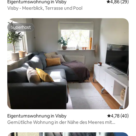
Eigentumswohnung in Visby
Durchschnittl
4,86 (29)
Visby - Meerblick, Terrasse und Pool
Superhost
Superhost
Eigentumswohnung in Visby
Durchschnitt
4,78 (40)
Gemütliche Wohnung in der Nähe des Meeres mit
eigener Terrasse.