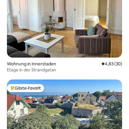
Wohnung in Innerstaden
Durchschnittl
4,83 (30)
Etage in der Strandgatan
Gäste-Favorit
Beliebter Gäste-Favorit.