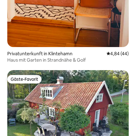
Privatunterkunft in Klintehamn
Durchschnittl
4,84 (44)
Haus mit Garten in Strandnähe & Golf
Gäste-Favorit
Gäste-Favorit