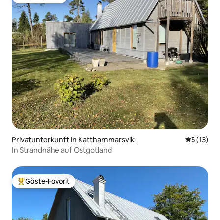
Gäste-Favorit
Privatunterkunft in Katthammarsvik
Durchschn
5 (13)
In Strandnähe auf Ostgotland
Gäste-Favorit
Beliebter Gäste-Favorit.