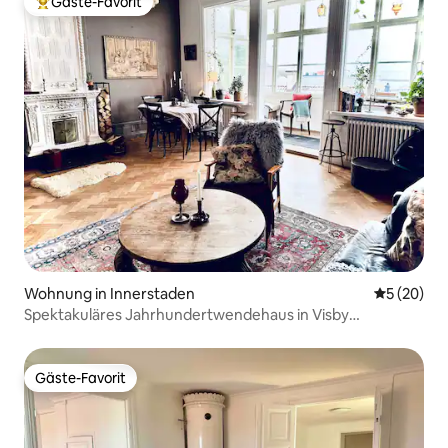
Gäste-Favorit
Beliebter Gäste-Favorit.
Wohnung in Innerstaden
Durchschni
5 (20)
Spektakuläres Jahrhundertwendehaus in Visby
Innenstadt
Gäste-Favorit
Gäste-Favorit