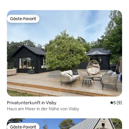
Gäste-Favorit
Gäste-Favorit
Privatunterkunft in Visby
Durchschn
5 (9)
Haus am Meer in der Nähe von Visby
Gäste-Favorit