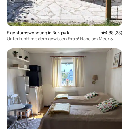
Eigentumswohnung in Burgsvik
Durchschnittl
4,88 (33)
Unterkunft mit dem gewissen Extra! Nahe am Meer &
Sommerpool.