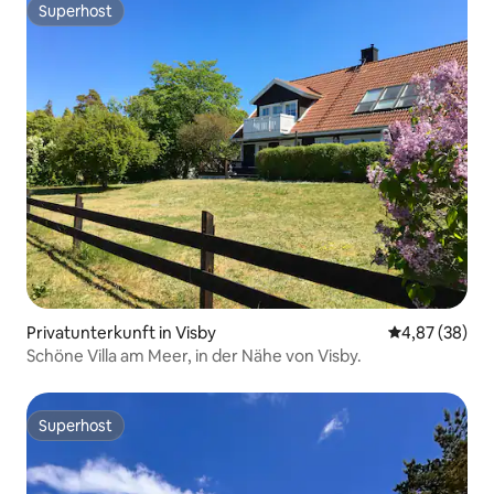
Superhost
Superhost
Privatunterkunft in Visby
Durchschnittl
4,87 (38)
Schöne Villa am Meer, in der Nähe von Visby.
Superhost
Superhost