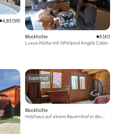
Durchschnittliche Bewertung: 4,83 von 5, 59 Bewertungen
4,83 (59)
 6 Bewertungen
Blockhütte
Durchschnittliche
5 (41)
Luxus-Hütte mit Whirlpool Angels Cabin
Superhost
Superhost
Blockhütte
Holzhaus auf einem Bauernhof in der
Nähe der Stadt
59 Bewertungen