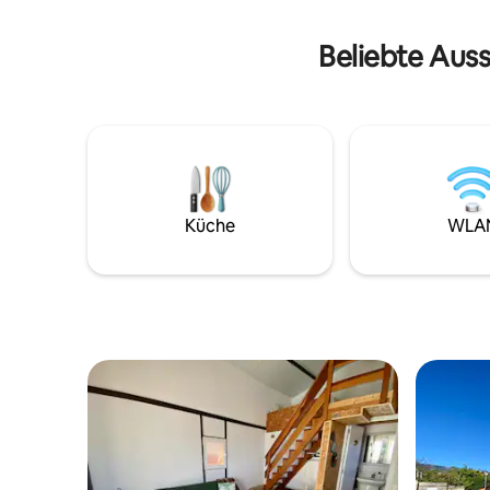
Wein, während du in der Cabana liegst.
Dies ist unser zweites Mietshaus, Check
Beliebte Auss
out Angels Pathway. Beide Ferienhäuser
sind nicht für Kinder empfohlen.
Küche
WLA