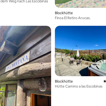
 dem Weg nach Las Escobinas
Blockhütte
Finca El Retiro Arucas.
 Bewertung: 5 von 5, 41 Bewertungen
Blockhütte
D
Hütte Camino a las Escobinas