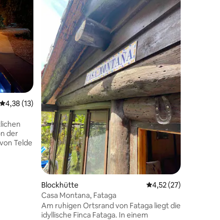
Gäste-F
Gäste-F
Gemütlic
Sie werd
seiner La
schöner 
gepflegt
Ausruhen
Unterkunf
Naturlieb
Minuten
Natursch
Durchschnittliche Bewertung: 4,38 von 5, 13 Bewertungen
4,38 (13)
der Geme
Gäste ve
Aktivitä
lichen
mit dem A
on der
Arten vo
von Telde
lpool,
h. Sie
te Küche,
Blockhütte
Durchschnittliche Be
4,52 (27)
d einen
Casa Montana, Fataga
n Raum.
Am ruhigen Ortsrand von Fataga liegt die
idyllische Finca Fataga. In einem
e im