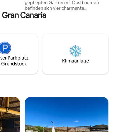
gepflegten Garten mit Obstbäumen
nter dem
befinden sich vier charmante
. Ein
n Gran Canaria
Ferienhäuser. Die Häuser wurden vom
deutschen Eigentümer liebevoll
restauriert. Jedes Ferienhaus verfügt
über einen separaten Eingang und eine
eigene möblierte Terrasse. Gästen
stehen außerdem ein Swimmingpool und
ein Grillbereich zur Verfügung. Schnelles
WLAN über Starlink ist auf dem
ser Parkplatz
gesamten Gelände verfügbar, ideal auch
Klimaanlage
 Grundstück
zum Arbeiten oder Streamen.