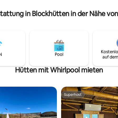
Freien, um lustige Momente u
kanarischen Himmel zu verbringen
tattung in Blockhütten in der Nähe vo
unvergesslicher Aufenthalt!
Kostenlo
N
Pool
auf dem
Hütten mit Whirlpool mieten
Superhost
Superhost