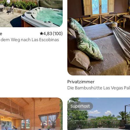
ertung: 4,81 von 5, 69 Bewertungen
te
Durchschnittliche Bewertung: 4,83 von 5, 1
4,83 (100)
 dem Weg nach Las Escobinas
Privatzimmer
Die Bambushütte Las Vegas Pa
Superhost
Superhost