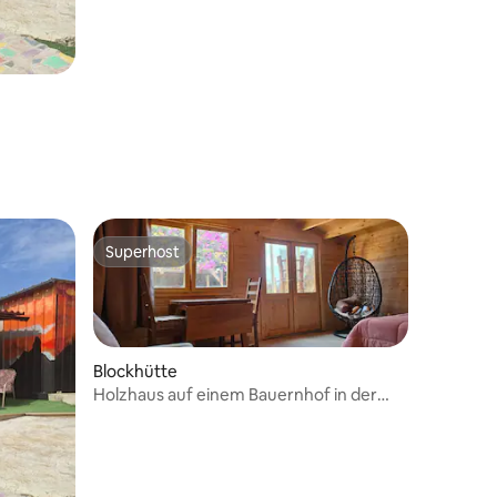
Superhost
Superhost
Blockhütte
Holzhaus auf einem Bauernhof in der
Nähe der Stadt
00 Bewertungen