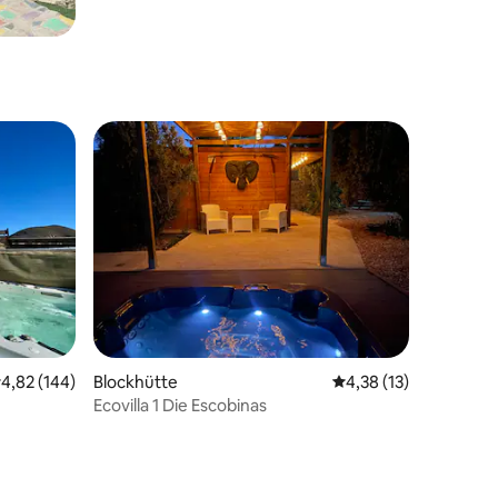
urchschnittliche Bewertung: 4,82 von 5, 144 Bewertungen
4,82 (144)
Blockhütte
Durchschnittliche Be
4,38 (13)
Ecovilla 1 Die Escobinas