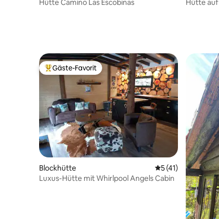
Hütte Camino Las Escobinas
Hütte auf
Gäste-Favorit
Beliebter Gäste-Favorit.
Blockhütte
Durchschnittliche
5 (41)
Luxus-Hütte mit Whirlpool Angels Cabin