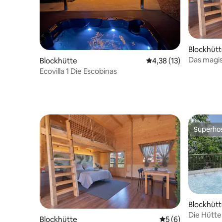
Blockhüt
Das magis
Blockhütte
Durchschnittliche Be
4,38 (13)
Ecovilla 1 Die Escobinas
Superho
Superho
Blockhüt
Die Hütte
Blockhütte
Durchschnittliche
5 (6)