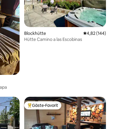
00 Bewertungen
Blockhütte
Durchschnittliche Bew
4,82 (144)
Hütte Camino a las Escobinas
lapa
Gäste-Favorit
Beliebter Gäste-Favorit.