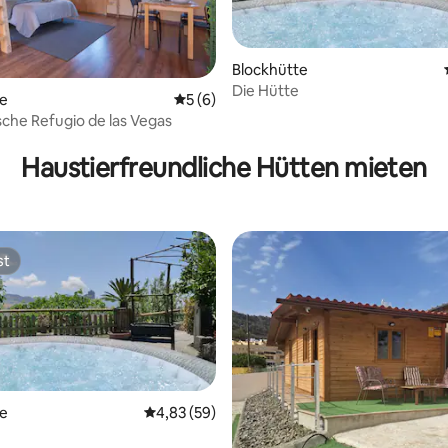
Blockhütte
Die Hütte
te
Durchschnittliche Bewertung: 5 von 5,
5 (6)
che Refugio de las Vegas
wertung: 4,38 von 5, 13 Bewertungen
Haustierfreundliche Hütten mieten
st
st
te
Durchschnittliche Bewertung: 4,83 von 5, 
4,83 (59)
 Bewertung: 5 von 5, 6 Bewertungen