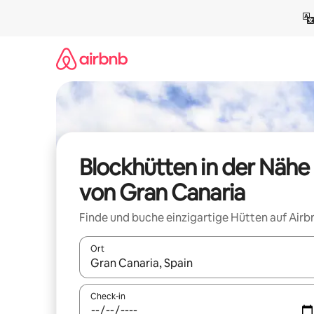
Zu
Inhalten
springen
Blockhütten in der Nähe
von Gran Canaria
Finde und buche einzigartige Hütten auf Airb
Ort
Wenn Ergebnisse verfügbar sind, navigiere mit d
Check-in