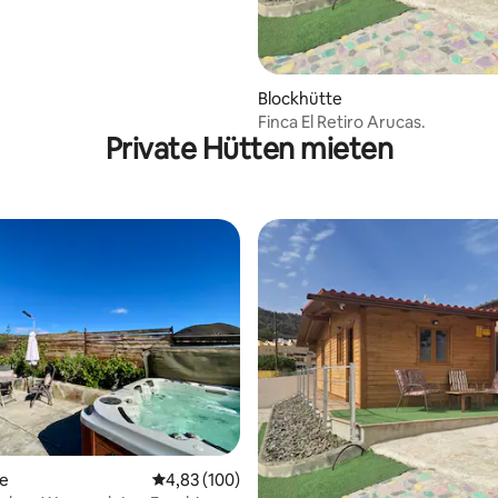
Blockhütte
Finca El Retiro Arucas.
Private Hütten mieten
ertung: 4,81 von 5, 69 Bewertungen
te
Durchschnittliche Bewertung: 4,83 von 5, 1
4,83 (100)