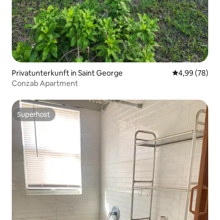
Privatunterkunft in Saint George
Durchschnittl
4,99 (78)
Conzab Apartment
Superhost
Superhost