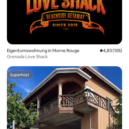
Eigentumswohnung in Morne Rouge
Durchschnittl
4,83 (105)
Grenada Love Shack
Superhost
Superhost