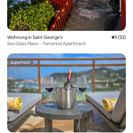
Wohnung in Saint George's
Durchschn
5 (52)
Sea Glass Place – Tamarind Apartment
Superhost
Superhost