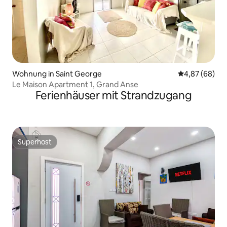
Wohnung in Saint George
Durchschnittl
4,87 (68)
Le Maison Apartment 1, Grand Anse
Ferienhäuser mit Strandzugang
Superhost
Superhost