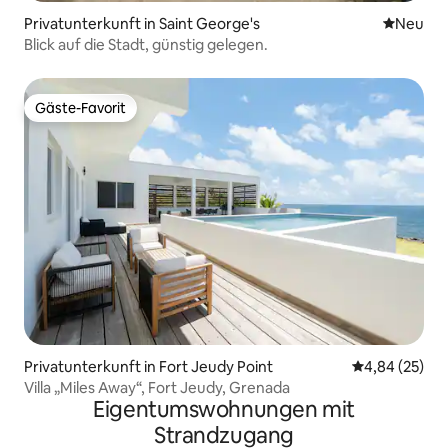
Privatunterkunft in Saint George's
Neue Unt
Neu
Blick auf die Stadt, günstig gelegen.
Gäste-Favorit
Gäste-Favorit
Privatunterkunft in Fort Jeudy Point
Durchschnittl
4,84 (25)
Villa „Miles Away“, Fort Jeudy, Grenada
Eigentumswohnungen mit
Strandzugang