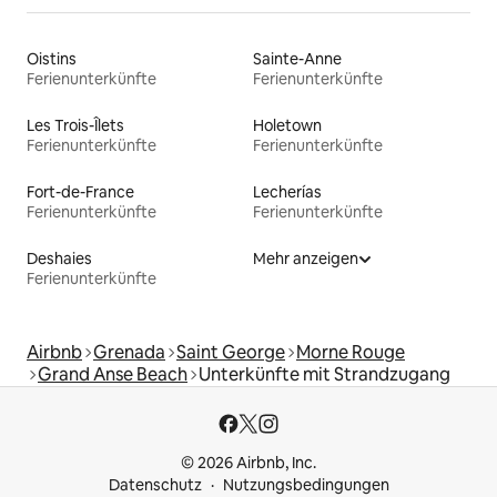
Oistins
Sainte-Anne
Ferienunterkünfte
Ferienunterkünfte
Les Trois-Îlets
Holetown
Ferienunterkünfte
Ferienunterkünfte
Fort-de-France
Lecherías
Ferienunterkünfte
Ferienunterkünfte
Deshaies
Mehr anzeigen
Ferienunterkünfte
Airbnb
Grenada
Saint George
Morne Rouge
Grand Anse Beach
Unterkünfte mit Strandzugang
© 2026 Airbnb, Inc.
Datenschutz
Nutzungsbedingungen