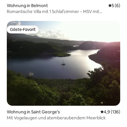
Wohnung in Belmont
Durchschn
5 (6)
Romantische Villa mit 1 Schlafzimmer – MSV mit
Küchenzeile und Meerblick
Gäste-Favorit
Gäste-Favorit
Wohnung in Saint George's
Durchschnitt
4,9 (136)
Mit Vogelaugen und atemberaubendem Meerblick