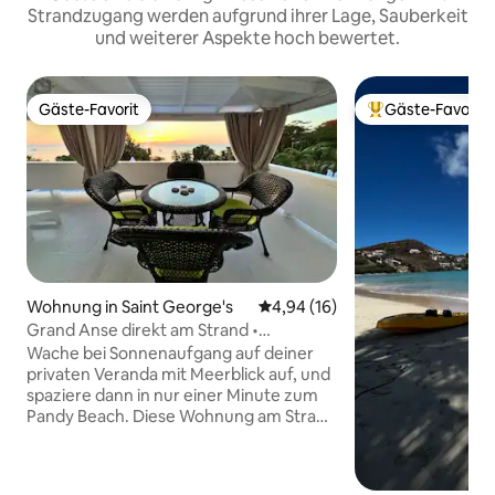
Strandzugang werden aufgrund ihrer Lage, Sauberkeit
und weiterer Aspekte hoch bewertet.
Gäste-Favorit
Gäste-Favorit
Gäste-Favorit
Beliebter Gäste-F
Wohnung in Saint George's
Durchschnittliche Bewertung: 
4,94 (16)
Grand Anse direkt am Strand •
3 Schlafzimmer • Klimaanlage
Wache bei Sonnenaufgang auf deiner
privaten Veranda mit Meerblick auf, und
spaziere dann in nur einer Minute zum
Pandy Beach. Diese Wohnung am Strand
von Grand Anse mit 3 Schlafzimmern
und 2 Badezimmern bietet Platz für
sechs Personen und verfügt über eine