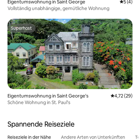
Eigentumswohnung in Saint George
Durchsch
5 (4)
Vollständig unabhängige, gemütliche Wohnung
Superhost
Superhost
Eigentumswohnung in Saint George's
Durchschnitt
4,72 (29)
Schöne Wohnung in St. Paul's
Spannende Reiseziele
Reiseziele in der Nähe
Andere Arten von Unterkünften
To