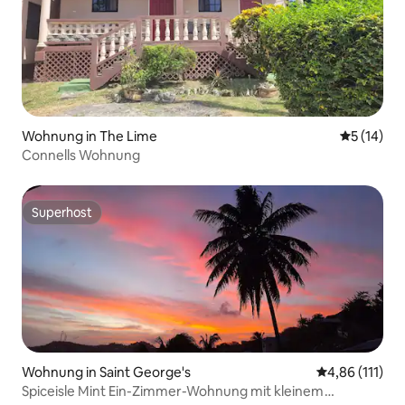
Wohnung in The Lime
Durchschn
5 (14)
Connells Wohnung
Superhost
Superhost
Wohnung in Saint George's
Durchschnittl
4,86 (111)
Spiceisle Mint Ein-Zimmer-Wohnung mit kleinem