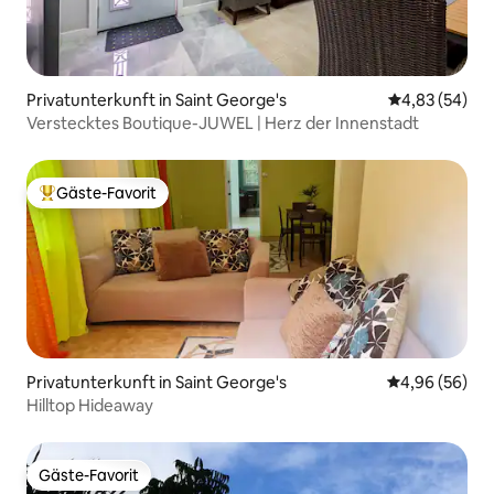
Privatunterkunft in Saint George's
Durchschnittl
4,83 (54)
Verstecktes Boutique-JUWEL | Herz der Innenstadt
Gäste-Favorit
Beliebter Gäste-Favorit.
Privatunterkunft in Saint George's
Durchschnittl
4,96 (56)
Hilltop Hideaway
Gäste-Favorit
Gäste-Favorit