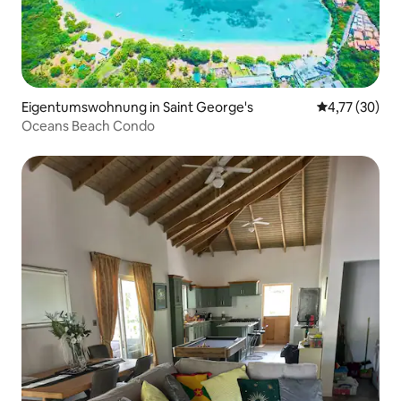
Eigentumswohnung in Saint George's
Durchschnitt
4,77 (30)
Oceans Beach Condo