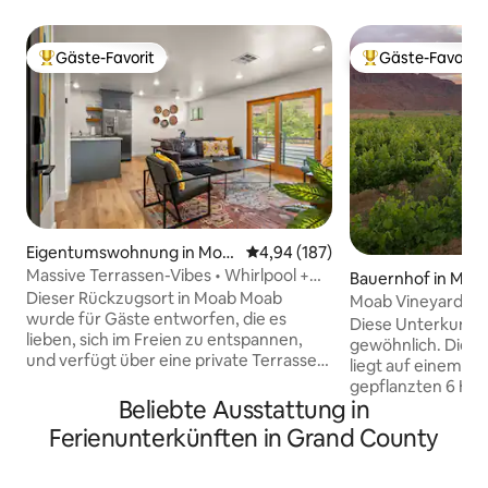
Gäste-Favorit
Gäste-Favorit
Beliebter Gäste-Favorit.
Beliebter Gäste-F
Eigentumswohnung in Moa
Durchschnittliche Bewertung: 4
4,94 (187)
b
Massive Terrassen-Vibes • Whirlpool +
Bauernhof in Moa
Grill • Innenstadt
Dieser Rückzugsort in Moab Moab
Moab Vineyard Ha
wurde für Gäste entworfen, die es
Diese Unterkunft is
lieben, sich im Freien zu entspannen,
gewöhnlich. Diese
und verfügt über eine private Terrasse,
liegt auf einem hi
die den Ton für entspannte
gepflanzten 6 He
Wüstenabende angibt. Verbringe deine
Beliebte Ausstattung in
und bietet einen
Tage damit, Arches, Canyonlands und
Ausblick auf rote 
Ferienunterkünften in Grand County
die Innenstadt von Moab zu erkunden,
schneebedeckten 
die nur wenige Minuten entfernt sind,
Genieße das ger
und kehre dann zurück, um im Whirlpool