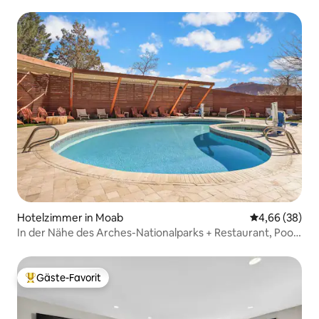
Hotelzimmer in Moab
Durchschnittl
4,66 (38)
In der Nähe des Arches-Nationalparks + Restaurant, Pool
und Sauna
Gäste-Favorit
Beliebter Gäste-Favorit.