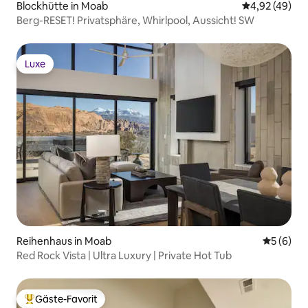
Blockhütte in Moab
Durchschnittl
4,92 (49)
Berg-RESET! Privatsphäre, Whirlpool, Aussicht! SW
Luxe
Luxe
Reihenhaus in Moab
Durchschn
5 (6)
Red Rock Vista | Ultra Luxury | Private Hot Tub
Gäste-Favorit
Beliebter Gäste-Favorit.