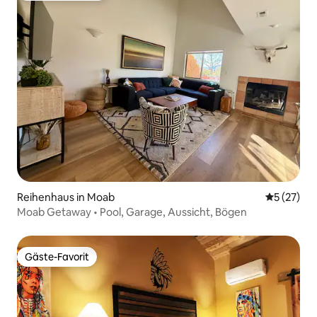
Reihenhaus in Moab
Durchschn
5 (27)
Moab Getaway • Pool, Garage, Aussicht, Bögen
Gäste-Favorit
Gäste-Favorit