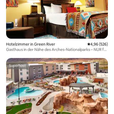
Hotelzimmer in Green River
Durchschnittli
4,96 (526)
Gasthaus in der Nähe des Arches-Nationalparks – NUR für
Erwachsene
Superhost
Superhost