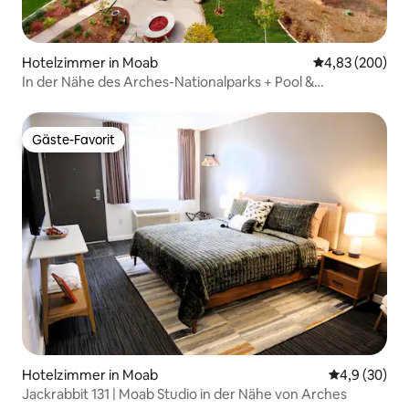
Hotelzimmer in Moab
Durchschnittli
4,83 (200)
In der Nähe des Arches-Nationalparks + Pool &
kostenloses Frühstück
Gäste-Favorit
Gäste-Favorit
Hotelzimmer in Moab
Durchschnitt
4,9 (30)
Jackrabbit 131 | Moab Studio in der Nähe von Arches