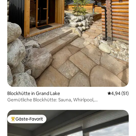
Blockhütte in Grand Lake
Durchschnitt
4,94 (51)
Gemütliche Blockhütte: Sauna, Whirlpool,
hundefreundlich
Gäste-Favorit
Beliebter Gäste-Favorit.