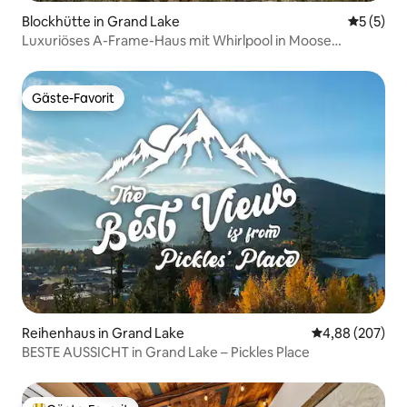
Blockhütte in Grand Lake
Durchsch
5 (5)
Luxuriöses A-Frame-Haus mit Whirlpool in Moose
Country
Gäste-Favorit
Gäste-Favorit
Reihenhaus in Grand Lake
Durchschnittli
4,88 (207)
BESTE AUSSICHT in Grand Lake – Pickles Place