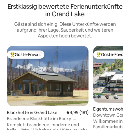
Erstklassig bewertete Ferienunterkünfte
in Grand Lake
Gäste sind sich einig: Diese Unterkünfte werden
aufgrund ihrer Lage, Sauberkeit und weiteren
Aspekten hoch bewertet.
Gäste-Favorit
Gäste-Favorit
Beliebter Gäste-Favorit.
Beliebter Gäste-F
Eigentumswohnun
Blockhütte in Grand Lake
Durchschnittliche Bewertung: 4
4,99 (181)
d Lake
Downtown Condo |
Brandneue Blockhütte im Rocky-
Dachterrasse
Willkommen in un
Mountain-Nationalpark
Komplett brandneue, moderne und
Familienurlaub am