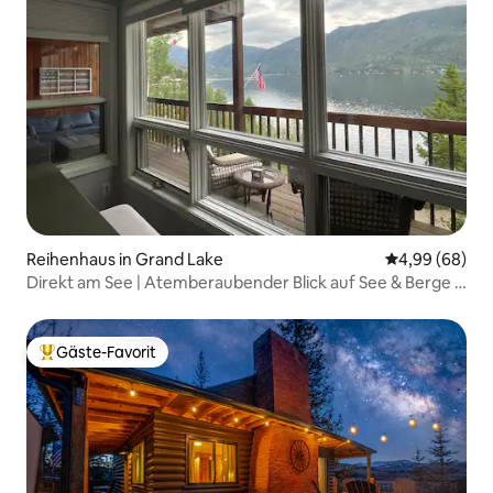
Reihenhaus in Grand Lake
Durchschnittl
4,99 (68)
Direkt am See | Atemberaubender Blick auf See & Berge |
Sauna
Gäste-Favorit
Beliebter Gäste-Favorit.