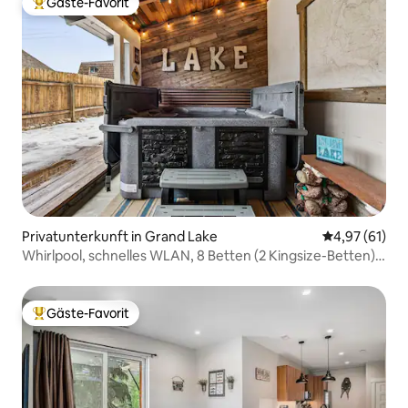
Gäste-Favorit
Beliebter Gäste-Favorit.
Privatunterkunft in Grand Lake
Durchschnitt
4,97 (61)
Whirlpool, schnelles WLAN, 8 Betten (2 Kingsize-Betten),
1 Block vom See entfernt
Gäste-Favorit
Beliebter Gäste-Favorit.