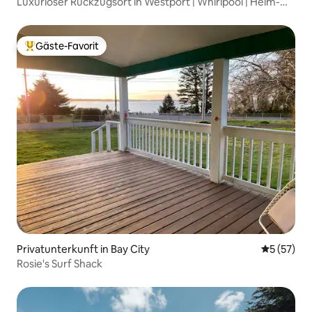
Luxuriöser Rückzugsort in Westport | Whirlpool | Heim-
Fitnessstudio
Gäste-Favorit
Beliebter Gäste-Favorit.
Privatunterkunft in Bay City
Durchschn
5 (57)
Rosie's Surf Shack