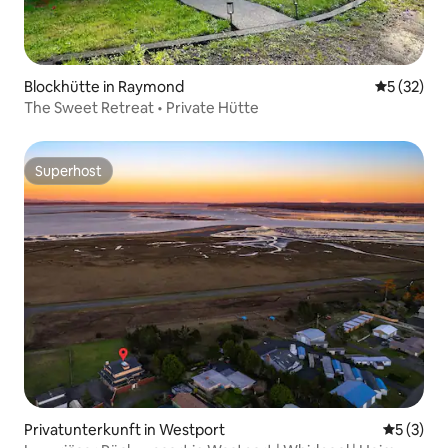
Blockhütte in Raymond
Durchschn
5 (32)
The Sweet Retreat • Private Hütte
Superhost
Superhost
Privatunterkunft in Westport
Durchsch
5 (3)