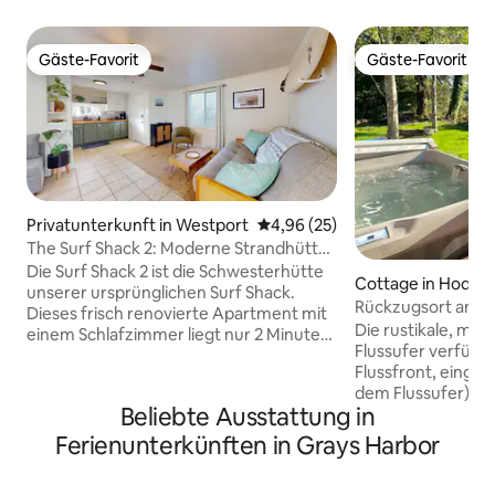
Gäste-Favorit
Gäste-Favorit
Gäste-Favorit
Gäste-Favorit
Privatunterkunft in Westport
Durchschnittliche Bewertung: 
4,96 (25)
The Surf Shack 2: Moderne Strandhütte
+ schnelles WLAN
Die Surf Shack 2 ist die Schwesterhütte
Cottage in Hoqui
unserer ursprünglichen Surf Shack.
Rückzugsort am H
Dieses frisch renovierte Apartment mit
Die rustikale, mod
einem Schlafzimmer liegt nur 2 Minuten
Flussufer verfügt
vom Yachthafen entfernt und verfügt
Flussfront, eingezäunter Hof (außer
über eine voll ausgestattete Küche, ein
dem Flussufer). Die hintere Terrasse
privates Wohnzimmer mit einem
Beliebte Ausstattung in
verfügt über eine
Schlafsofa und einen 5-Sterne-Standard
schönen majestäti
an Sauberkeit. Sie ist ein perfekter
Ferienunterkünften in Grays Harbor
Fluss. Der Fluss h
Ausgangspunkt für bis zu 3 Gäste. Mit
Gezeitenfluss (ke
einer Gruppe verreisen? Buche die