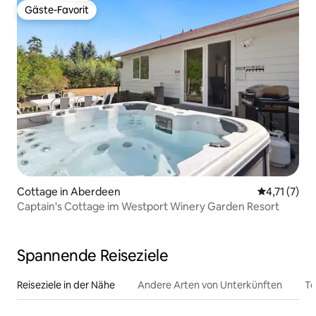
Gäste-Favorit
Gäste-Favorit
Cottage in Aberdeen
Durchschnit
4,71 (7)
Captain's Cottage im Westport Winery Garden Resort
Spannende Reiseziele
Reiseziele in der Nähe
Andere Arten von Unterkünften
To