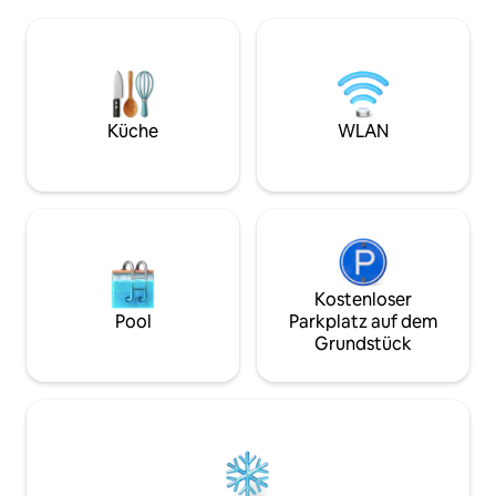
zu Hause aus). De
Hütte gleich nebenan, um insgesamt
Support läuft von
6 Personen unterzubringen! Schreibe
Coho-Lachs, Stee
mir eine Nachricht, um weitere
meeresgelaufene F
Informationen zu erhalten. Genießen
Kilometer flussau
Sie eine moderne, ebenerdige Dusche,
historischen Rest
eine voll ausgestattete Küche und
und Geschäften in
Küche
WLAN
schnelles WLAN. Modernes
Hoquiam, 20 Minut
Küstenleben vom Feinsten.
Minuten Fahrt zur
Quinault Wanderw
Trailhead.
Kostenloser
Pool
Parkplatz auf dem
Grundstück