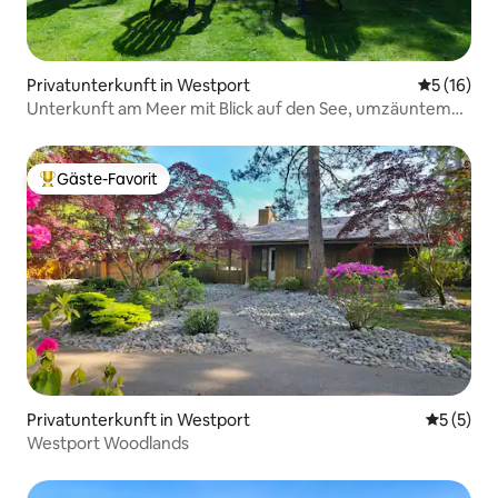
Privatunterkunft in Westport
Durchschn
5 (16)
Unterkunft am Meer mit Blick auf den See, umzäuntem
Garten und Feuerstelle
Gäste-Favorit
Beliebter Gäste-Favorit.
Privatunterkunft in Westport
Durchsch
5 (5)
Westport Woodlands