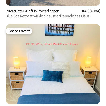
Privatunterkunft in Portarlington
Durchschnittli
4,93 (184)
Blue Sea Retreat wirklich haustierfreundliches Haus
Gäste-Favorit
Gäste-Favorit