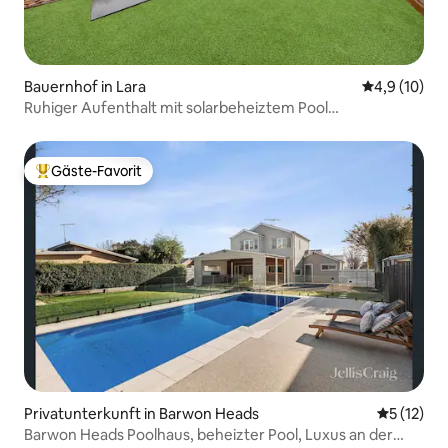
Bauernhof in Lara
Durchschnit
4,9 (10)
Ruhiger Aufenthalt mit solarbeheiztem Pool
(haustierfreundlich)
Gäste-Favorit
Beliebter Gäste-Favorit.
Privatunterkunft in Barwon Heads
Durchschn
5 (12)
Barwon Heads Poolhaus, beheizter Pool, Luxus an der