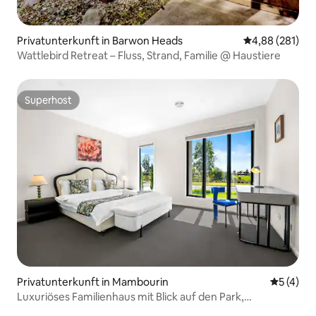
Privatunterkunft in Barwon Heads
Durchschnittli
4,88 (281)
Wattlebird Retreat – Fluss, Strand, Familie @ Haustiere
Superhost
Superhost
Privatunterkunft in Mambourin
Durchsch
5 (4)
Luxuriöses Familienhaus mit Blick auf den Park,
Fitnessraum, Pool und Spa