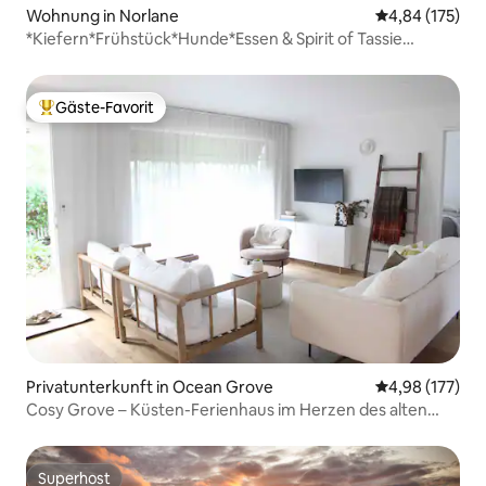
Wohnung in Norlane
Durchschnittl
4,84 (175)
*Kiefern*Frühstück*Hunde*Essen & Spirit of Tassie
5 Minuten
Gäste-Favorit
Beliebter Gäste-Favorit.
Privatunterkunft in Ocean Grove
Durchschnittl
4,98 (177)
Cosy Grove – Küsten-Ferienhaus im Herzen des alten
Grove
Superhost