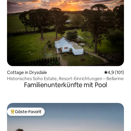
Superhost
Cottage in Drysdale
Durchschnitt
4,9 (101)
Historisches Soho Estate, Resort-Einrichtungen – Bellarine
Familienunterkünfte mit Pool
Gäste-Favorit
Beliebter Gäste-Favorit.