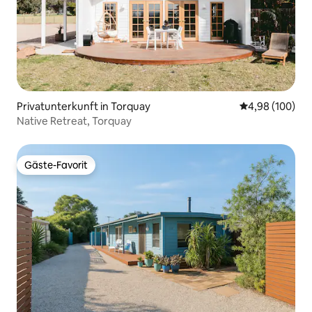
Privatunterkunft in Torquay
Durchschnittli
4,98 (100)
Native Retreat, Torquay
Gäste-Favorit
Gäste-Favorit