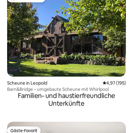
Beliebter Gäste-Favorit.
Scheune in Leopold
Durchschnittl
4,97 (195)
Barn&Bridge – umgebaute Scheune mit Whirlpool
Familien- und haustierfreundliche
Unterkünfte
Gäste-Favorit