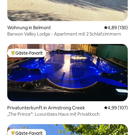
Wohnung in Belmont
Durchschnittli
4,89 (130)
Barwon Valley Lodge - Apartment mit 2 Schlafzimmern
Gäste-Favorit
Beliebter Gäste-Favorit.
Privatunterkunft in Armstrong Creek
Durchschnittli
4,99 (107)
„The Prince“: Luxuriöses Haus mit Privatkoch
Gäste-Favorit