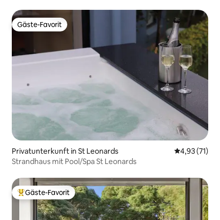
Küste
Gäste-Favorit
Gäste-Favorit
Privatunterkunft in St Leonards
Durchschnitt
4,93 (71)
Strandhaus mit Pool/Spa St Leonards
Gäste-Favorit
Beliebter Gäste-Favorit.