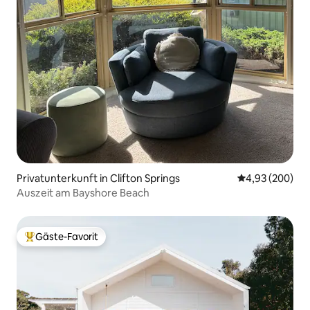
Privatunterkunft in Clifton Springs
Durchschnittli
4,93 (200)
Auszeit am Bayshore Beach
Gäste-Favorit
Beliebter Gäste-Favorit.