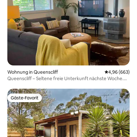
Wohnung in Queenscliff
Durchschnittli
4,96 (663)
Queenscliff – Seltene freie Unterkunft nächste Woche.
Jetzt buchen
Gäste-Favorit
Gäste-Favorit