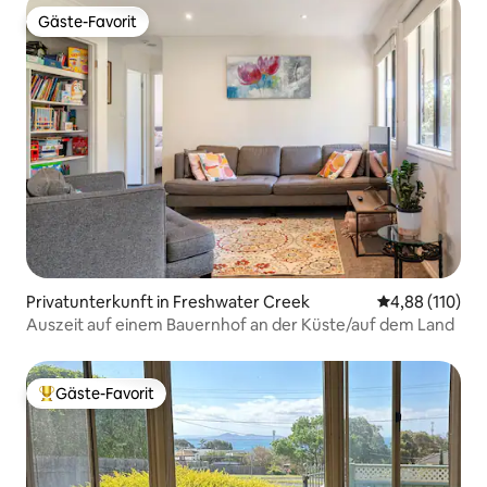
Gäste-Favorit
Gäste-Favorit
Privatunterkunft in Freshwater Creek
Durchschnittl
4,88 (110)
Auszeit auf einem Bauernhof an der Küste/auf dem Land
Gäste-Favorit
Beliebter Gäste-Favorit.