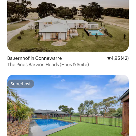
Bauernhof in Connewarre
Durchschnitt
4,95 (42)
The Pines Barwon Heads (Haus & Suite)
Superhost
Superhost