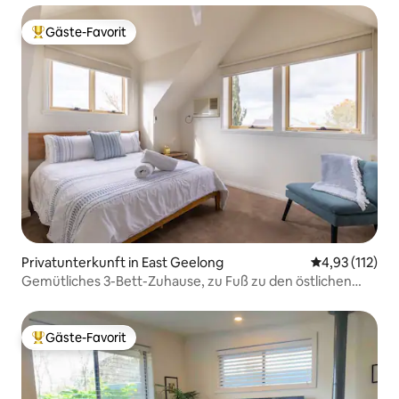
Gäste-Favorit
Beliebter Gäste-Favorit.
Privatunterkunft in East Geelong
Durchschnittl
4,93 (112)
Gemütliches 3-Bett-Zuhause, zu Fuß zu den östlichen
Gärten und Geelong
Gäste-Favorit
Beliebter Gäste-Favorit.