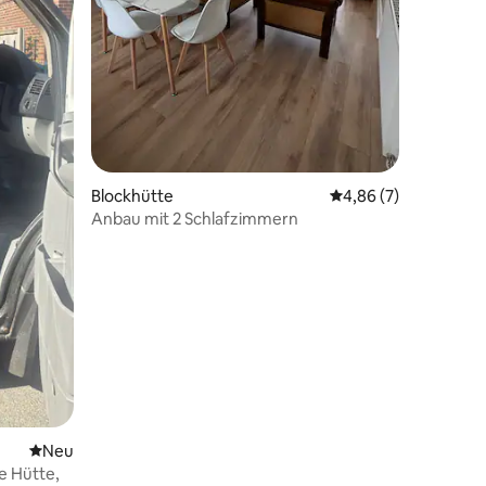
10 Bewertungen
Blockhütte
Durchschnittliche B
4,86 (7)
Anbau mit 2 Schlafzimmern
Neue Unterkunft
Neu
te Hütte,