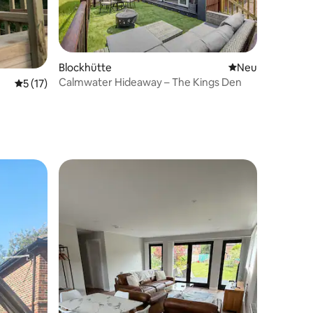
Blockhütte
Neue Unterkunft
Neu
Calmwater Hideaway – The Kings Den
Durchschnittliche Bewertung: 5 von 5, 17 Bewertungen
5 (17)