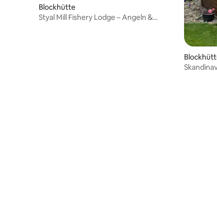
Blockhütte
Styal Mill Fishery Lodge – Angeln &
National Trust
Blockhüt
Skandinav