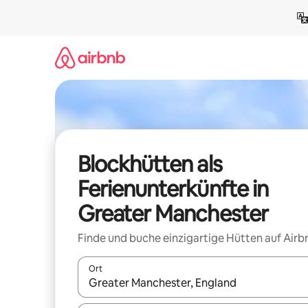
Zu
Inhalten
springen
Blockhütten als
Ferienunterkünfte in
Greater Manchester
Finde und buche einzigartige Hütten auf Airb
Ort
Wenn Ergebnisse verfügbar sind, navigiere mit d