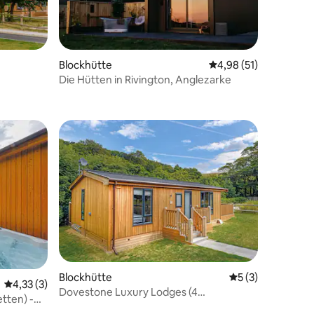
Blockhütte
Durchschnittliche Be
4,98 (51)
Die Hütten in Rivington, Anglezarke
kommen
Blockhütte
Durchschnittlich
5 (3)
Durchschnittliche Bewertung: 4,33 von 5, 3 Bewertungen
4,33 (3)
Dovestone Luxury Lodges (4
tten) -
Schlafplätze) - haustierfrei