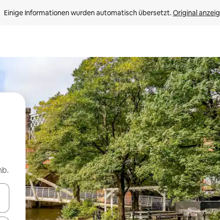
Einige Informationen wurden automatisch übersetzt. 
Original anzei
nb.
en Pfeiltasten nach oben und unten oder erkunde die Ergebnisse durc