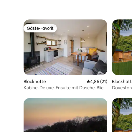
Gäste-Favorit
Gäste-Favorit
Blockhütte
Durchschnittliche Bew
4,86 (21)
Blockhüt
Kabine-Deluxe-Ensuite mit Dusche-Blick
Doveston
auf den Wal
Schlafplä