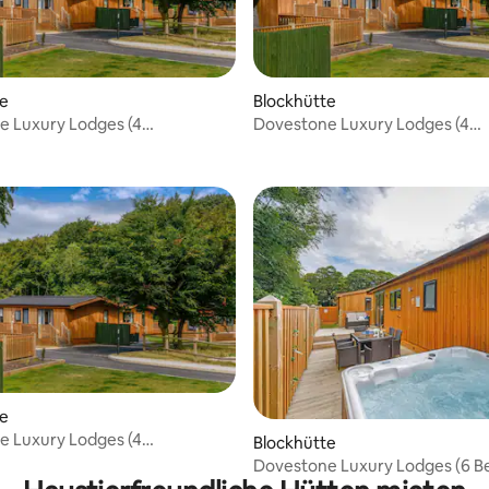
te
Blockhütte
e Luxury Lodges (4
Dovestone Luxury Lodges (4
tze) - Haustiere willkommen
Schlafplätze) - Haustiere will
te
e Luxury Lodges (4
Blockhütte
tze) - Haustiere willkommen
Dovestone Luxury Lodges (6 Be
haustierfrei