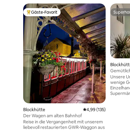
Gäste-Favorit
Superho
Beliebter Gäste-Favorit.
Superho
Blockhüt
Gemütlich
Schlafzim
Unsere Un
Personen 
wenige G
Einzelhan
Supermärk
Haus mit 
über zwe
Blockhütte
Durchschnittliche Bewe
4,99 (135)
einladend
einen zus
Der Wagen am alten Bahnhof
kann. Der
Reise in die Vergangenheit mit unserem
schicken 
liebevoll restaurierten GWR-Waggon aus