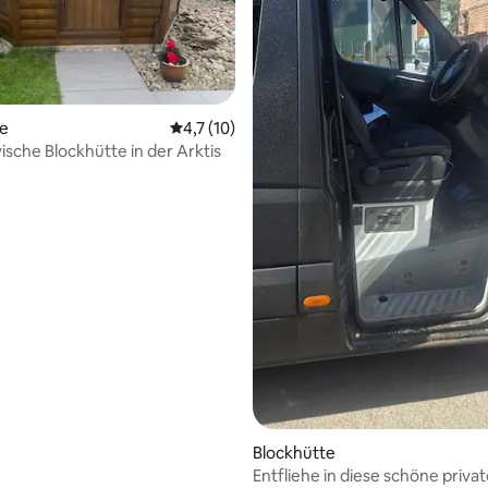
te
Durchschnittliche Bewertung: 4,7 von 5, 
4,7 (10)
ische Blockhütte in der Arktis
Blockhütte
Entfliehe in diese schöne priva