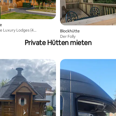
te
wertung: 4,67 von 5, 9 Bewertungen
e Luxury Lodges (4
Blockhütte
tze) – haustierfreundlich
Der Folly
Private Hütten mieten