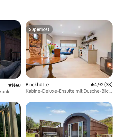
Superhost
Superhost
Blockhütte
Durchschnittliche Be
4,92 (38)
Neue Unterkunft
Neu
Kabine-Deluxe-Ensuite mit Dusche-Blick
Trunk
auf den Kan