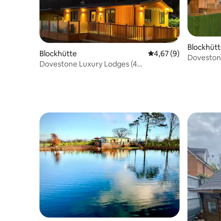
Blockhüt
Blockhütte
Durchschnittliche Be
4,67 (9)
Doveston
Dovestone Luxury Lodges (4
Schlafplä
Schlafplätze) - Haustiere willkommen