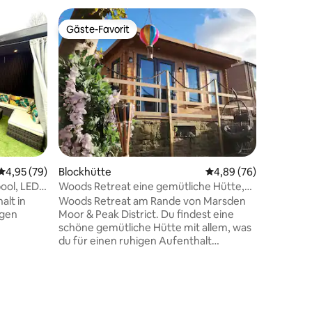
Blockhüt
Gäste-Favorit
Gäste
Gäste-Favorit
Beliebte
Curlew L
Curlew L
Schafbaue
ein Paar (1 Dopp
der sich
Erkunden
Wanderwe
Starlink
Bettwäs
ausgestattet. Die Kü
Durchschnittliche Bewertung: 4,95 von 5, 79 Bewertungen
4,95 (79)
Blockhütte
Durchschnittliche Be
4,89 (76)
ausgesta
deinen A
ool, LED-
Woods Retreat eine gemütliche Hütte,
Wichtige 
um in Marsden zu übernachten und zu
alt in
Woods Retreat am Rande von Marsden
Mill Hill,
genießen
igen
Moor & Peak District. Du findest eine
Stadtzen
schöne gemütliche Hütte mit allem, was
zehnminüti
du für einen ruhigen Aufenthalt
Haustier
ein
benötigst. Tolle Lage zum Wandern. Es
Arbeitsh
e
gibt Parkplätze abseits der Straße. Ein
t 65-Zoll-
super bequemes Etagenbett mit
irlpool
Doppelbett unten & Einzelbett oben =
findet
Schlafmöglichkeit für 3! Es gibt eine