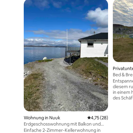
Privatunt
Bed & Bre
Entspanne
diesem ru
in einem 
des Schäf
Boruins u
Langgård 
erste Kir
Wohnung in Nuuk
Durchschnittliche Bew
4,75 (28)
Kontinent
Erdgeschosswohnung mit Balkon und
bedeutsa
Meerblick - Wohnung 2
Einfache 2-Zimmer-Kellerwohnung in
Roten, Lei