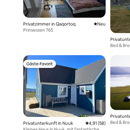
Privatzimmer in Qaqortoq
Neue Unterkunft
Neu
Prinsessen 765
Privatunt
Bed & Bre
Gäste-Favorit
Gäste-Favorit
Privatunt
Bed & Bre
Privatunterkunft in Nuuk
Durchschnittliche Bew
4,91 (58)
Kleines Haus in Nuuk, mit fantastischem