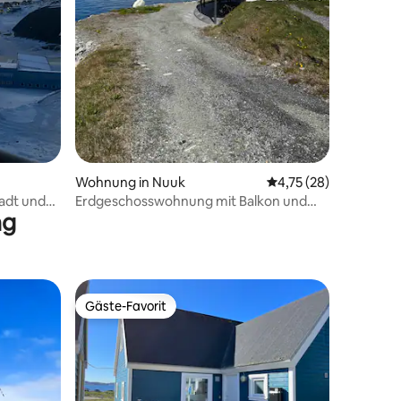
10 Bewertungen
Wohnung in Nuuk
Durchschnittliche Be
4,75 (28)
tadt und
Erdgeschosswohnung mit Balkon und
ng
Meerblick - Wohnung 2
Gäste-Favorit
Gäste-Favorit