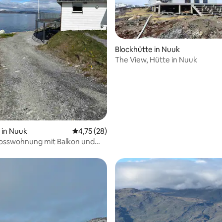
Blockhütte in Nuuk
The View, Hütte in Nuuk
in Nuuk
Durchschnittliche Bewertung: 4,75 von 5, 
4,75 (28)
osswohnung mit Balkon und
k - Wohnung 2