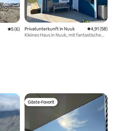
Privatunterkunft in Nuuk
Durchschnittliche Be
4,91 (58)
Durchschnittliche Bewertung: 5 von 5, 6 Bewertungen
5 (6)
Kleines Haus in Nuuk, mit fantastischem
Blick.
28 Bewertungen
Gäste-Favorit
Gäste-Favorit