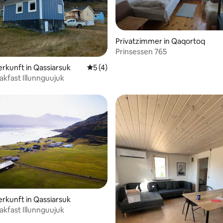
Privatzimmer in Qaqortoq
Prinsessen 765
erkunft in Qassiarsuk
Durchschnittliche Bewertung: 5 von 5,
5 (4)
akfast Illunnguujuk
erkunft in Qassiarsuk
akfast Illunnguujuk
ertung: 4,91 von 5, 58 Bewertungen