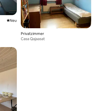
Neue Unterkunft
Neu
 4 Bewertungen
Privatzimmer
Casa Qajaasat