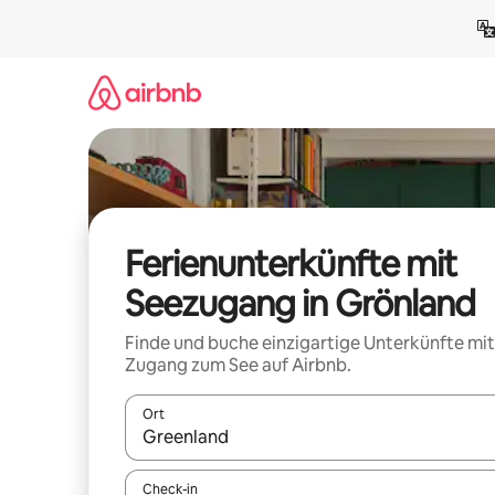
Zu
Inhalten
springen
Ferienunterkünfte mit
Seezugang in Grönland
Finde und buche einzigartige Unterkünfte mit
Zugang zum See auf Airbnb.
Ort
Wenn Ergebnisse verfügbar sind, navigiere mit d
Check-in