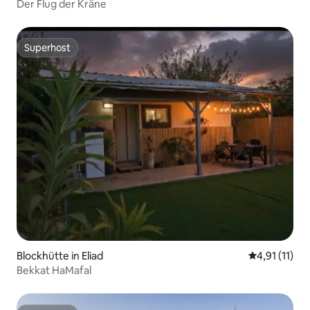
Der Flug der Kräne
Superhost
Superhost
Blockhütte in Eliad
Durchschnitt
4,91 (11)
Bekkat HaMafal