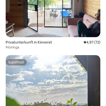
Privatunterkunft in Kinneret
Durchschnitt
4,97 (72)
Moringa
Superhost
Superhost