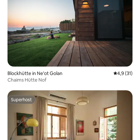
Blockhütte in Ne'ot Golan
Durchschnit
4,9 (31)
Chaims Hütte Nof
Superhost
Superhost