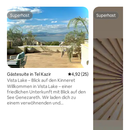
Superhost
Superhost
Superhost
Superhost
Gästesuite in Tel Kazir
Durchschnittliche Bewertung: 
4,92 (25)
Vista Lake – Blick auf den Kinneret
Willkommen in Vista Lake – einer
friedlichen Unterkunft mit Blick auf den
See Genezareth. Wir laden dich zu
einem verwöhnenden und
entspannenden Gästeerlebnis vor
einem atemberaubenden Blick auf den
See Genezareth ein. Die Suite
kombiniert modernes Design mit einem