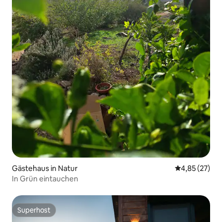
Gästehaus in Natur
Durchschnitt
4,85 (27)
In Grün eintauchen
Superhost
Superhost