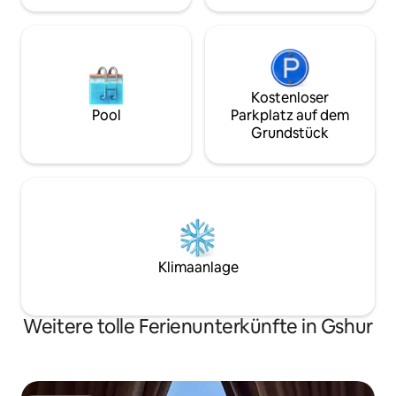
Einzelpersonen besucht
deinen Urlaub erw
kannst du auch ei
individuell gestal
buchen. Wenn du in
kannst du die Fra
Kostenloser
und ich schicke dir
Pool
Parkplatz auf dem
Grundstück
Klimaanlage
Weitere tolle Ferienunterkünfte in Gshur