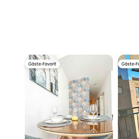
gemietet werden, das durch
abschließbare Doppeltüren auf dem
Balkon zugänglich ist. Die Preise
beinhalten einen Reinigungsservice
jeden dritten Tag. Frische Handtücher,
Bettwäsche usw. sind auf Anfrage
erhältlich.
Gäste-Favorit
Gäste-Fa
Gäste-Favorit
Gäste-Fa