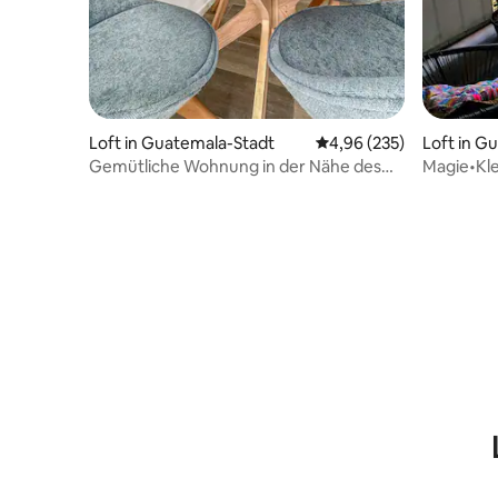
Loft in Guatemala-Stadt
Durchschnittliche Bewe
4,96 (235)
Loft in G
Gemütliche Wohnung in der Nähe des
Magie•Kle
Flughafens
Stunden•H