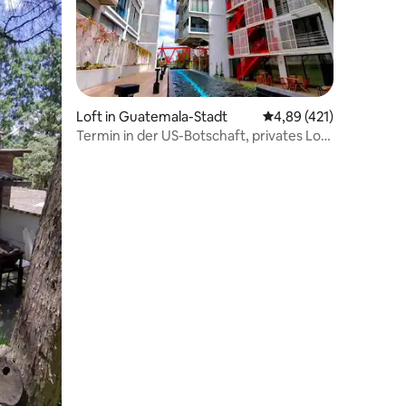
Loft in Guatemala-Stadt
Durchschnittliche Bew
4,89 (421)
Termin in der US-Botschaft, privates Loft
43 Bewertungen
in Cayalá