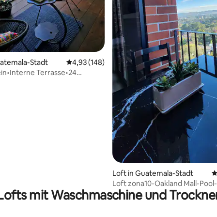
rtung: 4,96 von 5, 235 Bewertungen
uatemala-Stadt
Durchschnittliche Bewertung: 4,93 von 5, 1
4,93 (148)
in•Interne Terrasse•24
istorisches Zentrum.
Loft in Guatemala-Stadt
D
Loft zona10-Oakland Mall-Pool
Lofts mit Waschmaschine und Trockne
Fitnessraum