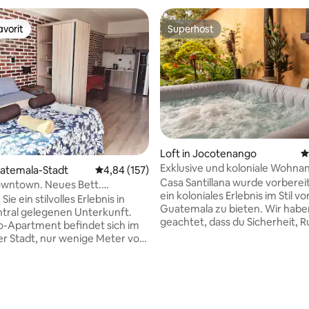
vorit
Superhost
vorit
Superhost
rtung: 4,94 von 5, 516 Bewertungen
Loft in Jocotenango
D
Exklusive und koloniale Wohnan
uatemala-Stadt
Durchschnittliche Bewertung: 4,84 von 5, 1
4,84 (157)
privatem Whirlpool
Casa Santillana wurde vorberei
wn. Neues Bett.
ein koloniales Erlebnis im Stil v
er Bereich 1
ie ein stilvolles Erlebnis in
Guatemala zu bieten. Wir habe
ntral gelegenen Unterkunft.
geachtet, dass du Sicherheit, R
o-Apartment befindet sich im
Qualität und Sauberkeit findes
r Stadt, nur wenige Meter von
deinen Besuch zu einem ungla
mten 6. Avenida, dem Palacio
Erlebnis zu machen. 8 Minuten
 und dem Mercado Central
zentralen Park von Antigua ent
wirst einen Aufenthalt mit eine
kon und einen spektakulären
privilegierten Aussicht auf uns
die Stadt, die Berge und die