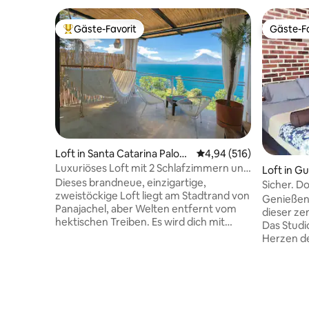
Gäste-Favorit
Gäste-Fa
Beliebter Gäste-Favorit.
Gäste-Fa
Loft in Santa Catarina Palop
Durchschnittliche Bewe
4,94 (516)
ó
Luxuriöses Loft mit 2 Schlafzimmern und
Loft in G
1 Badezimmer mit Whirlpool in der Nähe
Dieses brandneue, einzigartige,
Sicher. Downto
von Pana
zweistöckige Loft liegt am Stadtrand von
Gemütlich
Genießen S
Panajachel, aber Welten entfernt vom
dieser ze
hektischen Treiben. Es wird dich mit
Das Studi
seinem Panoramablick von 180 Grad auf
Herzen de
den Atitlan-See und die umliegenden
der berüh
Dörfer begeistern. Genieße die Aussicht
Nacional
von fast jeder Ecke dieses Anwesens –
entfernt Es verfügt über Warmwasser,
einschließlich des Whirlpools auf einer
einen Bal
privaten Terrasse mit großem
Blick auf 