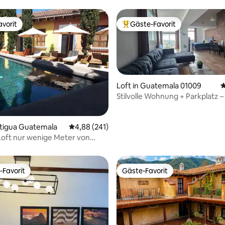
vorit
Gäste-Favorit
vorit
Beliebter Gäste-Favorit.
Loft in Guatemala 01009
D
Stilvolle Wohnung + Parkplatz 
Histórico
ertung: 4,8 von 5, 261 Bewertungen
ntigua Guatemala
Durchschnittliche Bewertung: 4,88 von 5, 2
4,88 (241)
oft nur wenige Meter von
Guatemala entfernt
-Favorit
Gäste-Favorit
r Gäste-Favorit.
Gäste-Favorit