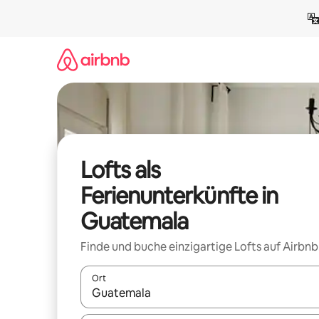
Zu
Inhalten
springen
Lofts als
Ferienunterkünfte in
Guatemala
Finde und buche einzigartige Lofts auf Airbnb
Ort
Wenn Ergebnisse verfügbar sind, navigiere mit d