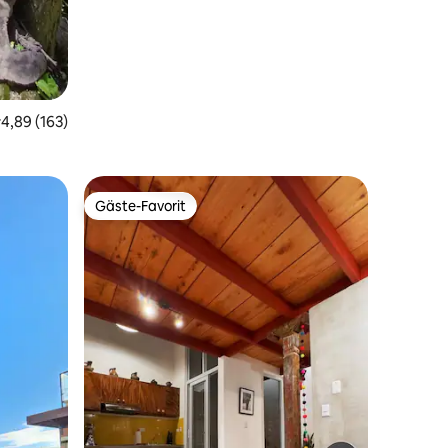
urchschnittliche Bewertung: 4,89 von 5, 163 Bewertungen
4,89 (163)
Gäste-Favorit
Gäste-Favorit