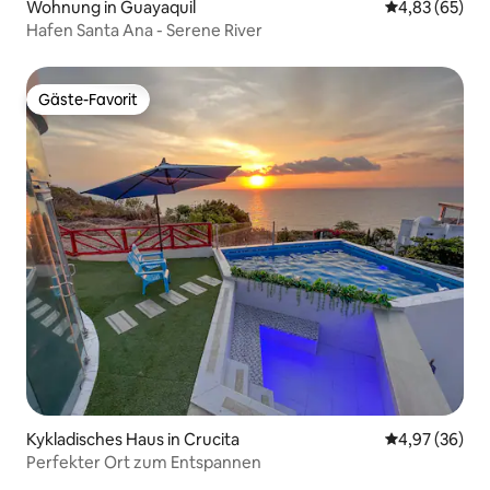
Wohnung in Guayaquil
Durchschnittl
4,83 (65)
Hafen Santa Ana - Serene River
Gäste-Favorit
Gäste-Favorit
Kykladisches Haus in Crucita
Durchschnittl
4,97 (36)
Perfekter Ort zum Entspannen