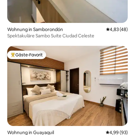
Wohnung in Samborondón
Durchschnittl
4,83 (48)
Spektakuläre Sambo Suite Ciudad Celeste
Gäste-Favorit
Beliebter Gäste-Favorit.
Wohnung in Guayaquil
Durchschnittl
4,99 (93)