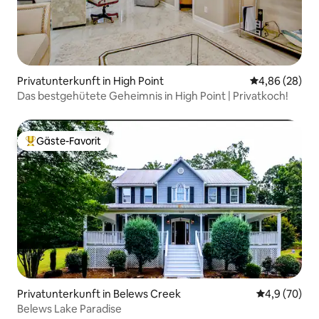
Privatunterkunft in High Point
Durchschnittl
4,86 (28)
Das bestgehütete Geheimnis in High Point | Privatkoch!
Gäste-Favorit
Beliebter Gäste-Favorit.
Privatunterkunft in Belews Creek
Durchschnitt
4,9 (70)
Belews Lake Paradise