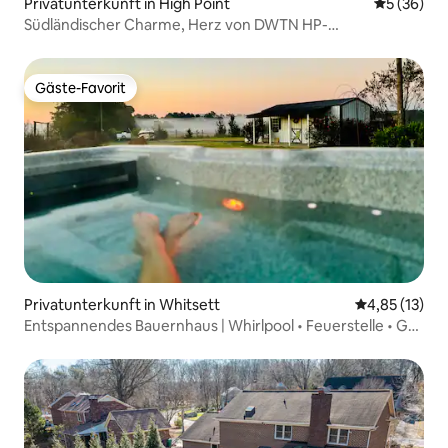
Privatunterkunft in High Point
Durchschni
5 (36)
Südländischer Charme, Herz von DWTN HP-
HPU*Whirlpool
Gäste-Favorit
Gäste-Favorit
Privatunterkunft in Whitsett
Durchschnitt
4,85 (13)
Entspannendes Bauernhaus | Whirlpool • Feuerstelle • Grill
• Elon