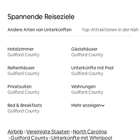
Bett/4 Schlafzimmer/Feuerstelle/Spielbereich
Spannende Reiseziele
Andere Arten von Unterkünften
Top-Attraktionen in der Näh
Hotelzimmer
Gästehäuser
Guilford County
Guilford County
Reihenhäuser
Unterkünfte mit Pool
Guilford County
Guilford County
Privatsuiten
Wohnungen
Guilford County
Guilford County
Bed & Breakfasts
Mehr anzeigen
Guilford County
Airbnb
Vereinigte Staaten
North Carolina
Guilford County
Unterkünfte mit Whirlpool