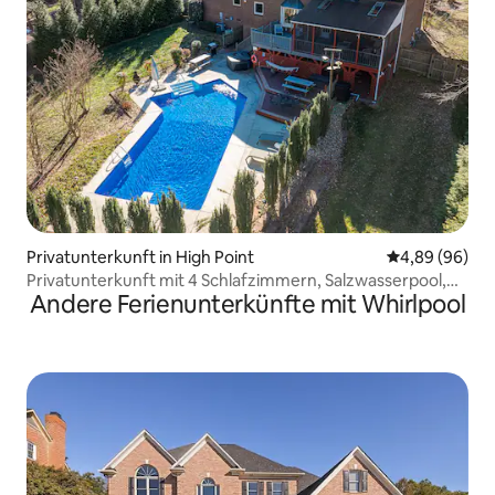
Privatunterkunft in High Point
Durchschnittl
4,89 (96)
Privatunterkunft mit 4 Schlafzimmern, Salzwasserpool,
Andere Ferienunterkünfte mit Whirlpool
Whirlpool und Feuerstelle