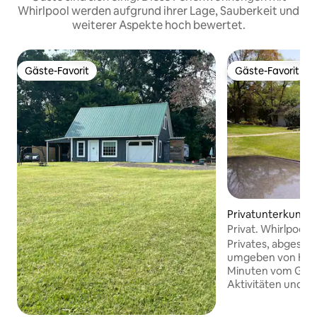
Whirlpool werden aufgrund ihrer Lage, Sauberkeit und
weiterer Aspekte hoch bewertet.
Gäste-Favorit
Gäste-Favorit
Gäste-Favorit
Gäste-Favorit
Privatunterkunft
field
Privat. Whirlpool 
Minuten zum Flug
Privates, abgesch
umgeben von Her
Minuten vom GSO
Aktivitäten und 
Greensboro entfernt. Genieße
Kaffee auf der kl