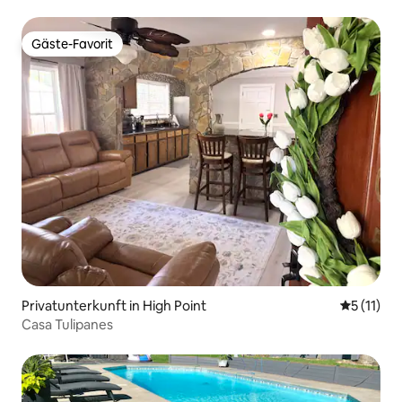
Gäste-Favorit
Gäste-Favorit
Privatunterkunft in High Point
Durchschn
5 (11)
Casa Tulipanes