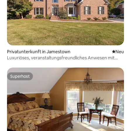
Privatunterkunft in Jamestown
Neue Unt
Neu
Luxuriöses, veranstaltungsfreundliches Anwesen mit
Schlafplätzen für 8+ Personen
Superhost
Superhost