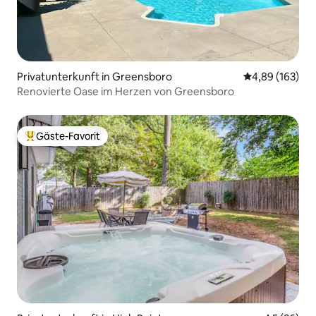
Privatunterkunft in Greensboro
Durchschnittli
4,89 (163)
Renovierte Oase im Herzen von Greensboro
Gäste-Favorit
Beliebter Gäste-Favorit.