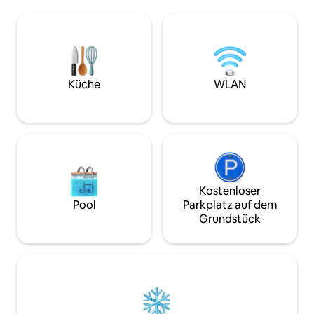
gelegen, um das B
Besucher:innen. ✔ Unabhängige und
was die Gegend zu
private Unterkunft ✔ Schnelles WLAN –
Georgetown, die 
ideal für Remote-Arbeit ✔ Bequemes
Hauptstadt, ist nu
Bett und saubere Bettwäsche ✔
entfernt – nah ge
Modernes Badezimmer mit warmem
genießen, aber we
und kaltem Wasser ✔ Kostenloser
sich in Ruhe zu entspa
Parkplatz ✔ Flexibler Check-in/out 📍 In
Küche
WLAN
eine voll ausgesta
der Nähe von Supermärkten,
offenen Wohnbere
Restaurants, Geldautomaten, Amazonia
gemütliche Schla
Mall und Annehmlichkeiten, 15 Minuten
von Georgetown entfernt.
Kostenloser
Pool
Parkplatz auf dem
Grundstück