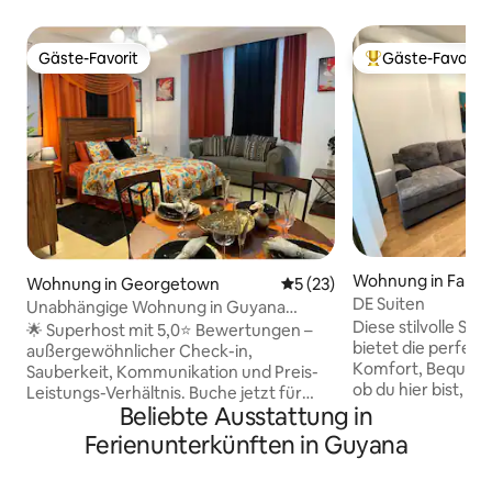
Gäste-Favorit
Gäste-Favorit
Gäste-Favorit
Beliebter Gäste-F
Wohnung in Farm
Wohnung in Georgetown
Durchschnittliche Bewertun
5 (23)
DE Suiten
Unabhängige Wohnung in Guyana
Diese stilvolle Su
70 USD/Nacht.
🌟 Superhost mit 5,0⭐ Bewertungen –
bietet die perfek
außergewöhnlicher Check-in,
Komfort, Bequemli
Sauberkeit, Kommunikation und Preis-
ob du hier bist, u
Leistungs-Verhältnis. Buche jetzt für
entspannen oder a
Beliebte Ausstattung in
einen erschwinglichen Aufenthalt.
arbeiten, diese Unt
Monatliche Rabatte! Perfekt für
Ferienunterkünften in Guyana
was du für einen 
Geschäftsreisende, Kurzaufenthalte,
Aufenthalt benötigst. Du bist 
digitale Nomad:innen und