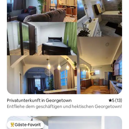
Privatunterkunft in Georgetown
Durchschn
5 (13)
Entfliehe dem geschäftigen und hektischen Georgetown!
Gäste-Favorit
Beliebter Gäste-Favorit.