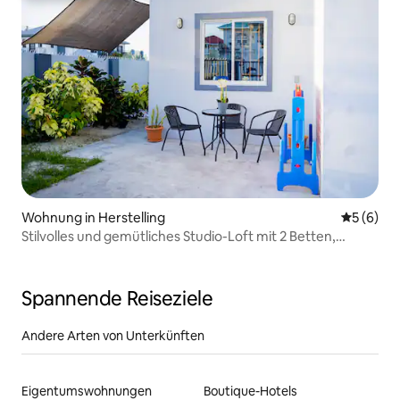
Wohnung in Herstelling
Durchschn
5 (6)
Stilvolles und gemütliches Studio-Loft mit 2 Betten,
Kingsize- und Queensize-Bett
Spannende Reiseziele
Andere Arten von Unterkünften
Eigentumswohnungen
Boutique-Hotels