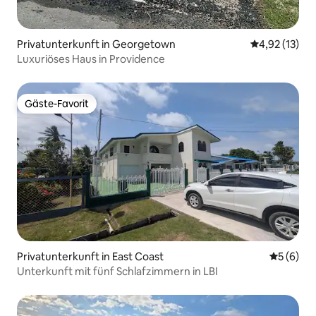
Privatunterkunft in Georgetown
Durchschnitt
4,92 (13)
Luxuriöses Haus in Providence
Gäste-Favorit
Gäste-Favorit
Privatunterkunft in East Coast
Durchschn
5 (6)
Unterkunft mit fünf Schlafzimmern in LBI