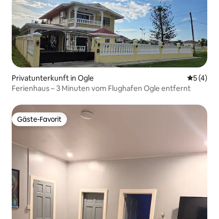
Privatunterkunft in Ogle
Durchsch
5 (4)
Ferienhaus – 3 Minuten vom Flughafen Ogle entfernt
Gäste-Favorit
Gäste-Favorit