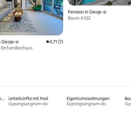
Pension in Geoje-si
Baum A102
ertung: 4,94 von 5, 99 Bewertungen
n Geoje-si
Durchschnittliche Bewertung: 4,71 von 5,
4,71 (7)
 Einfamilienhaus
Familienfreundliche Unterkünfte
Unterkünfte mit Pool
Eigentumswohnungen
Bou
Gyeongsangnam-do
Gyeongsangnam-do
Gy