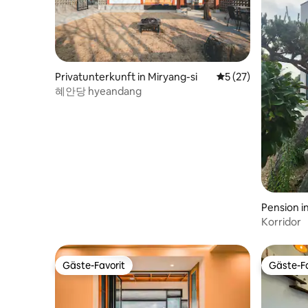
den tausendjährigen Wald spaziert.
Skyland ist 15 Autominuten entfernt.
Wenn Sie mit der Einschienenbahn Wenn
Sie auf den Gipfel des Daebongsan
fahren, ist die Aussicht sehr schön. Die
Privatunterkunft in Miryang-si
Durchschnittliche 
5 (27)
Zipline ist die längste des Landes und
bietet Nervenkitzel pur. Der Jirisan ist in
혜안당 hyeandang
der Nähe, sodass es viel zu sehen und zu
erleben gibt. 🌰 Nachtpilz-Erlebnis 🌰 Von
Mitte September bis Mitte Oktober
können Gäste, die mindestens zwei
Nächte buchen, an einem Nachtpflück-
Erlebnis teilnehmen. (Bitte erkundigen
Sie sich vor der Buchung)
Pension 
Korridor
Gäste-Favorit
Gäste-Fa
Gäste-Favorit
Gäste-Fa