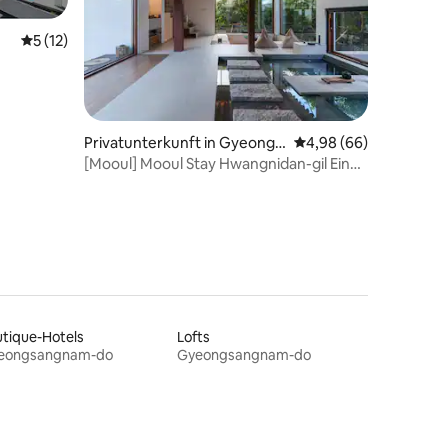
Durchschnittliche Bewertung: 5 von 5, 12 Bewertungen
5 (12)
 7 Bewertungen
Privatunterkunft in Gyeongj
Durchschnittliche Be
4,98 (66)
u-si
[Mooul] Mooul Stay Hwangnidan-gil Ein
Gefühl von Hanok
tique-Hotels
Lofts
eongsangnam-do
Gyeongsangnam-do