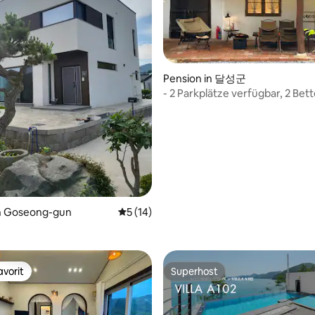
wird das Trinken und Essen auf
Außenterrasse eingeschränkt,
Nachbarn zu respektieren, die
zusammenleben. Bitte haben S
Verständnis. Die
Rückerstattungsrichtlinien rich
Bewertung: 5 von 5, 27 Bewertungen
Pension in 달성군
nach den Richtlinien für
- 2 Parkplätze verfügbar, 2 Bet
Rückerstattungen von Airbnb.
[+ zusätzlich], Campinggrill, ei
Garten, LP-Bar, Whirlpool, Spie
in Goseong-gun
Durchschnittliche Bewertung: 5 von 5, 
5 (14)
vorit
Superhost
vorit
Superhost