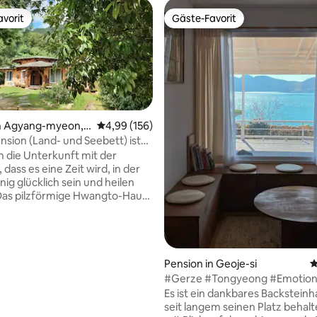
vorit
Gäste-Favorit
vorit
Gäste-Favorit
in Agyang-myeon,
Durchschnittliche Bewertung: 4,99 von 5, 1
4,99 (156)
gun
sion (Land- und Seebett) ist
ate Pension auf dem Land mit
n die Unterkunft mit der
schöner Aussicht (Land- und
dass es eine Zeit wird, in der
nig glücklich sein und heilen
f einem 600-Pyeong-
k speziell für eine einzige
ebaut. Vor kurzem wurden die
Böden und Wände repariert, so
ie ein neues Haus aussieht. Der
Pension in Geoje-si
D
 die Wände sind mit Ojuk-
#Gerze #Tongyeong #Emotion
ertung: 4,98 von 5, 41 Bewertungen
tten und Hanji-Tapeten
Unterkunft #Sonnenuntergan
Es ist ein dankbares Backsteinh
und tapeziert, so dass Sie die
#Heilende Unterkunft #Einfami
seit langem seinen Platz behalt
lt sehen können. Durch das