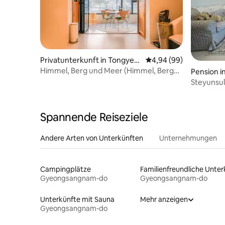
Privatunterkunft in Tongyeo
Durchschnittliche Bew
4,94 (99)
ng-si
Himmel, Berg und Meer (Himmel, Berg
Pension i
und Meer auf einen Blick.Meer,
Steyunsul
Unterkunft mit Dachterrasse)
Spannende Reiseziele
Andere Arten von Unterkünften
Unternehmungen
Campingplätze
Gyeongsangnam-do
Gyeongsangnam-do
Unterkünfte mit Sauna
Mehr anzeigen
Gyeongsangnam-do