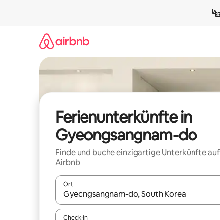
Zu
Inhalten
springen
Ferienunterkünfte in
Gyeongsangnam-do
Finde und buche einzigartige Unterkünfte auf
Airbnb
Ort
Wenn Ergebnisse verfügbar sind, navigiere mit d
Check-in