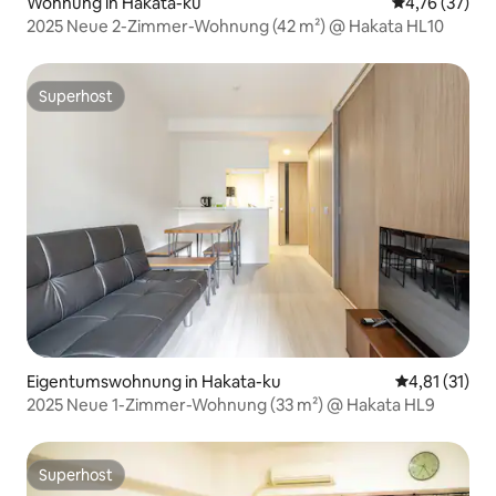
Wohnung in Hakata-ku
Durchschnitt
4,76 (37)
2025 Neue 2-Zimmer-Wohnung (42 m²) @ Hakata HL10
Superhost
Superhost
Eigentumswohnung in Hakata-ku
Durchschnitt
4,81 (31)
2025 Neue 1-Zimmer-Wohnung (33 m²) @ Hakata HL9
Superhost
Superhost