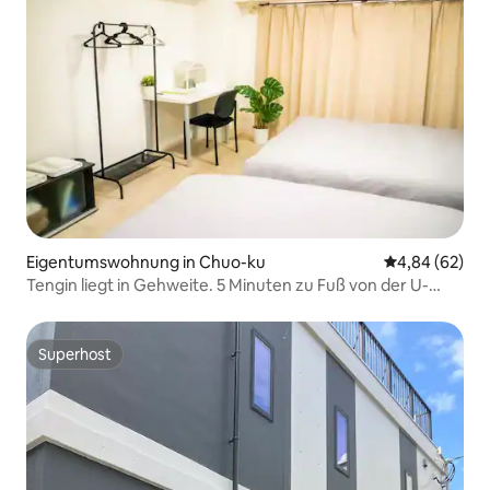
Eigentumswohnung in Chuo-ku
Durchschnittl
4,84 (62)
Tengin liegt in Gehweite. 5 Minuten zu Fuß von der U-
Bahn-Station Tenjin entfernt, geräumiges Zimmer in
südlicher Richtung
Superhost
Superhost