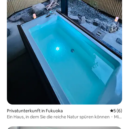
Privatunterkunft in Fukuoka
Durchschn
5 (6)
Ein Haus, in dem Sie die reiche Natur spüren können・Mit
offenem Bad・Maximal 10 Personen・Mit kostenlosem
Parkplatz・Ideal für Familienreisen und längere