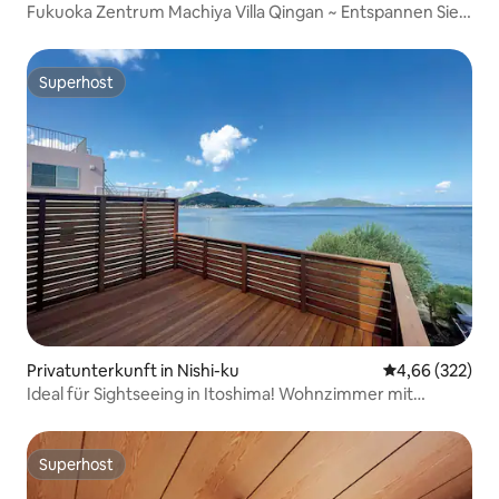
Fukuoka Zentrum Machiya Villa Qingan ~ Entspannen Sie
im Freien, 100 Jahre altes Privathaus ~
Superhost
Superhost
Privatunterkunft in Nishi-ku
Durchschnittli
4,66 (322)
Ideal für Sightseeing in Itoshima! Wohnzimmer mit
Meerblick und besonderen Sitzen!
Superhost
Superhost