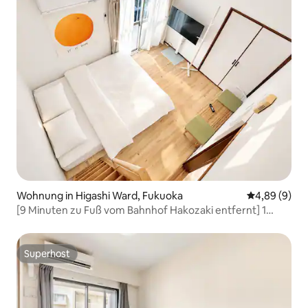
Wohnung in Higashi Ward, Fukuoka
Durchschnitt
4,89 (9)
[9 Minuten zu Fuß vom Bahnhof Hakozaki entfernt] 1
Station bis Hakata / Sonnig / Münzparkplatz vorhanden /
Ruhige Wohngegend / Bequemer Zugang zum Flughafen
Superhost
Superhost