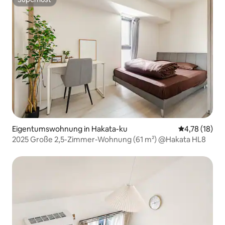
Superhost
Eigentumswohnung in Hakata-ku
Durchschnitt
4,78 (18)
2025 Große 2,5-Zimmer-Wohnung (61 m²) @Hakata HL8