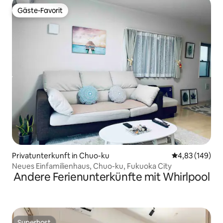
Aufenthalte
Gäste-Favorit
Gäste-Favorit
Privatunterkunft in Chuo-ku
Durchschnittli
4,83 (149)
Neues Einfamilienhaus, Chuo-ku, Fukuoka City
Andere Ferienunterkünfte mit Whirlpool
Superhost