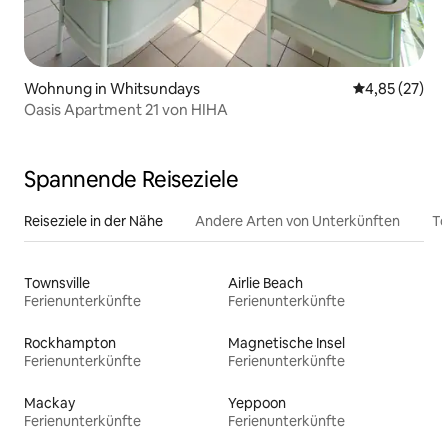
Wohnung in Whitsundays
Durchschnitt
4,85 (27)
Oasis Apartment 21 von HIHA
Spannende Reiseziele
Reiseziele in der Nähe
Andere Arten von Unterkünften
To
Townsville
Airlie Beach
Ferienunterkünfte
Ferienunterkünfte
Rockhampton
Magnetische Insel
Ferienunterkünfte
Ferienunterkünfte
Mackay
Yeppoon
Ferienunterkünfte
Ferienunterkünfte