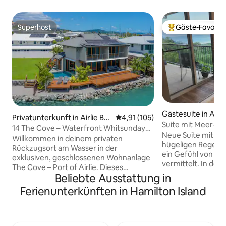
Superhost
Gäste-Favorit
Superhost
Beliebter Gäste-F
Gästesuite in Airl
Privatunterkunft in Airlie Be
Durchschnittliche Bewertung: 4
4,91 (105)
Suite mit Meer- u
ach
14 The Cove – Waterfront Whitsunday
Neue Suite mit Bl
Home
Willkommen in deinem privaten
hügeligen Regenwal
Rückzugsort am Wasser in der
ein Gefühl von Fr
exklusiven, geschlossenen Wohnanlage
vermittelt. In der
The Cove – Port of Airlie. Dieses
und Geschäfte von 
Beliebte Ausstattung in
wunderschöne Anwesen wurde für
abgelegen genug,
mühelosen Luxus und Entspannung
Ferienunterkünften in Hamilton Island
entspannendes Erl
konzipiert und bietet einen
Eingang, Balkon, 
atemberaubenden, ungestörten Blick
Badezimmer und K
auf das Wasser, ein elegantes Interieur
Autominuten oder
und den perfekten Rahmen für einen