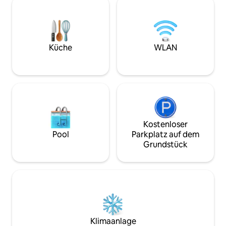
zur Hauptstraße u
unvergesslichen Urlaub auf den
Verkehrsmitteln. V
Whitsunday Islands. Von dem Moment
bewaldete Täler, 
an, in dem du ankommst, wirst du in ein
Wildtiere. Suite a
Gefühl von Raum, Ruhe und
Hauses gelegen, ei
Entspannung an der Küste eintauchen.
Küche
WLAN
Geräusche können
Verbringe deine Tage damit, am Pool zu
respektieren dein
entspannen, Yachten vorbeiziehen zu
sehen oder die Sonne zu genießen
Kostenloser
Pool
Parkplatz auf dem
Grundstück
Klimaanlage