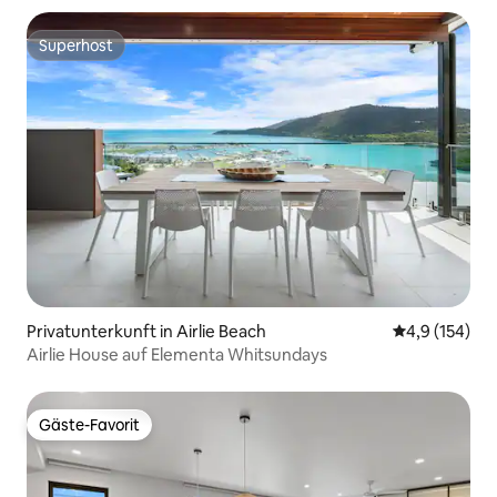
Superhost
Superhost
Privatunterkunft in Airlie Beach
Durchschnitt
4,9 (154)
Airlie House auf Elementa Whitsundays
Gäste-Favorit
Gäste-Favorit