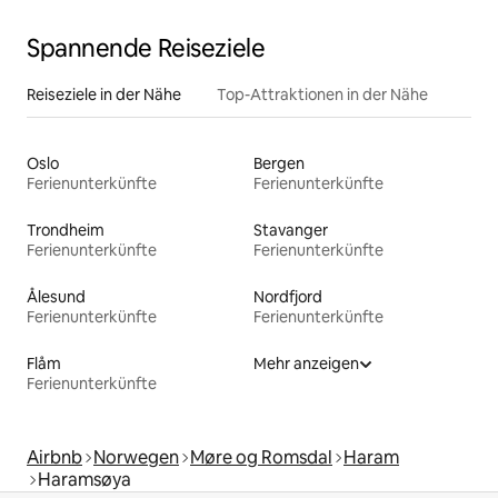
Spannende Reiseziele
Reiseziele in der Nähe
Top-Attraktionen in der Nähe
Oslo
Bergen
Ferienunterkünfte
Ferienunterkünfte
Trondheim
Stavanger
Ferienunterkünfte
Ferienunterkünfte
Ålesund
Nordfjord
Ferienunterkünfte
Ferienunterkünfte
Flåm
Mehr anzeigen
Ferienunterkünfte
Airbnb
Norwegen
Møre og Romsdal
Haram
Haramsøya