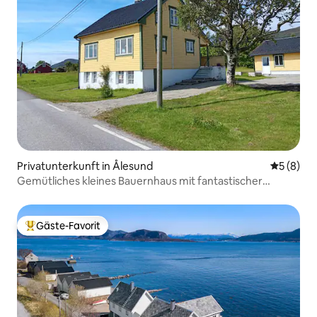
Privatunterkunft in Ålesund
Durchschn
5 (8)
Gemütliches kleines Bauernhaus mit fantastischer
Aussicht!
Gäste-Favorit
Beliebter Gäste-Favorit.