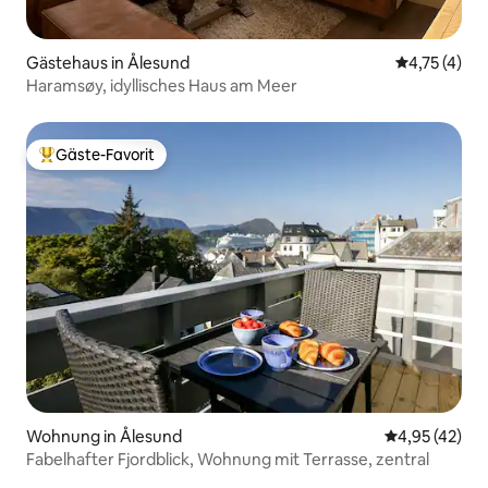
Gästehaus in Ålesund
Durchschnit
4,75 (4)
Haramsøy, idyllisches Haus am Meer
Gäste-Favorit
Beliebter Gäste-Favorit.
Wohnung in Ålesund
Durchschnitt
4,95 (42)
Fabelhafter Fjordblick, Wohnung mit Terrasse, zentral