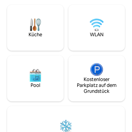
wünschen. Das Ferienhaus ist 60 m²
großen Schlafsofa im Loft-/TV-Raum.
groß, gut ausgesta
Gefliestes Badezimmer im
auf einem Bauernh
Schlafzimmer. Der Keller hat eine
Ideal für Tagesaus
Doppeltür, einen Blick auf den Fjord und
von Ålesund und 
eine eigene Toilette/Waschküche sowie
einschließlich Geir
einen Kühlschrank mit Gefrierfach.
Ona, Runde und de
Küche
WLAN
Bootsverleih und R
Anfrage mögliche
Kostenloser
Pool
Parkplatz auf dem
Grundstück