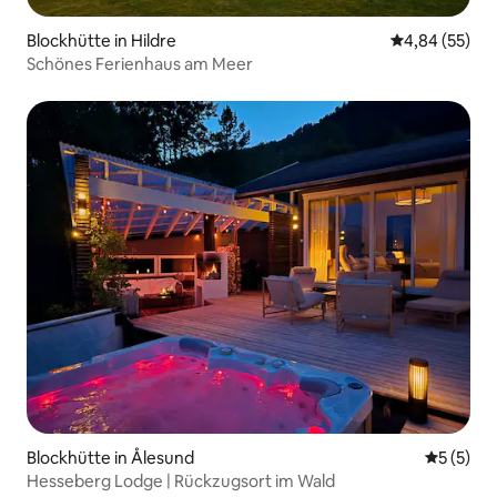
Blockhütte in Hildre
Durchschnittl
4,84 (55)
Schönes Ferienhaus am Meer
Blockhütte in Ålesund
Durchsch
5 (5)
Hesseberg Lodge | Rückzugsort im Wald