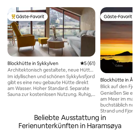
Gäste-Favorit
Gäste-Favorit
Beliebter Gäste-Favorit.
Gäste-Favorit
Blockhütte in Sykkylven
Durchschnittliche Bewertun
5 (61)
Architektonisch gestaltete, neue Hütte
direkt am Strand, mit Sauna
Im idyllischen und schönen Sykkylvsfjord
Blockhütte in Åle
gibt es eine neu gebaute Hütte direkt
Blick auf den Fjo
am Wasser. Hoher Standard. Separate
Wandern, Angeln,
Genießen Sie eine
Sauna zur kostenlosen Nutzung. Ruhig,
am Meer im maleris
friedlich, mit atemberaubendem Blick
buchstäblich nur 
auf Fjorde und Berge, 10 m vom Wasser
Strand und Fjord e
entfernt. 70 m² plus ein großes Zimmer
Beliebte Ausstattung in
ein gemütlicher A
auf der Steg-Ebene. Einzigartiges
Familien, Paare un
Layout, große Fensterflächen und
Ferienunterkünften in Haramsøya
Meerblick, Natur,
mehrstöckige Räume. Ein Schlafzimmer
Schwimmen und r
mit einem Doppelbett und einem