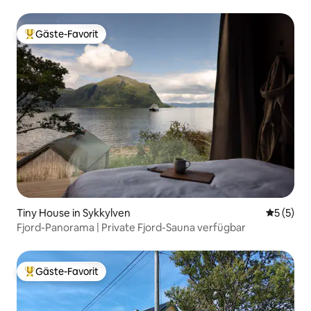
Gäste-Favorit
Beliebter Gäste-Favorit.
Tiny House in Sykkylven
Durchsch
5 (5)
Fjord-Panorama | Private Fjord-Sauna verfügbar
Gäste-Favorit
Beliebter Gäste-Favorit.