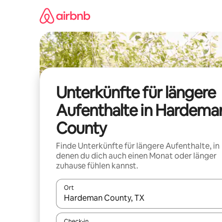
Zu
Inhalten
springen
Unterkünfte für längere
Aufenthalte in Hardema
County
Finde Unterkünfte für längere Aufenthalte, in
denen du dich auch einen Monat oder länger
zuhause fühlen kannst.
Ort
Wenn Ergebnisse verfügbar sind, navigiere mit d
Check-in