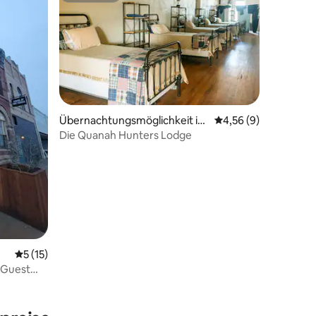
Übernachtungsmöglichkeit in
Durchschnittliche B
4,56 (9)
Quanah
Die Quanah Hunters Lodge
Durchschnittliche Bewertung: 5 von 5, 15 Bewertungen
5 (15)
l Guest