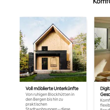
Komfo
Voll möblierte Unterkünfte
Digi
Gesc
Von ruhigen Blockhütten in
den Bergen bis hin zu
Komfo
praktischen
flexi
Stadtwohnungen – diese