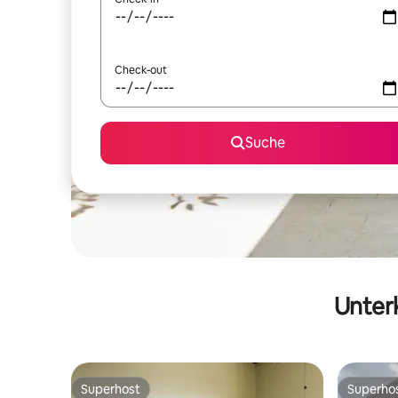
Check-out
Suche
Unterk
Superhost
Superho
Superhost
Superho