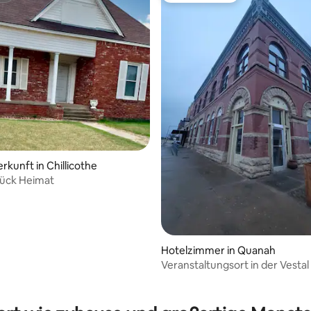
rkunft in Chillicothe
tück Heimat
Hotelzimmer in Quanah
Veranstaltungsort in der Vesta
Suite
ertung: 4,78 von 5, 49 Bewertungen