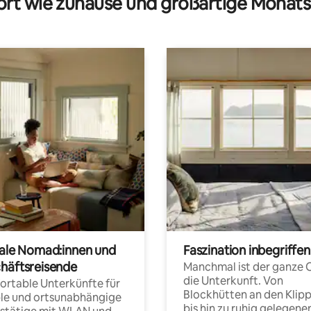
rt wie zuhause und großartige Monats
tale Nomad:innen und
Faszination inbegriffen
häftsreisende
Manchmal ist der ganze 
die Unterkunft. Von
rtable Unterkünfte für
Blockhütten an den Klip
ble und ortsunabhängige
bis hin zu ruhig gelegene