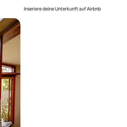
Inseriere deine Unterkunft auf Airbnb
h Berühren oder Wischgesten.