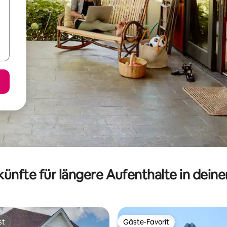
ünfte für längere Aufenthalte in dein
st
Gäste-Favorit
st
Gäste-Favorit