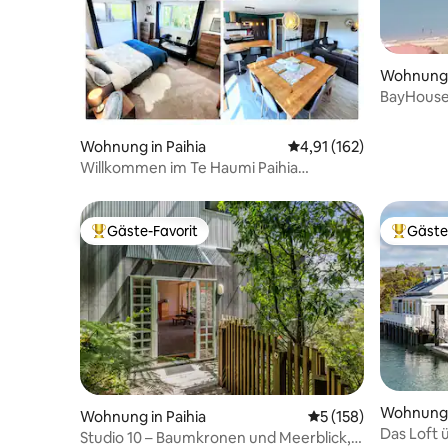
Wohnung i
BayHouse 
Wohnung in Paihia
Durchschnittliche Bew
4,91 (162)
Willkommen im Te Haumi Paihia
Vogelparadies!
Gäste-Favorit
Gäste
Beliebter Gäste-Favorit.
Beliebte
Wohnung 
Wohnung in Paihia
Durchschnittliche B
5 (158)
Das Loft 
Studio 10 – Baumkronen und Meerblick,