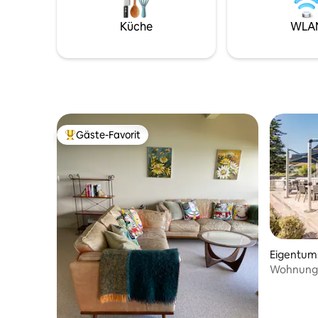
letzten Jahrhunderts gelegen, ist das
Kingsize-
Cottage gemütlich, komfortabel und
Küche im 
Küche
WLA
eigenständig, von eigenwilligem Charme
heißen Du
geprägt und von Gärten und
dem beste
Vogelgesang umgeben. Einfacher
zwei Pers
Zugang, kein Check-in erforderlich.
Gäste-Favorit
Beliebter Gäste-Favorit.
Eigentum
Wohnung i