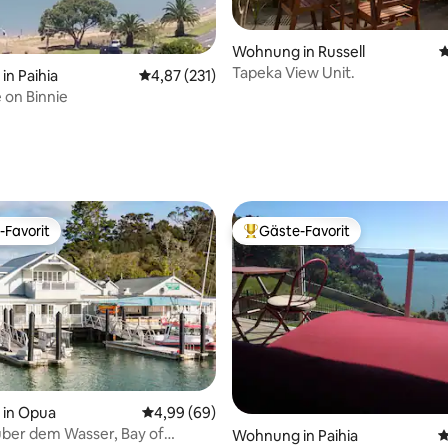
Wohnung in Russell
D
Tapeka View Unit.
n Paihia
Durchschnittliche Bewertung: 4,87 von 5, 2
4,87 (231)
on Binnie
ertung: 4,91 von 5, 162 Bewertungen
-Favorit
Gäste-Favorit
r Gäste-Favorit.
Beliebter Gäste-Favorit.
in Opua
Durchschnittliche Bewertung: 4,99 von 5, 
4,99 (69)
ewertung: 5 von 5, 158 Bewertungen
über dem Wasser, Bay of
Wohnung in Paihia
D