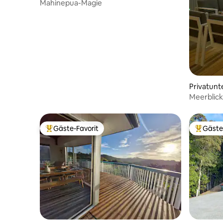
Mahinepua-Magie
Privatunte
Meerblick
Gäste-Favorit
Gäste
Beliebter Gäste-Favorit.
Beliebte