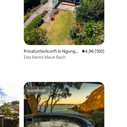
50 Bewertungen
Privatunterkunft in Ngungu
Durchschnittliche Bew
4,96 (100)
ru
Das kleine blaue Bach
Superhost
Superhost