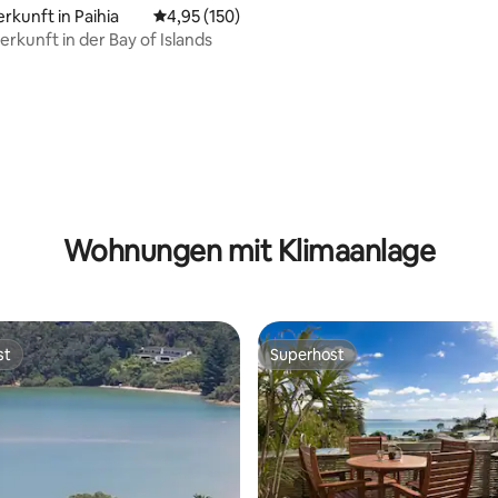
rtung: 4,97 von 5, 133 Bewertungen
rkunft in Paihia
Durchschnittliche Bewertung: 4,95 von 5, 1
4,95 (150)
erkunft in der Bay of Islands
Wohnungen mit Klimaanlage
st
Superhost
st
Superhost