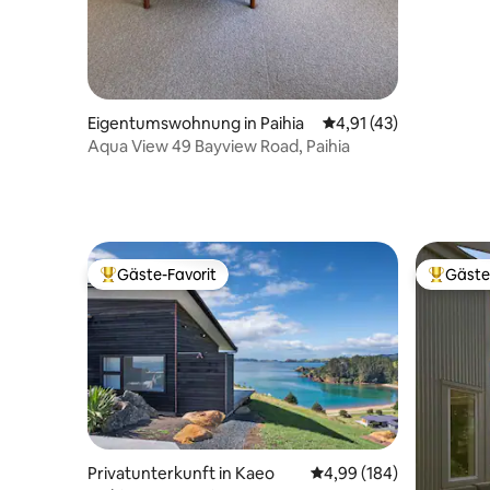
Eigentumswohnung in Paihia
Durchschnittliche Be
4,91 (43)
Aqua View 49 Bayview Road, Paihia
Gäste-Favorit
Gäste
Beliebter Gäste-Favorit.
Beliebte
Privatunterkunft in Kaeo
Durchschnittliche Bewe
4,99 (184)