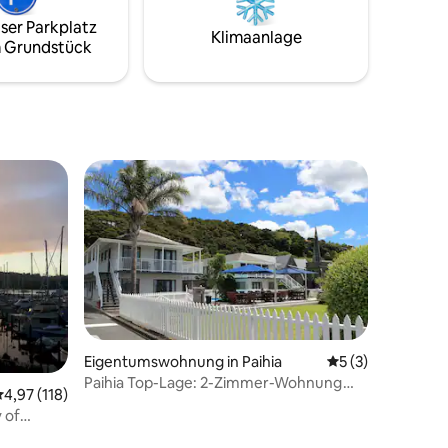
enlosem
erkunden, was Northland zu bieten hat.
ser Parkplatz
Voll ausgestattet, einfach ankommen!
Klimaanlage
 Grundstück
is zur
nicht geeignet
Eigentumswohnung in Paihia
Durchschnittlich
5 (3)
Paihia Top-Lage: 2-Zimmer-Wohnung
urchschnittliche Bewertung: 4,97 von 5, 118 Bewertungen
4,97 (118)
mit Schlafzimmern am Wasser + Pool
 of