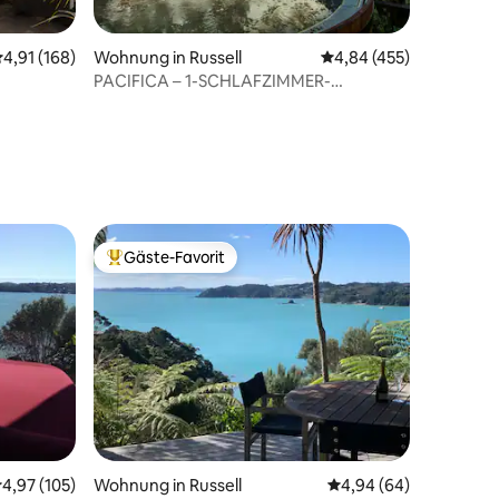
urchschnittliche Bewertung: 4,91 von 5, 168 Bewertungen
4,91 (168)
Wohnung in Russell
Durchschnittliche Bew
4,84 (455)
PACIFICA – 1-SCHLAFZIMMER-
31 Bewertungen
WOHNUNG
Gäste-Favorit
Beliebter Gäste-Favorit.
69 Bewertungen
urchschnittliche Bewertung: 4,97 von 5, 105 Bewertungen
4,97 (105)
Wohnung in Russell
Durchschnittliche Be
4,94 (64)