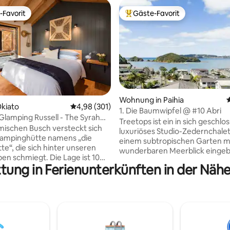
-Favorit
Gäste-Favorit
r Gäste-Favorit.
Beliebter Gäste-Favorit.
Wohnung in Paihia
ewertung: 5 von 5, 135 Bewertungen
Okiato
Durchschnittliche Bewertung: 4,98 von 5, 3
4,98 (301)
1. Die Baumwipfel @ #10 Abri
Glamping Russell - The Syrah
Treetops ist ein in sich geschlo
mischen Busch versteckt sich
luxuriöses Studio-Zedernchalet,
lampinghütte namens „die
einem subtropischen Garten m
te“, die sich hinter unseren
wunderbaren Meerblick eingebe
miegt. Die Lage ist 10
Mit geräumigem, offenem Woh
tung in Ferienunterkünften in der Nähe
on der Gemeinde Russell in der
ausgestattet mit einem Kingsiz
entfernt. Du hast einen
einer Doppel-Spa-Badewanne, 
 eine Kellertür und ein
separaten Dusche, einer voll
t 1 km von der Hütte entfernt.
ausgestatteten Küche, einer R
 deinen Sorgen und entferne
Lounge-Suite, einem Grill auf d
nserem Öko-Retreat vom Netz.
Terrasse sowie Klimaanlage
en Luxus eines Super-
(Wärmepumpe/Klimaregelung)