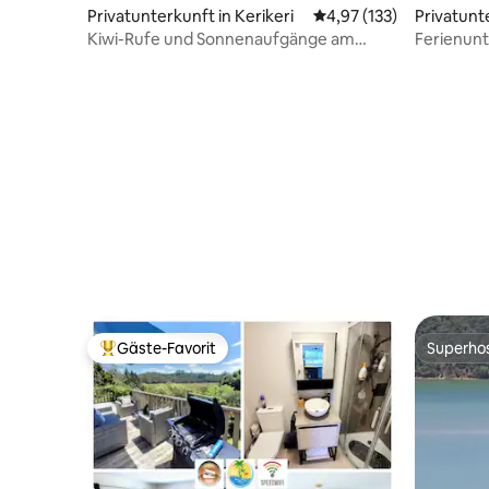
Privatunterkunft in Kerikeri
Durchschnittliche Bewe
4,97 (133)
Privatunte
Kiwi-Rufe und Sonnenaufgänge am
Ferienunt
Kerikeri-Eingang.
Gäste-Favorit
Superho
Beliebter Gäste-Favorit.
Superho