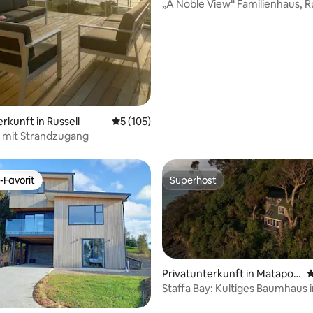
„A Noble View“ Familienhaus, R
of Islands
rkunft in Russell
Durchschnittliche Bewertung: 5 von 5, 1
5 (105)
 mit Strandzugang
-Favorit
Superhost
r Gäste-Favorit.
Superhost
Privatunterkunft in Matapou
D
ri
Staffa Bay: Kultiges Baumhaus i
70er-Jahre