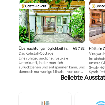
Gäste-Favorit
Gäste
Beliebter Gäste-Favorit.
Beliebte
Übernachtungsmöglichkeit in
Durchschnittliche B
5 (135)
Hütte in 
Waipapa
Das Kuhstall-Cottage
Vineyard 
Shack
Eine ruhige, ländliche, rustikale
Im einhei
Unterkunft, in der man sich
unsere G
zurückziehen und entspannen kann, und
Syrah-Hüt
dennoch nur wenige Minuten von den
Syrah-Reben sch
Beliebte Ausstat
Annehmlichkeiten der Stadt und der
Minuten v
Hauptstraße des Northland entfernt.
Bay of Islands 
Eingebettet auf dem Gelände eines
Weinberg,
9 Acres großen Anwesens auf halber
Restauran
Strecke einer ländlichen Sackgasse und
Entfliehe
in zwei Dritteln eines umgebauten
dich in u
Melkstandgebäudes aus der Mitte des
Genieße d