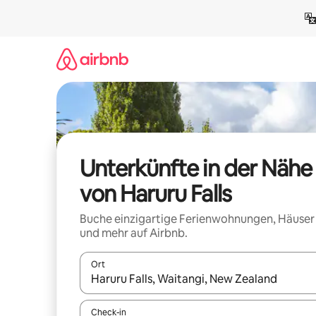
Zu
Inhalten
springen
Unterkünfte in der Nähe
von Haruru Falls
Buche einzigartige Ferienwohnungen, Häuser
und mehr auf Airbnb.
Ort
Wenn Ergebnisse verfügbar sind, navigiere mit d
Check-in