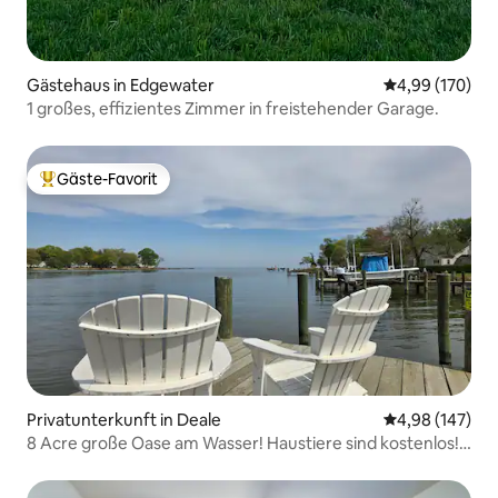
Gästehaus in Edgewater
Durchschnittli
4,99 (170)
1 großes, effizientes Zimmer in freistehender Garage.
Gäste-Favorit
Beliebter Gäste-Favorit.
Privatunterkunft in Deale
Durchschnittli
4,98 (147)
8 Acre große Oase am Wasser! Haustiere sind kostenlos!
140 Fuß Pier