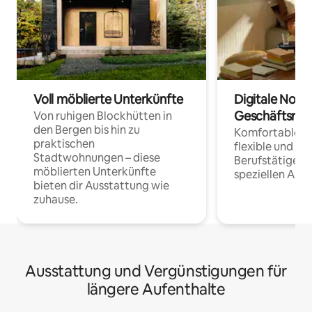
Voll möblierte Unterkünfte
Digitale Noma
Geschäftsrei
Von ruhigen Blockhütten in
den Bergen bis hin zu
Komfortable Un
praktischen
flexible und o
Stadtwohnungen – diese
Berufstätige 
möblierten Unterkünfte
speziellen Arbe
bieten dir Ausstattung wie
zuhause.
Ausstattung und Vergünstigungen für
längere Aufenthalte