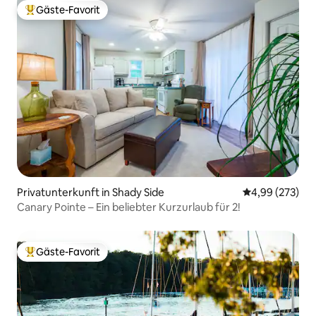
Gäste-Favorit
Beliebter Gäste-Favorit.
Privatunterkunft in Shady Side
Durchschnittli
4,99 (273)
Canary Pointe – Ein beliebter Kurzurlaub für 2!
Gäste-Favorit
Beliebter Gäste-Favorit.