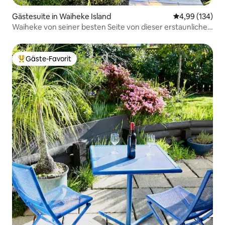
Gästesuite in Waiheke Island
Durchschnittli
4,99 (134)
Waiheke von seiner besten Seite von dieser erstaunlichen
Lage aus.
Gäste-Favorit
Beliebter Gäste-Favorit.