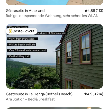
Gästesuite in Auckland
Durchschnittl
4,88 (113)
Ruhige, entspannende Wohnung, sehr schnelles WLAN
Gäste-Favorit
Beliebter Gäste-Favorit.
Gästesuite in Te Henga (Bethells Beach)
Durchschnittl
4,95 (214)
Ara Station – Bed & Breakfast