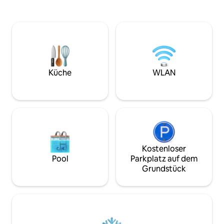
bereitgestellt Genieße volle
Spaziergang vom
Privatsphäre mit deinem eigenen
und der Stadt entfe
Eingang, um nach Belieben zu kommen
wichtigen Veranst
und zu gehen. Meine Gäste sagen alle:
Park, Spark Area, 
„2 Nächte waren nicht genug – wir
Uferpromenade u
wünschten, wir wären länger
Tägliches kontine
geblieben!“ An einer Privatstraße
Selbstbedienung, 
gelegen und wenn du auf der Suche
Kühlschrank und M
Küche
WLAN
nach einem ruhigen Urlaub bist, weg
Kostenloses High
vom Verkehr und den Menschenmassen
Sports/Filme, Ch
entfernt bist, könnte dies der perfekte
Ideal für Kurzaufe
Ort für dich sein!!
Geschäftsreisen u
Keine Reinigungs
Kostenloser
Pool
Parkplatz auf dem
Grundstück