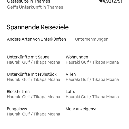
Gästesuite in Thames
Durchschnittli
4,92 (279)
Geffs Unterkunft in Thames
Spannende Reiseziele
Andere Arten von Unterkünften
Unternehmungen
Unterkünfte mit Sauna
Wohnungen
Hauraki Gulf / Tīkapa Moana
Hauraki Gulf / Tīkapa Moana
Unterkünfte mit Frühstück
Villen
Hauraki Gulf / Tīkapa Moana
Hauraki Gulf / Tīkapa Moana
Blockhütten
Lofts
Hauraki Gulf / Tīkapa Moana
Hauraki Gulf / Tīkapa Moana
Bungalows
Mehr anzeigen
Hauraki Gulf / Tīkapa Moana