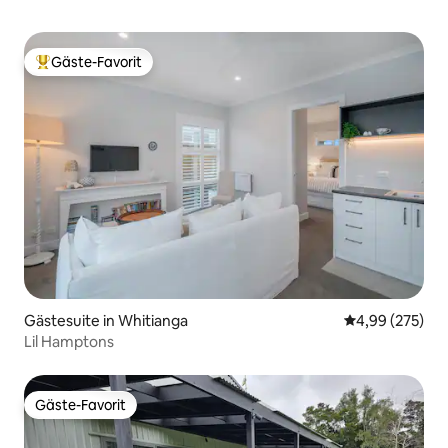
Gäste-Favorit
Beliebter Gäste-Favorit.
Gästesuite in Whitianga
Durchschnittli
4,99 (275)
Lil Hamptons
Gäste-Favorit
Gäste-Favorit