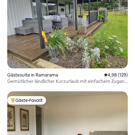
Gästesuite in Ramarama
Durchschnittli
4,98 (129)
Gemütlicher ländlicher Kurzurlaub mit einfachem Zugang
zur Autobahn
Gäste-Favorit
Beliebter Gäste-Favorit.