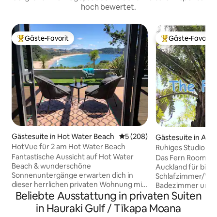
hoch bewertet.
Gäste-Favorit
Gäste-Favorit
Beliebter Gäste-Favorit.
Beliebter Gäste-F
Gästesuite in Hot Water Beach
Durchschnittliche Bewertung
5 (208)
Gästesuite in Auc
HotVue für 2 am Hot Water Beach
Ruhiges Studio in 
und Frühstück
Fantastische Aussicht auf Hot Water
Das Fern Room – r
Beach & wunderschöne
Auckland für bis z
Sonnenuntergänge erwarten dich in
Schlafzimmer/Wo
dieser herrlichen privaten Wohnung mit
Badezimmer und Inne
Beliebte Ausstattung in privaten Suiten
eigenem Bad & Küchenzeile. Entspanne
Minuten zu den 
dich im Spa-Pool mit herrlichem Blick auf
Geschäften, dem 
in Hauraki Gulf / Tīkapa Moana
den Strand. Spa-Bademäntel werden
Autobahn; nur ei