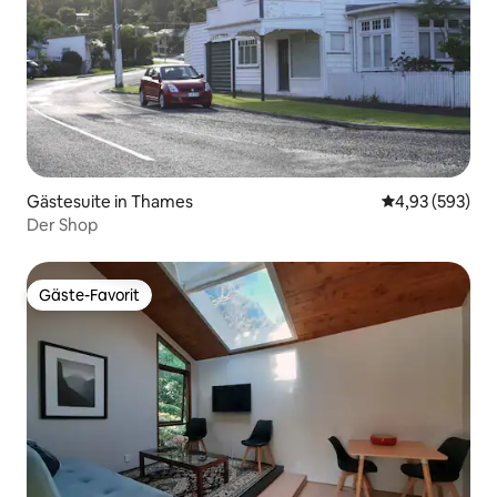
Gästesuite in Thames
Durchschnittli
4,93 (593)
Der Shop
Gäste-Favorit
Gäste-Favorit