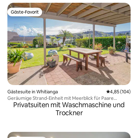
Gäste-Favorit
Gäste-Favorit
Gästesuite in Whitianga
Durchschnittli
4,85 (104)
Geräumige Strand-Einheit mit Meerblick für Paare
Privatsuiten mit Waschmaschine und
und/oder Gäste
Trockner