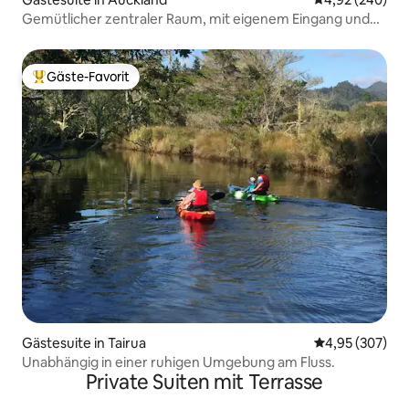
Gemütlicher zentraler Raum, mit eigenem Eingang und
eigenem Bad
Gäste-Favorit
Beliebter Gäste-Favorit.
Gästesuite in Tairua
Durchschnittli
4,95 (307)
Unabhängig in einer ruhigen Umgebung am Fluss.
Private Suiten mit Terrasse