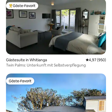
Gäste-Favorit
Beliebter Gäste-Favorit.
Gästesuite in Whitianga
Durchschnittli
4,97 (950)
Twin Palms: Unterkunft mit Selbstverpflegung
Gäste-Favorit
Gäste-Favorit