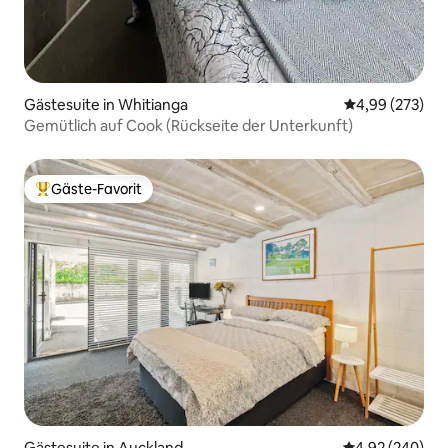
Gästesuite in Whitianga
Durchschnittli
4,99 (273)
Gemütlich auf Cook (Rückseite der Unterkunft)
Gäste-Favorit
Beliebter Gäste-Favorit.
Gästesuite in Auckland
Durchschnittli
4,92 (240)