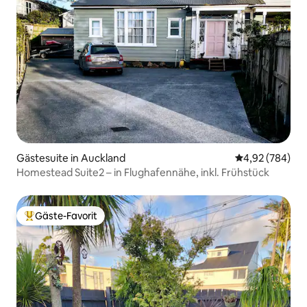
Gästesuite in Auckland
Durchschnittli
4,92 (784)
Homestead Suite2 – in Flughafennähe, inkl. Frühstück
Gäste-Favorit
Beliebter Gäste-Favorit.