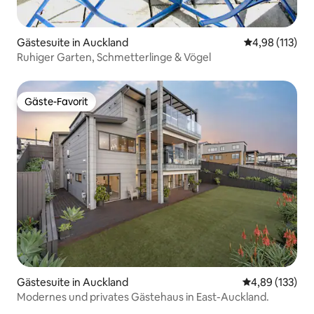
Gästesuite in Auckland
Durchschnittl
4,98 (113)
Ruhiger Garten, Schmetterlinge & Vögel
Gäste-Favorit
Gäste-Favorit
Gästesuite in Auckland
Durchschnittl
4,89 (133)
Modernes und privates Gästehaus in East-Auckland.