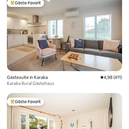
Gäste-Favorit
Beliebter Gäste-Favorit.
Gästesuite in Karaka
Durchschnittl
4,98 (411)
Karaka Rural Gästehaus
Gäste-Favorit
Beliebter Gäste-Favorit.