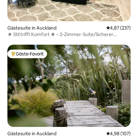
Gästesuite in Auckland
Durchschnittli
4,87 (237)
★ Stil trifft Komfort ★ – 2-Zimmer-Suite/Sicherer
Parkplatz
Gäste-Favorit
Beliebter Gäste-Favorit.
Gästesuite in Auckland
Durchschnittli
4,98 (107)