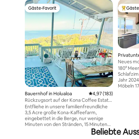
Gäste-Favorit
Gäste
Gäste-Favorit
Beliebte
Privatunt
ona
Neues m
Interieur
180° Meer
Schlafzim
Jahr 202
Möbeln 1
mehr als 
Bauernhof in Holualoa
Durchschnittliche Bewe
4,97 (183)
Grundstüc
Rückzugsort auf der Kona Coffee Estate
Waldkulis
| Blick auf Ozean und Sonnenuntergang
Entfliehe in unsere familienfreundliche
einschlie
3,5 Acre große Kona-Kaffeefarm,
Kahaluu 9
eingebettet in die Berge, nur wenige
Kona zum 
Minuten von den Stränden, 15 Minuten
bei Sonn
Beliebte Aus
von Kailua-Kona und 5 Minuten von
Entspanne
Captain Cook entfernt. Kinder können
große Ter