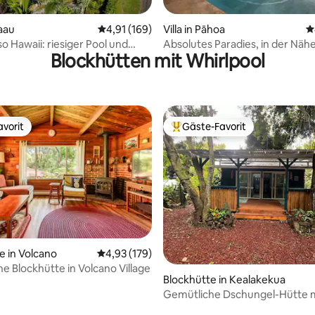
ertung: 4,96 von 5, 72 Bewertungen
eaau
Durchschnittliche Bewertung: 4,91 von 5, 1
4,91 (169)
Villa in Pāhoa
D
iso Hawaii: riesiger Pool und
Absolutes Paradies, in der Näh
Blockhütten mit Whirlpool
 Bis zu 12
Kehena Beach, Meerblick
vorit
Gäste-Favorit
vorit
Beliebter Gäste-Favorit.
ertung: 4,89 von 5, 19 Bewertungen
e in Volcano
Durchschnittliche Bewertung: 4,93 von 5, 1
4,93 (179)
e Blockhütte in Volcano Village
Blockhütte in Kealakekua
Gemütliche Dschungel-Hütte m
Schlafzimmern (TA-154-746-26