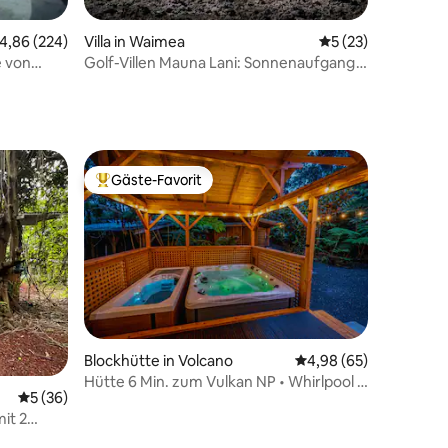
69 Bewertungen
urchschnittliche Bewertung: 4,86 von 5, 224 Bewertungen
4,86 (224)
Villa in Waimea
Durchschnittliche
5 (23)
e von
Golf-Villen Mauna Lani: Sonnenaufgang
am Privatstrand
Gäste-Favorit
Beliebter Gäste-Favorit.
79 Bewertungen
Blockhütte in Volcano
Durchschnittliche Be
4,98 (65)
Hütte 6 Min. zum Vulkan NP • Whirlpool •
Durchschnittliche Bewertung: 5 von 5, 36 Bewertungen
5 (36)
Kaltes Bad
it 2
56-01)