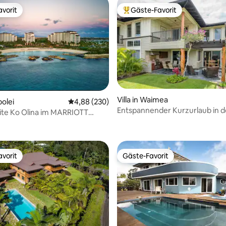
vorit
Gäste-Favorit
vorit
Beliebter Gäste-Favorit.
Villa in Waimea
Bewertung: 5 von 5, 43 Bewertungen
polei
Durchschnittliche Bewertung: 4,88 von 5, 2
4,88 (230)
Entspannender Kurzurlaub in d
ite Ko Olina im MARRIOTT
Villas Mauna Lani Beach
ub
vorit
Gäste-Favorit
vorit
Gäste-Favorit