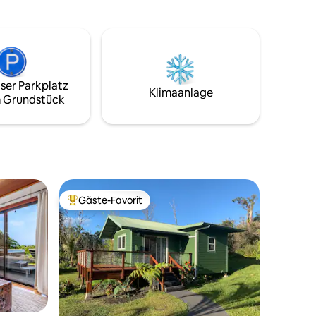
ianischen
eigenen privaten Eingang zur Ohana und
kostenlose Parkplätze für 1 Auto.
vor deiner
Genieße den Dschungel und die
Tiergeräusche sowie den Meerblick.
mmer
Keine Klimaanlage, kein eigenständiger
Check-in. Katzen und Hunde auf dem
ser Parkplatz
Grundstück.
Klimaanlage
 Grundstück
Gäste-Favorit
Beliebter Gäste-Favorit.