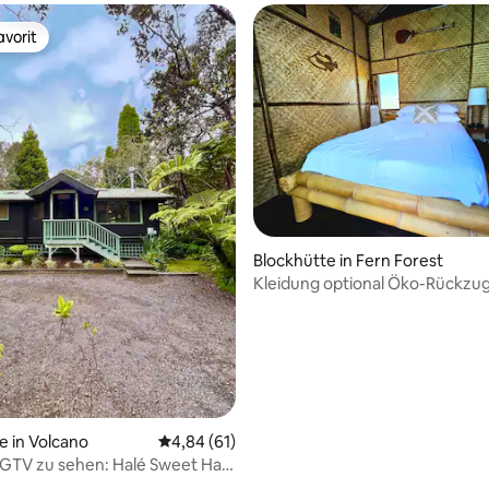
vorit
vorit
Blockhütte in Fern Forest
Kleidung optional Öko-Rückzug
Hütte#2
e in Volcano
Durchschnittliche Bewertung: 4,84 von 5, 
4,84 (61)
GTV zu sehen: Halé Sweet Halé
 von VNP)