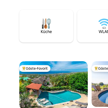
unsere freundlichen Hühner füttern,
verfügen
Geckos beobachten und das üppige
Klimaanla
Gelände mit Kaffeebäumen, Obst und
Zoll-Luxu
Blumen erkunden. Das moderne
Nachbarsc
Bauernhaus mit 3 Schlafzimmern und 2
Badezimmern verfügt über eine
geräumige Veranda, die sich perfekt für
Küche
WLA
Familienmahlzeiten, morgendlichen
Kaffee und Sternenbeobachtung eignet.
Genieße die kühle Bergbrise, eine
erfrischende Auszeit von der Hitze an
der Küste und die Magie des Kona-
Kaffees.
Gäste-Favorit
Gäste
Beliebter Gäste-Favorit.
Beliebte