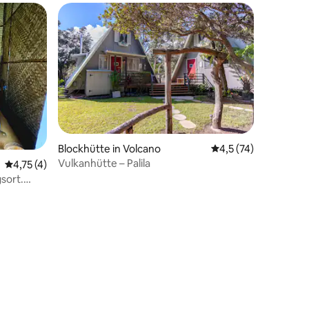
Blockhütte in Volcano
Durchschnittliche B
4,5 (74)
Vulkanhütte – Palila
Durchschnittliche Bewertung: 4,75 von 5, 4 Bewertungen
4,75 (4)
sort.
61 Bewertungen