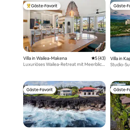
Gäste-Favorit
Gäste-Fa
Beliebter Gäste-Favorit.
Gäste-Fa
Villa in Wailea-Makena
Durchschnittliche 
5 (43)
Villa in Ka
Luxuriöses Wailea-Retreat mit Meerblick
Studio-Su
und Sonnenuntergang
Beach Cl
Gäste-Favorit
Gäste-Fa
Gäste-Favorit
Gäste-Fa