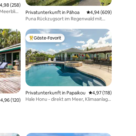
02 Bewertungen
urchschnittliche Bewertung: 4,98 von 5, 258 Bewertungen
4,98 (258)
 Meerblick
Privatunterkunft in Pāhoa
Durchschnittliche Bew
4,94 (609)
Puna Rückzugsort im Regenwald mit
heißer Quelle: Green Bamboo
Gäste-Favorit
Beliebter Gäste-Favorit.
Privatunterkunft in Papaikou
Durchschnittliche Bew
4,97 (118)
10 Bewertungen
Hale Honu - direkt am Meer, Klimaanlage,
urchschnittliche Bewertung: 4,96 von 5, 120 Bewertungen
4,96 (120)
Pool, Whirlpool