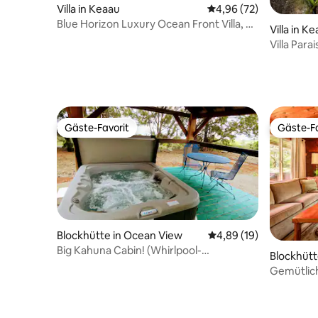
Villa in Keaau
Durchschnittliche Bew
4,96 (72)
Blue Horizon Luxury Ocean Front Villa, 3
Villa in K
Schlafzimmer
Villa Para
Whirlpool.
Gäste-Favorit
Gäste-Fa
Gäste-Favorit
Gäste-Fa
Blockhütte in Ocean View
Durchschnittliche Bew
4,89 (19)
Big Kahuna Cabin! (Whirlpool-
Blockhütt
Kurzurlaub) -Meerblick-
Gemütlich