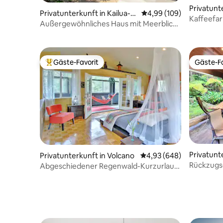
Privatunt
Privatunterkunft in Kailua-K
Durchschnittliche Bewe
4,99 (109)
Kaffeefar
ona
Außergewöhnliches Haus mit Meerblick
– Pool und atemberaubende Aussicht
Gäste-Favorit
Gäste-Fa
Beliebter Gäste-Favorit.
Gäste-Fa
Privatunt
Privatunterkunft in Volcano
Durchschnittliche Bewe
4,93 (648)
Rückzugs
Abgeschiedener Regenwald-Kurzurlaub!
Außenkam
Whirlpool! Vulkan!