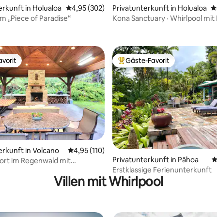
erkunft in Holualoa
Durchschnittliche Bewertung: 4,95 von 5, 3
4,95 (302)
Privatunterkunft in Holualoa
D
rtung: 4,99 von 5, 109 Bewertungen
m „Piece of Paradise“
Kona Sanctuary · Whirlpool mit
· Klimaanlage
vorit
Gäste-Favorit
vorit
Beliebter Gäste-Favorit.
erkunft in Volcano
Durchschnittliche Bewertung: 4,95 von 5, 1
4,95 (110)
rtung: 4,93 von 5, 648 Bewertungen
Privatunterkunft in Pāhoa
D
ort im Regenwald mit
Erstklassige Ferienunterkunft
in und Whirlpool
Villen mit Whirlpool