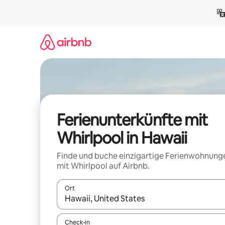
Zu
Inhalten
springen
Ferienunterkünfte mit
Whirlpool in Hawaii
Finde und buche einzigartige Ferienwohnung
mit Whirlpool auf Airbnb.
Ort
Wenn Ergebnisse verfügbar sind, navigiere mit d
Check-in