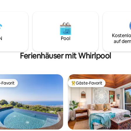
Waikiki, um einen echten hawai
 über eine brandneue
Lebensstil zu erleben. Schnorchle,
ge. Doppel-Geschirrspüler 85-
boogie-bord oder surfe direkt 
sfernseher Äußerst sichere
Tür. Das Erwachen im Rhythmus des
haft mit privatem Tor
Ozeans kann dein Leben für i
verändern.
Kostenlo
N
Pool
auf dem
Ferienhäuser mit Whirlpool
-Favorit
Gäste-Favorit
r Gäste-Favorit.
Beliebter Gäste-Favorit.