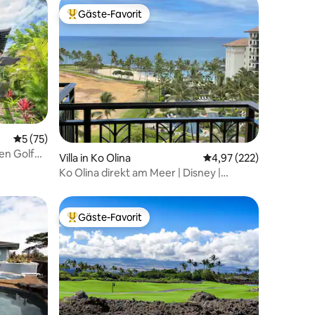
Gäste-Favorit
Beliebter Gäste-Favorit.
Durchschnittliche Bewertung: 5 von 5, 75 Bewertungen
5 (75)
30 Bewertungen
en Golf
Villa in Ko Olina
Durchschnittliche Bew
4,97 (222)
Ko Olina direkt am Meer | Disney |
Nächste Verfügbarkeit 28.09.
Gäste-Favorit
Beliebter Gäste-Favorit.