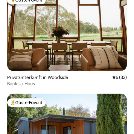
Gäste-Favorit
Beliebter Gäste-Favorit.
Privatunterkunft in Woodside
Durchschn
5 (33)
Banksia-Haus
Gäste-Favorit
Beliebter Gäste-Favorit.