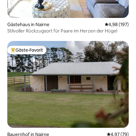
Gästehaus in Nairne
Durchschnittli
4,98 (197)
Stilvoller Rückzugsort für Paare im Herzen der Hügel
Gäste-Favorit
Beliebter Gäste-Favorit.
Bauernhof in Nairne
Durchschnittl
4,97 (79)