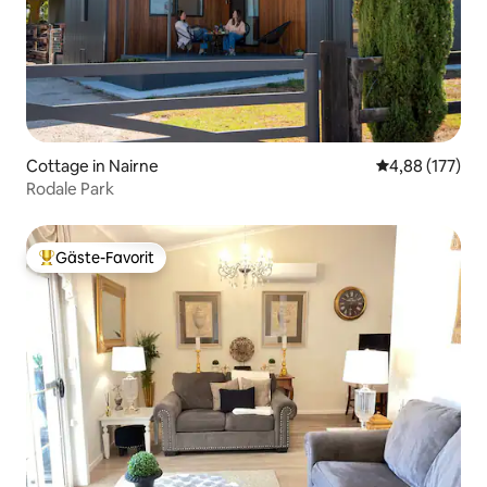
Cottage in Nairne
Durchschnittl
4,88 (177)
Rodale Park
Gäste-Favorit
Beliebter Gäste-Favorit.