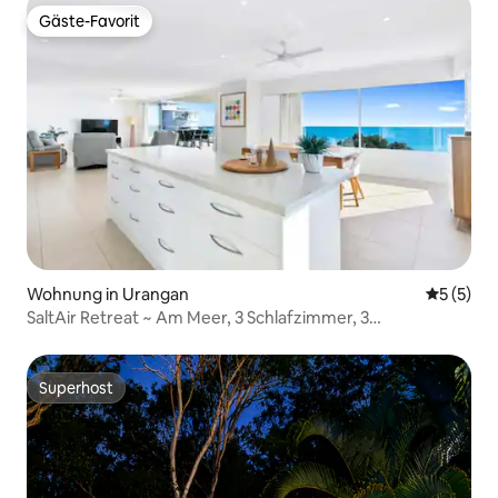
Gäste-Favorit
Gäste-Favorit
Wohnung in Urangan
Durchsch
5 (5)
SaltAir Retreat ~ Am Meer, 3 Schlafzimmer, 3
Badezimmer, Platz für 6 Personen.
Superhost
Superhost