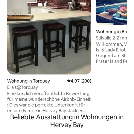
Wohnung in Boora
Stilvolle 2-Zimme
inkl., in der Nähe v
Willkommen, WIR s
Is. & Lady Elliot. R
Gegend am Stadtr
Fraser Island Ferr
Flughafen/Geschä
Stadt/Jachthafen 
Leistungs-Verhält
Wohnung in Torquay
Durchschnittliche Bewertung: 4
4,97 (200)
(im Erdgeschoss) 
Ella's@Torquay
es NICHT für Kind
Eine kürzlich veröffentlichte Bewertung
geeignet ist. Pool, 
für meine wunderschöne Airbnb-Einheit
Frühstück inklusiv
: Dies war die perfekte Unterkunft für
Buchungsagenten fü
unsere Familie in Hervey Bay. Jackies
Tours, 4wd Miete
Beliebte Ausstattung in Wohnungen in
Unterkunft ist geräumig, wirklich hell
Lady Elliot Is.. Di
und die Küche und die Waschküche
Hervey Bay
im Erdgeschoss m
waren wirklich gut ausgestattet. Riesige
Geeignet für gro
Klimaanlage und großer Fernseher,