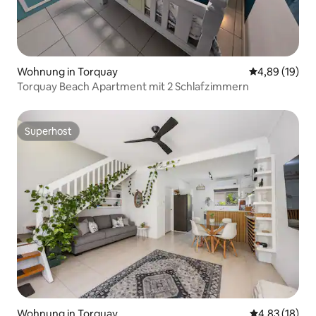
Wohnung in Torquay
Durchschnitt
4,89 (19)
Torquay Beach Apartment mit 2 Schlafzimmern
Superhost
Superhost
Wohnung in Torquay
Durchschnitt
4,83 (18)