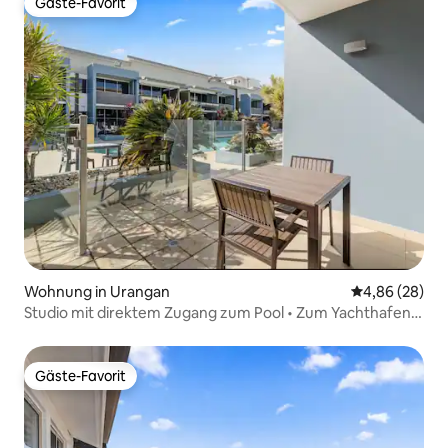
Gäste-Favorit
Gäste-Favorit
Wohnung in Urangan
Durchschnittl
4,86 (28)
Studio mit direktem Zugang zum Pool • Zum Yachthafen
zu Fuß
Gäste-Favorit
Gäste-Favorit