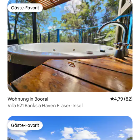
Gäste-Favorit
Gäste-Favorit
Wohnung in Booral
Durchschnitt
4,79 (82)
Villa 521 Banksia Haven Fraser-Insel
Gäste-Favorit
Gäste-Favorit