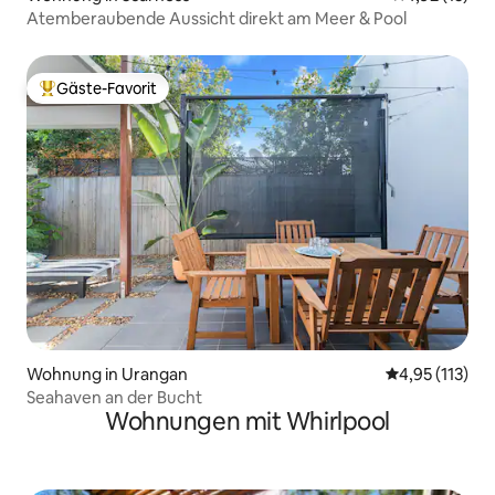
Atemberaubende Aussicht direkt am Meer & Pool
Gäste-Favorit
Beliebter Gäste-Favorit.
Wohnung in Urangan
Durchschnittl
4,95 (113)
Seahaven an der Bucht
Wohnungen mit Whirlpool