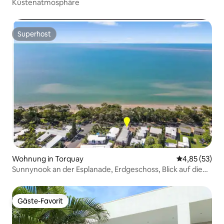
Küstenatmosphäre
Superhost
Superhost
Wohnung in Torquay
Durchschnitt
4,85 (53)
Sunnynook an der Esplanade, Erdgeschoss, Blick auf die
BUCHT
Gäste-Favorit
Gäste-Favorit