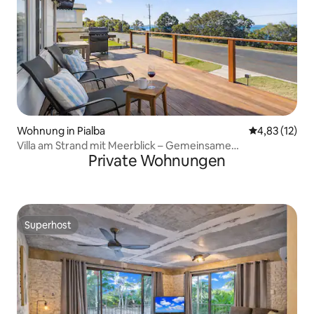
Wohnung in Pialba
Durchschnitt
4,83 (12)
Villa am Strand mit Meerblick – Gemeinsame
Private Wohnungen
Stromtankstelle für Elektroautos
Superhost
Superhost