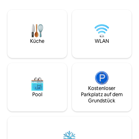
Wohnwagen, Boot
schnelles WLAN Es gibt eine große
private Veranda mit Außen-Sofas und
einer Aussicht, wo wir es genossen
haben, Sonnenaufgänge/-untergänge
zu beobachten. Die Lage war auch
perfekt für uns – nah genug, um in 5–10
Minuten zum Strand von Torquay zu
Küche
WLAN
laufen, ein paar Straßen zurückgesetzt
in einer ruhigen Sackgasse
Kostenloser
Pool
Parkplatz auf dem
Grundstück