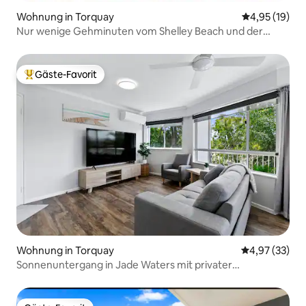
Wohnung in Torquay
Durchschnitt
4,95 (19)
Nur wenige Gehminuten vom Shelley Beach und der
Esplanade entfernt
Gäste-Favorit
Beliebter Gäste-Favorit.
Wohnung in Torquay
Durchschnitt
4,97 (33)
Sonnenuntergang in Jade Waters mit privater
Dachterrasse