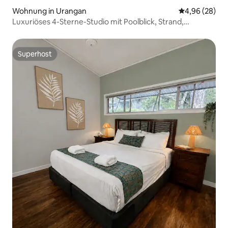
Wohnung in Urangan
Durchschnittl
4,96 (28)
Luxuriöses 4-Sterne-Studio mit Poolblick, Strand,
Restaurants.
Superhost
Superhost