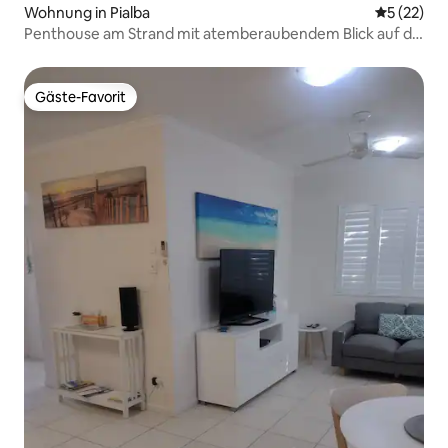
Wohnung in Pialba
Durchschn
5 (22)
Penthouse am Strand mit atemberaubendem Blick auf die
Dachterrasse und das Meer
Gäste-Favorit
Gäste-Favorit