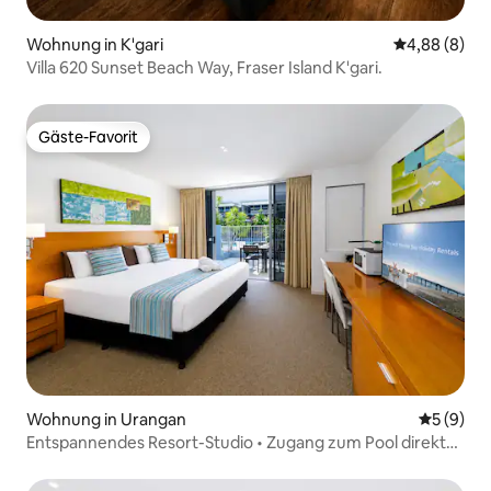
Wohnung in K'gari
Durchschnitt
4,88 (8)
Villa 620 Sunset Beach Way, Fraser Island K'gari.
Gäste-Favorit
Gäste-Favorit
Wohnung in Urangan
Durchschn
5 (9)
Entspannendes Resort-Studio • Zugang zum Pool direkt
vom Zimmer