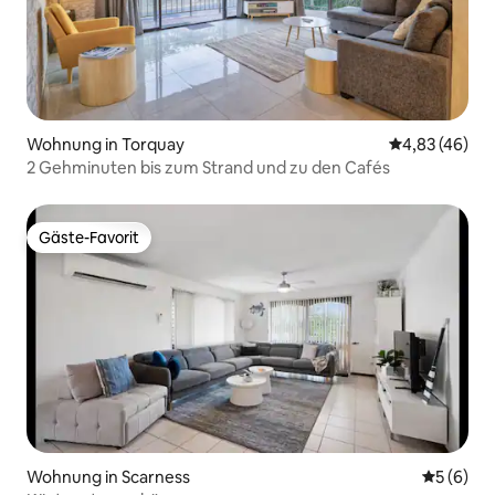
Wohnung in Torquay
Durchschnittl
4,83 (46)
2 Gehminuten bis zum Strand und zu den Cafés
Gäste-Favorit
Gäste-Favorit
Wohnung in Scarness
Durchschn
5 (6)