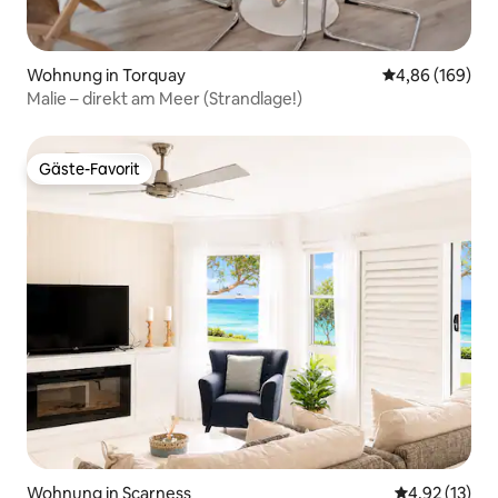
Wohnung in Torquay
Durchschnittli
4,86 (169)
Malie – direkt am Meer (Strandlage!)
Gäste-Favorit
Gäste-Favorit
Wohnung in Scarness
Durchschnitt
4,92 (13)