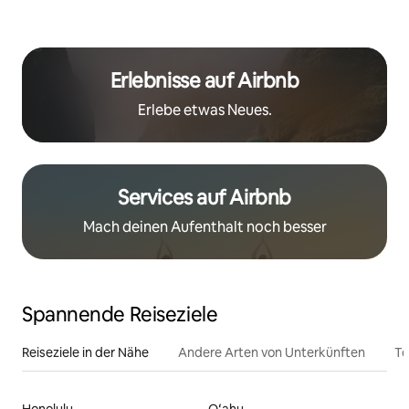
Erlebnisse auf Airbnb
Erlebe etwas Neues.
Services auf Airbnb
Mach deinen Aufenthalt noch besser
Spannende Reiseziele
Reiseziele in der Nähe
Andere Arten von Unterkünften
To
Honolulu
Oʻahu