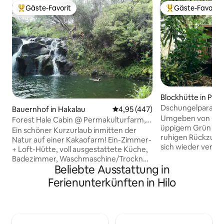
Gäste-Favorit
Gäste-Favorit
Beliebter Gäste-Favorit.
Beliebter Gäste-F
Blockhütte in Pun
Dschungelparadies
Bauernhof in Hakalau
Durchschnittliche Bewertung: 4
4,95 (447)
Farm
Umgeben von Ob
Forest Hale Cabin @ Permakulturfarm,
üppigem Grün biet
Wasserfall
Ein schöner Kurzurlaub inmitten der
ruhigen Rückzugsor
Natur auf einer Kakaofarm! Ein-Zimmer-
sich wieder verbi
+ Loft-Hütte, voll ausgestattete Küche,
möchten. Unsere 
Badezimmer, Waschmaschine/Trockner,
versteckte Hütte l
Beliebte Ausstattung in
sonnige Veranda, auf unserer
Gehminuten vom M
netzunabhängigen Permakulturfarm
Ferienunterkünften in Hilo
der perfekte Ort f
auf Big Island. Die Hütte liegt in einem
entspannen und in
Nahrungswald, nur wenige hundert
einzutauchen. Voll
Meter von einem atemberaubenden
und dennoch luxur
Wasserfall mit Schwimmloch in einem
Egal, ob du dich in