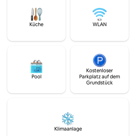
ruhigen Bambushain entfernt. Ein
Umgebung entspa
Kingsize-Bett im Schlafzimmer, zwei
Permakultur lern
Einzelbetten im Loft, das eine niedrige
Bauernhof besuch
Decke hat und über eine steile, schmale
haben für jeden e
Treppe erreichbar ist. Freier Eintritt in
Küche
WLAN
Haven ist netzuna
den botanischen Garten. Bio-Eier,
Solarenergie betr
hausgemachte Schokolade am
Bauernstand!
Kostenloser
Pool
Parkplatz auf dem
Grundstück
Klimaanlage