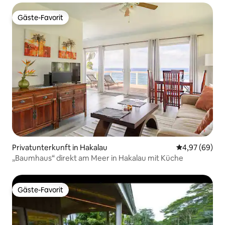
Gäste-Favorit
Gäste-Favorit
Privatunterkunft in Hakalau
Durchschnittl
4,97 (69)
„Baumhaus“ direkt am Meer in Hakalau mit Küche
Gäste-Favorit
Gäste-Favorit