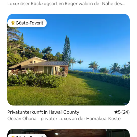
Luxuriöser Rückzugsort im Regenwald in der Nähe des
Vulkans Nat. Park
Gäste-Favorit
Beliebter Gäste-Favorit.
Privatunterkunft in Hawaii County
Durchschni
5 (24)
Ocean Ohana – privater Luxus an der Hamakua-Küste