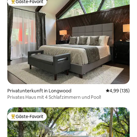
Gäste-Favorit
Beliebter Gäste-Favorit.
Privatunterkunft in Longwood
Durchschnittl
4,99 (135)
Privates Haus mit 4 Schlafzimmern und Pool!
Gäste-Favorit
Beliebter Gäste-Favorit.