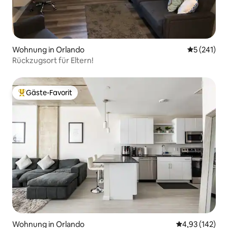
Wohnung in Orlando
Durchschni
5 (241)
Rückzugsort für Eltern!
Gäste-Favorit
Beliebter Gäste-Favorit.
Wohnung in Orlando
Durchschnittl
4,93 (142)