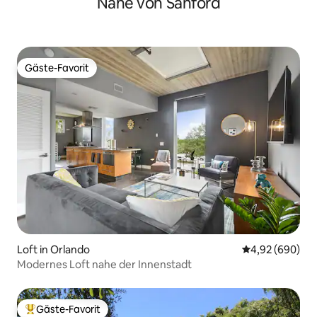
Nähe von Sanford
Gäste-Favorit
Gäste-Favorit
Loft in Orlando
Durchschnittli
4,92 (690)
Modernes Loft nahe der Innenstadt
Gäste-Favorit
Beliebter Gäste-Favorit.