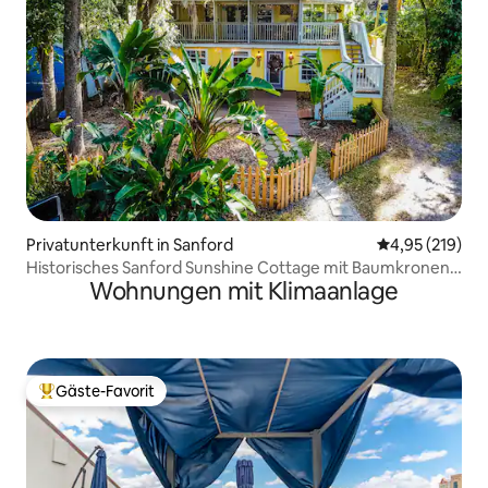
Privatunterkunft in Sanford
Durchschnittl
4,95 (219)
Historisches Sanford Sunshine Cottage mit Baumkronen-
Wohnungen mit Klimaanlage
Suite
Gäste-Favorit
Beliebter Gäste-Favorit.