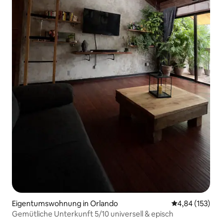
Eigentumswohnung in Orlando
Durchschnittl
4,84 (153)
Gemütliche Unterkunft 5/10 universell & episch