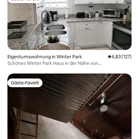
Gäste-Favorit
Eigentumswohnung in Winter Park
Durchschnittl
4,83 (127)
Schönes Winter Park Haus in der Nähe von
Krankenhäusern!
Gäste-Favorit
Gäste-Favorit