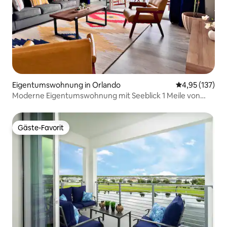
Eigentumswohnung in Orlando
Durchschnittl
4,95 (137)
Moderne Eigentumswohnung mit Seeblick 1 Meile von
Disney entfernt
Gäste-Favorit
Gäste-Favorit