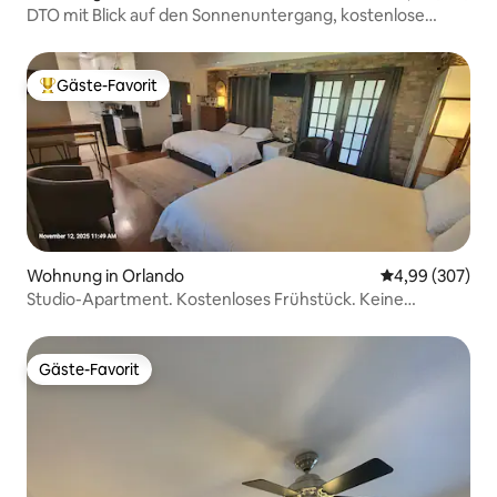
DTO mit Blick auf den Sonnenuntergang, kostenlose
Parkplätze – 15 Min. von Universal entfernt
Gäste-Favorit
Beliebter Gäste-Favorit.
Wohnung in Orlando
Durchschnittli
4,99 (307)
Studio-Apartment. Kostenloses Frühstück. Keine
Reinigungsgebühr. 2 Kingsize-Betten
Gäste-Favorit
Gäste-Favorit