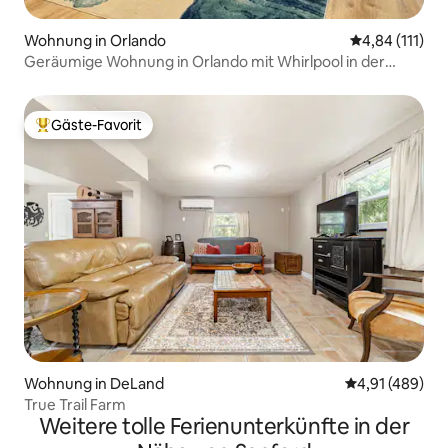
Wohnung in Orlando
Durchschnittl
4,84 (111)
Geräumige Wohnung in Orlando mit Whirlpool in der
Nähe der Disney Parks!
Gäste-Favorit
Beliebter Gäste-Favorit.
Wohnung in DeLand
Durchschnittli
4,91 (489)
True Trail Farm
Weitere tolle Ferienunterkünfte in der