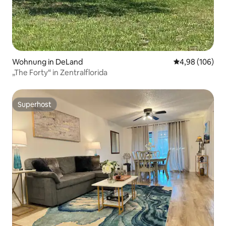
Wohnung in DeLand
Durchschnittli
4,98 (106)
„The Forty“ in Zentralflorida
Superhost
Superhost