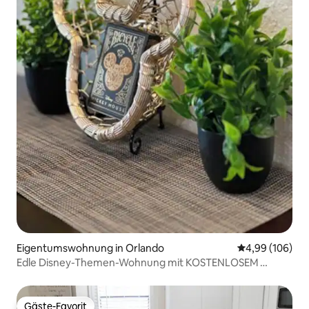
Eigentumswohnung in Orlando
Durchschnittli
4,99 (106)
Edle Disney-Themen-Wohnung mit KOSTENLOSEM
Shuttle!
Gäste-Favorit