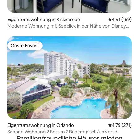
Eigentumswohnung in Kissimmee
Durchschnittl
4,91 (159)
Moderne Wohnung mit Seeblick in der Nähe von Disney
3151
Gäste-Favorit
Gäste-Favorit
Eigentumswohnung in Orlando
Durchschnittl
4,79 (271)
Schöne Wohnung 2 Betten 2 Bäder episch/universell
Familienfreundliche Häuser mieten