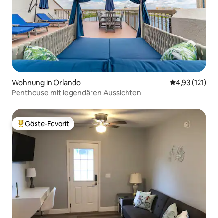
Wohnung in Orlando
Durchschnittl
4,93 (121)
Penthouse mit legendären Aussichten
Gäste-Favorit
Beliebter Gäste-Favorit.