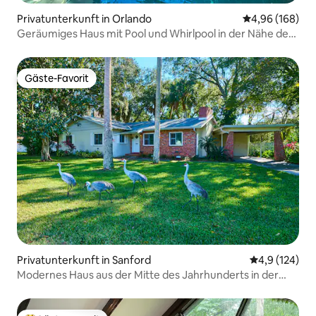
Privatunterkunft in Orlando
Durchschnittli
4,96 (168)
Geräumiges Haus mit Pool und Whirlpool in der Nähe der
Innenstadt
Gäste-Favorit
Gäste-Favorit
Privatunterkunft in Sanford
Durchschnitt
4,9 (124)
Modernes Haus aus der Mitte des Jahrhunderts in der
Nähe der Innenstadt von Sanford