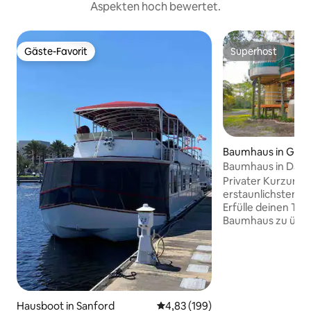
Aspekten hoch bewertet.
Gäste-Favorit
Superhost
Gäste-Favorit
Superhost
Baumhaus in Gen
Baumhaus in Danvi
Privater Kurzurlaub
erstaunlichsten F
Erfülle deinen Tra
Baumhaus zu überna
Sicherheitsgründen
Veranstaltungsort
gedacht. Wir könn
Haustiere unterb
verfügt über ein
eine private Dusc
Hausboot in Sanford
Durchschnittliche Bewertung: 4
4,83 (199)