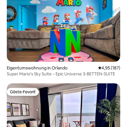
Eigentumswohnung in Orlando
Durchschnittl
4,95 (187)
Super Mario's Sky Suite – Epic Universe 3-BETTEN-SUITE
Gäste-Favorit
Gäste-Favorit