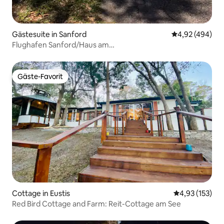
Gästesuite in Sanford
Durchschnittli
4,92 (494)
Flughafen Sanford/Haus am
See/Boombah/Veranstaltungsort 1902
Gäste-Favorit
Gäste-Favorit
Cottage in Eustis
Durchschnittl
4,93 (153)
Red Bird Cottage and Farm: Reit-Cottage am See