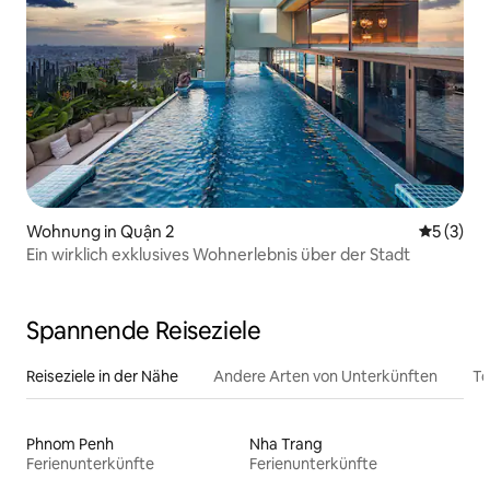
Wohnung in Quận 2
Durchsch
5 (3)
Ein wirklich exklusives Wohnerlebnis über der Stadt
Spannende Reiseziele
Reiseziele in der Nähe
Andere Arten von Unterkünften
To
Phnom Penh
Nha Trang
Ferienunterkünfte
Ferienunterkünfte