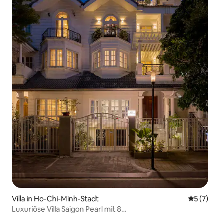
Villa in Ho-Chi-Minh-Stadt
Durchsch
5 (7)
Luxuriöse Villa Saigon Pearl mit 8
Schlafzimmern~Geräumig~Am Fluss