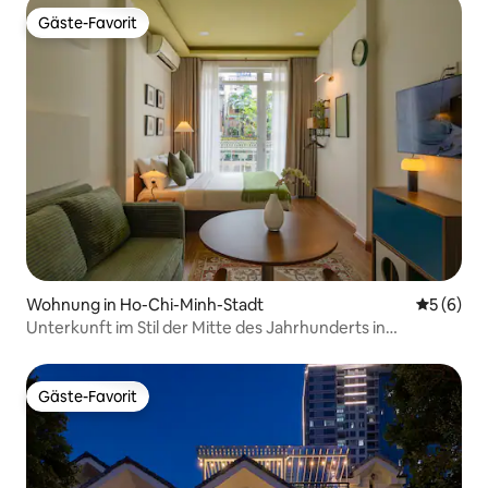
Gäste-Favorit
Gäste-Favorit
Wohnung in Ho-Chi-Minh-Stadt
Durchschn
5 (6)
Unterkunft im Stil der Mitte des Jahrhunderts in
American & Saigon | 3 Personen, 5 Minuten von D1
entfernt
Gäste-Favorit
Gäste-Favorit