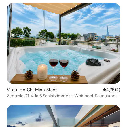
Villa in Ho-Chi-Minh-Stadt
Durchschnit
4,75 (4)
Zentrale D1-Villa|6 Schlafzimmer + Whirlpool, Sauna und
Grill auf der Dachterrasse