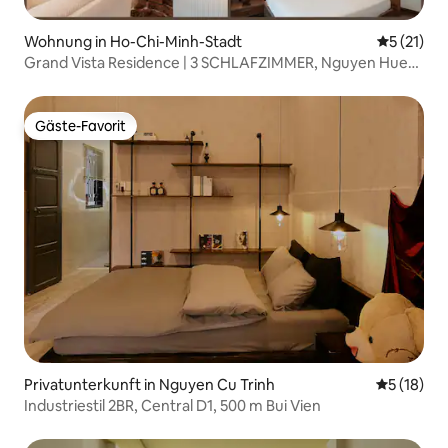
Wohnung in Ho-Chi-Minh-Stadt
Durchschn
5 (21)
Grand Vista Residence | 3 SCHLAFZIMMER, Nguyen Hue
Walking Street
Gäste-Favorit
Gäste-Favorit
Privatunterkunft in Nguyen Cu Trinh
Durchschn
5 (18)
Industriestil 2BR, Central D1, 500 m Bui Vien