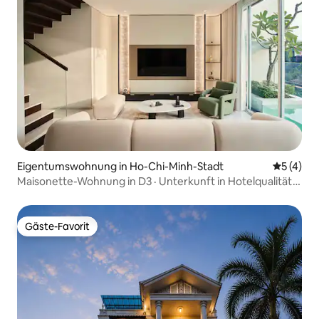
Eigentumswohnung in Ho-Chi-Minh-Stadt
Durchsch
5 (4)
Maisonette-Wohnung in D3 · Unterkunft in Hotelqualität
von Neutron Living
Gäste-Favorit
Gäste-Favorit