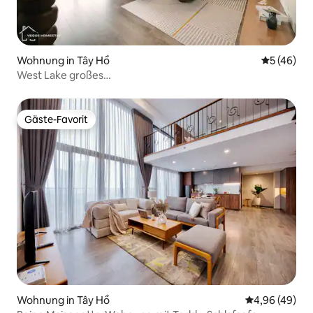
Wohnung in Tây Hồ
Durchschni
5 (46)
West Lake großes
Zimmer/Balkon/Waschmaschine/Küche/Aufzug 6.1
Gäste-Favorit
Gäste-Favorit
Wohnung in Tây Hồ
Durchschnittl
4,96 (49)