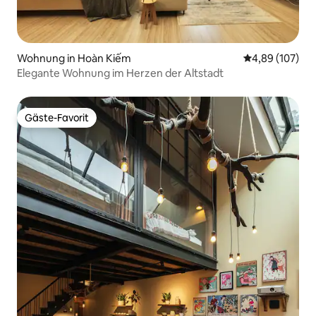
Wohnung in Hoàn Kiếm
Durchschnittli
4,89 (107)
Elegante Wohnung im Herzen der Altstadt
Gäste-Favorit
Gäste-Favorit