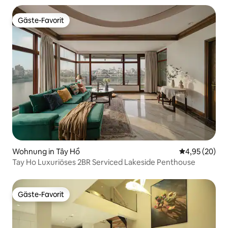
Gäste-Favorit
Gäste-Favorit
Wohnung in Tây Hồ
Durchschnittl
4,95 (20)
Tay Ho Luxuriöses 2BR Serviced Lakeside Penthouse
Gäste-Favorit
Gäste-Favorit