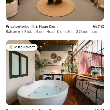
Privatunterkunft in Hoan Kiem
Durchschn
5 (18)
Balkon mit Blick auf den Hoan-Kiem-See | 3 Queensize-
Betten | 6 Personen | 20 % Rabatt
Gäste-Favorit
Beliebter Gäste-Favorit.