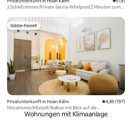
Privatunterkunft in Hoan Kiem
Durchschn
5 (9)
2 Schlafzimmer/Private Sauna-Whirlpool/2 Minuten zum
See
Gäste-Favorit
Gäste-Favorit
Privatunterkunft in Hoàn Kiếm
Durchschnittl
4,85 (197)
MocaHome/Altstadt/Balkon mit Blick auf die
Wohnungen mit Klimaanlage
Fußgängerzone