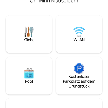
Chi Minh Mausoleum
ikonischen Sehenswürdigkeiten in
ausgestattete Küche - Kost
einem lebhaften, charaktervollen
Gepäckaufbewahr
Viertel. -Aufstieg - Voll ausgestattete
Kostenloses Wasse
und ausgestattete Küche - NetflixTV -
Gemeinschaftsbere
Kostenlose Waschmaschine und
Gehminuten bis zu
Trockner (PA) - 10 Gehminuten zur
Gehminuten zum 
Altstadt - 3 Gehminuten bis zum
Flughafen-Shuttle
Bahnhof Hanoi - 20 Gehminuten zum
sichere Nachbarsc
Nachtmarkt - Restaurants, Bank & Café
Essensliste & Tou
Küche
WLAN
in der Nähe - SIM-Karte zum Verkauf
Abholservice vom
Gebühr) - SIM-Ka
Kostenloser
Pool
Parkplatz auf dem
Grundstück