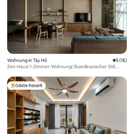
Wohnung in Tây Hồ
Durchschn
5 (16)
Zen-Haus| 1-Zimmer-Wohnung| Skandinavischer Stil|
Badewanne
Gäste-Favorit
Beliebter Gäste-Favorit.