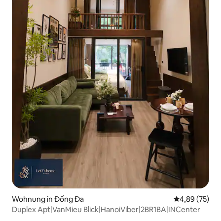
Wohnung in Đống Đa
Durchschnittl
4,89 (75)
Duplex Apt|VanMieu Blick|HanoiViber|2BR1BA|INCenter