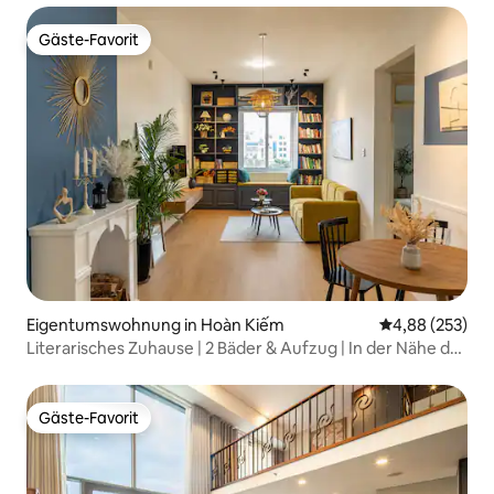
Gäste-Favorit
Gäste-Favorit
Eigentumswohnung in Hoàn Kiếm
Durchschnittli
4,88 (253)
Literarisches Zuhause | 2 Bäder & Aufzug | In der Nähe der
Altstadt
Gäste-Favorit
Gäste-Favorit