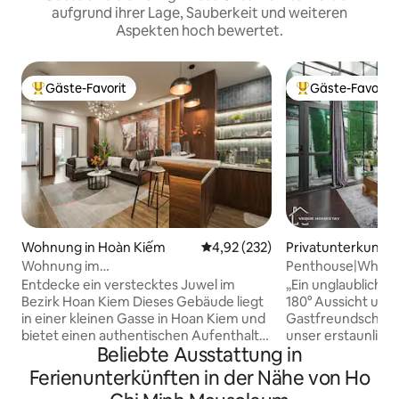
aufgrund ihrer Lage, Sauberkeit und weiteren
Aspekten hoch bewertet.
Gäste-Favorit
Gäste-Favorit
Beliebter Gäste-Favorit.
Beliebter Gäste-F
Wohnung in Hoàn Kiếm
Durchschnittliche Bewertung: 4
4,92 (232)
Privatunterkunft i
ếm
Wohnung im
Penthouse|Whirlpo
Industriestil|Altstadt|Aufzug|QuiteIKit 5
Entdecke ein verstecktes Juwel im
„Ein unglaubliches
Bezirk Hoan Kiem Dieses Gebäude liegt
180° Aussicht und
in einer kleinen Gasse in Hoan Kiem und
Gastfreundschaft“
bietet einen authentischen Aufenthalt
unser erstaunliche
Beliebte Ausstattung in
in Hanoi, nur wenige Schritte vom
Quadratmeter Loft
pulsierenden Zentrum der Stadt
Panoramablick) - Whirlpool
Ferienunterkünften in der Nähe von Ho
entfernt. Genieße einfachen Zugang zu
Waschmaschine und T