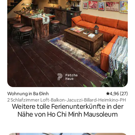
Wohnung in Ba Đình
Durchschnittl
4,96 (27)
2 Schlafzimmer Loft-Balkon-Jacuzzi-Billard-Heimkino-PH
Weitere tolle Ferienunterkünfte in der
Nähe von Ho Chi Minh Mausoleum