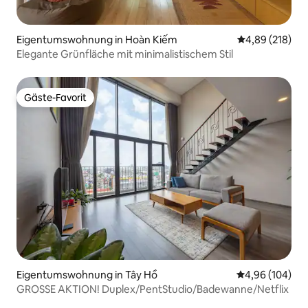
Eigentumswohnung in Hoàn Kiếm
Durchschnittli
4,89 (218)
Elegante Grünfläche mit minimalistischem Stil
Gäste-Favorit
Gäste-Favorit
Eigentumswohnung in Tây Hồ
Durchschnittli
4,96 (104)
GROSSE AKTION! Duplex/PentStudio/Badewanne/Netflix