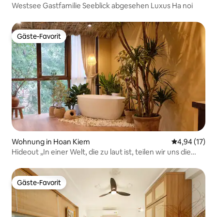
Westsee Gastfamilie Seeblick abgesehen Luxus Ha noi
Gäste-Favorit
Gäste-Favorit
Wohnung in Hoan Kiem
Durchschnitt
4,94 (17)
Hideout „In einer Welt, die zu laut ist, teilen wir uns die
Ruhe“.
Gäste-Favorit
Gäste-Favorit