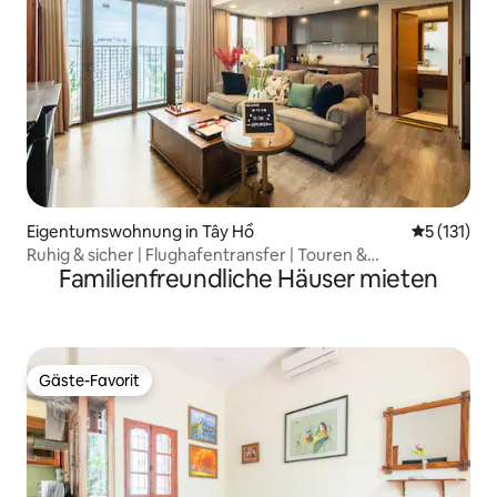
Eigentumswohnung in Tây Hồ
Durchschni
5 (131)
Ruhig & sicher | Flughafentransfer | Touren &
Familienfreundliche Häuser mieten
Dienstleistungen
Gäste-Favorit
Gäste-Favorit