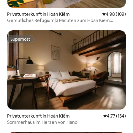
Privatunterkunft in Hoàn Kiếm
Durchschnittli
4,98 (109)
Gemütliches Refugium|3 Minuten zum Hoan Kiem
See|Neu möbliert
Superhost
Superhost
Privatunterkunft in Hoàn Kiếm
Durchschnittl
4,77 (154)
Sommerhaus im Herzen von Hanoi