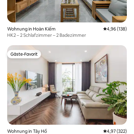
Wohnung in Hoàn Kiếm
Durchschnittli
4,96 (138)
HK2 – 2 Schlafzimmer – 2 Badezimmer
Gäste-Favorit
Gäste-Favorit
Wohnung in Tây Hồ
Durchschnittli
4,97 (322)