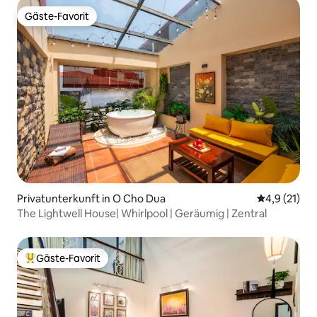
Gäste-Favorit
Gäste-Favorit
Privatunterkunft in O Cho Dua
Durchschnit
4,9 (21)
The Lightwell House| Whirlpool | Geräumig | Zentral
Gäste-Favorit
Beliebter Gäste-Favorit.