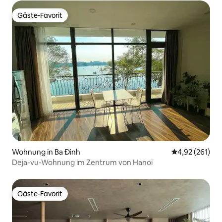
Gäste-Favorit
Gäste-Favorit
Wohnung in Ba Đình
Durchschnittl
4,92 (261)
Deja-vu-Wohnung im Zentrum von Hanoi
Gäste-Favorit
Gäste-Favorit