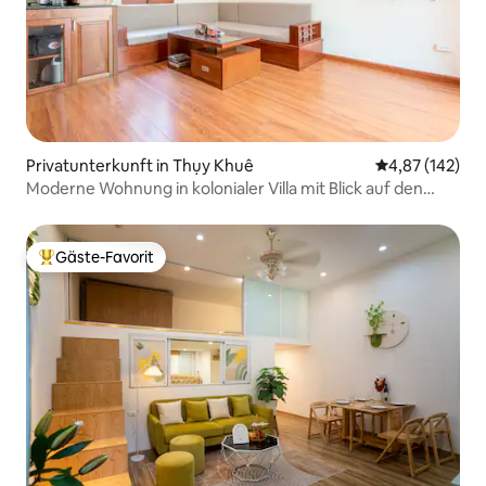
Privatunterkunft in Thụy Khuê
Durchschnittl
4,87 (142)
Moderne Wohnung in kolonialer Villa mit Blick auf den
Westsee
Gäste-Favorit
Beliebter Gäste-Favorit.