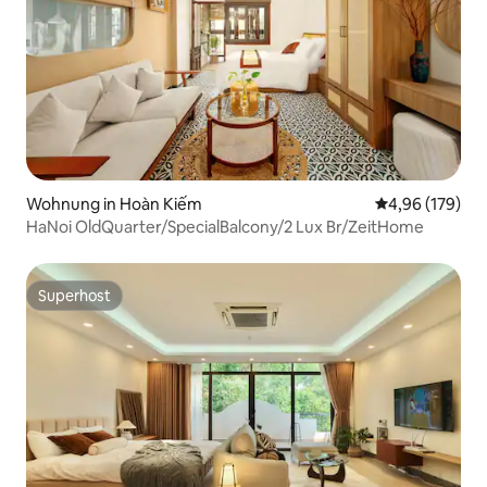
Wohnung in Hoàn Kiếm
Durchschnittli
4,96 (179)
HaNoi OldQuarter/SpecialBalcony/2 Lux Br/ZeitHome
Superhost
Superhost