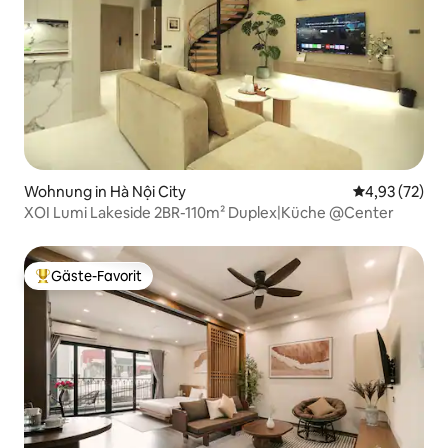
Wohnung in Hà Nội City
Durchschnitt
4,93 (72)
XOI Lumi Lakeside 2BR-110m² Duplex|Küche @Center
Gäste-Favorit
Beliebter Gäste-Favorit.