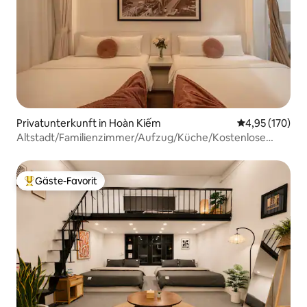
Privatunterkunft in Hoàn Kiếm
Durchschnittl
4,95 (170)
Altstadt/Familienzimmer/Aufzug/Küche/Kostenlose
Waschmaschine 3
Gäste-Favorit
Beliebter Gäste-Favorit.