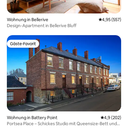
Wohnung in Bellerive
Durchschnittli
4,95 (557)
Design-Apartment in Bellerive Bluff
Gäste-Favorit
Gäste-Favorit
Wohnung in Battery Point
Durchschnittl
4,9 (202)
Portsea Place – Schickes Studio mit Queensize-Bett und