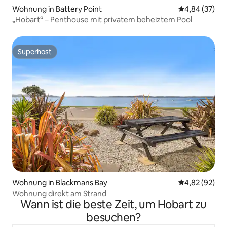
Wohnung in Battery Point
Durchschnittl
4,84 (37)
„Hobart“ – Penthouse mit privatem beheiztem Pool
Superhost
Superhost
Wohnung in Blackmans Bay
Durchschnittl
4,82 (92)
Wohnung direkt am Strand
Wann ist die beste Zeit, um Hobart zu
besuchen?