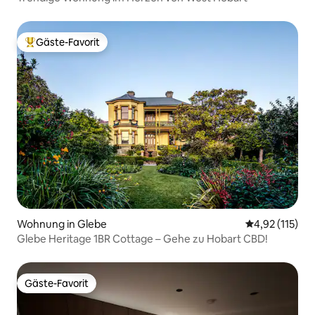
Gäste-Favorit
Beliebter Gäste-Favorit.
Wohnung in Glebe
Durchschnittl
4,92 (115)
Glebe Heritage 1BR Cottage – Gehe zu Hobart CBD!
Gäste-Favorit
Gäste-Favorit