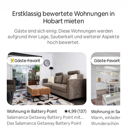
Erstklassig bewertete Wohnungen in
Hobart mieten
Gäste sind sich einig: Diese Wohnungen werden
aufgrund ihrer Lage, Sauberkeit und weiterer Aspekte
hoch bewertet.
Gäste-Favorit
Gäste-Favorit
Beliebter Gäste-Favorit.
Gäste-Favorit
Wohnung in Battery Point
Durchschnittliche Bewertung: 4
4,99 (137)
Wohnung in Sandy
Salamanca Getaway Battery Point mit
Warm, einladend u
Parkplatz
Manor“
Das Salamanca Getaway Battery Point
Wunderschön ren