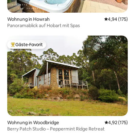
Wohnung in Howrah
Durchschnittl
4,94 (175)
Panoramablick auf Hobart mit Spas
Gäste-Favorit
Beliebter Gäste-Favorit.
Wohnung in Woodbridge
Durchschnittl
4,92 (175)
Berry Patch Studio – Peppermint Ridge Retreat