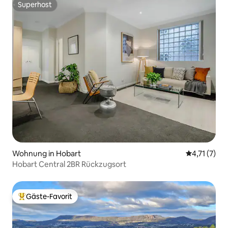
Superhost
Superhost
Wohnung in Hobart
Durchschnit
4,71 (7)
Hobart Central 2BR Rückzugsort
Gäste-Favorit
Beliebter Gäste-Favorit.