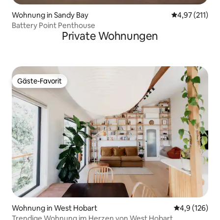
Wohnung in Sandy Bay
Durchschnittl
4,97 (211)
Battery Point Penthouse
Private Wohnungen
Gäste-Favorit
Gäste-Favorit
Wohnung in West Hobart
Durchschnitt
4,9 (126)
Trendige Wohnung im Herzen von West Hobart