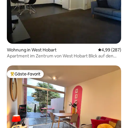
Wohnung in West Hobart
Durchschnittli
4,99 (287)
Apartment im Zentrum von West Hobart Blick auf den
Garten und den Fluss
Gäste-Favorit
Beliebter Gäste-Favorit.