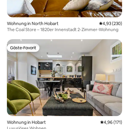
Wohnung in North Hobart
Durchschnittli
4,93 (230)
The Coal Store – 1820er Innenstadt 2-Zimmer-Wohnung
Gäste-Favorit
Gäste-Favorit
Wohnung in Hobart
Durchschnittl
4,96 (171)
Luxuriöses Wohnen