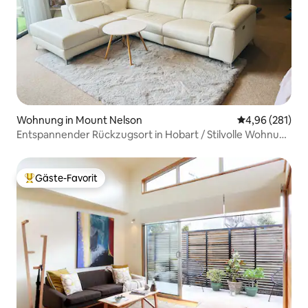
Wohnung in Mount Nelson
Durchschnittli
4,96 (281)
Entspannender Rückzugsort in Hobart / Stilvolle Wohnung
mit 2 Schlafzimmern
Gäste-Favorit
Beliebter Gäste-Favorit.