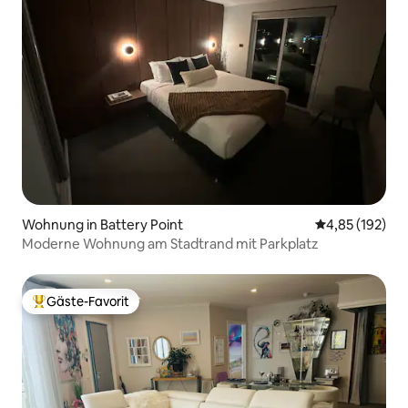
Wohnung in Battery Point
Durchschnittl
4,85 (192)
Moderne Wohnung am Stadtrand mit Parkplatz
Gäste-Favorit
Beliebter Gäste-Favorit.