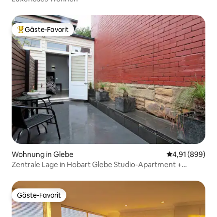
Gäste-Favorit
Beliebter Gäste-Favorit.
Wohnung in Glebe
Durchschnittli
4,91 (899)
Zentrale Lage in Hobart Glebe Studio-Apartment +
kostenloser Parkplatz
Gäste-Favorit
Gäste-Favorit