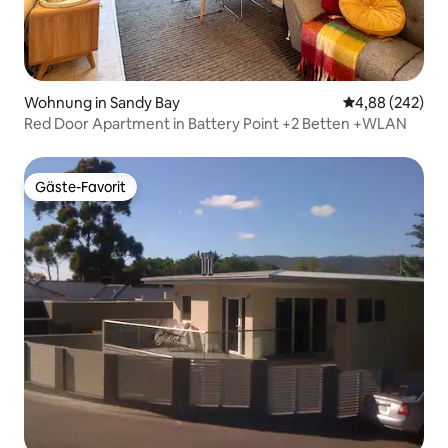
Wohnung in Sandy Bay
Durchschnittli
4,88 (242)
Red Door Apartment in Battery Point +2 Betten +WLAN
Gäste-Favorit
Gäste-Favorit