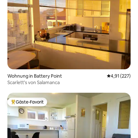
Wohnung in Battery Point
Durchschnittl
4,91 (227)
Scarlett's von Salamanca
Gäste-Favorit
Beliebter Gäste-Favorit.